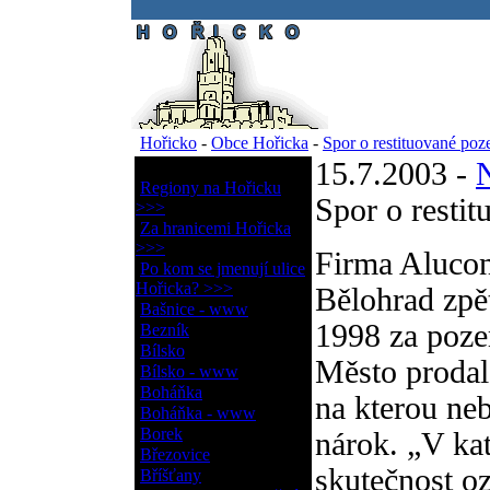
.
Hořicko
-
Obce Hořicka
-
Spor o restituované po
15.7.2003 -
N
Obce Hořicka
Regiony na Hořicku
Spor o resti
>>>
Za hranicemi Hořicka
>>>
Firma Alucon
Po kom se jmenují ulice
Hořicka? >>>
Bělohrad zpět
Bašnice - www
1998 za pozem
Bezník
Bílsko
Město prodal
Bílsko - www
Boháňka
na kterou neb
Boháňka - www
Borek
nárok. „V kat
Březovice
skutečnost o
Bříšťany