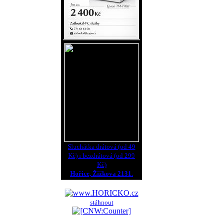
Sluchátka drátová (od 49
Kč) i bezdrátová (od 299
Kč)
Hořice, Žižkova 2131.
stáhnout