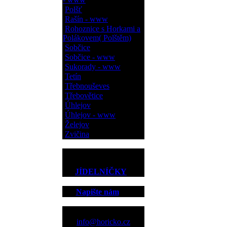
Polšť
Rašín - www
Rohoznice s Horkami a
Polákovem( Polštěm)
Sobčice
Sobčice - www
Sukorady - www
Tetín
Třebnouševes
Třebovětice
Úhlejov
Úhlejov - www
Želejov
Zvičina
JÍDELNÍČKY
Napište nám
Kontakt
info@horicko.cz