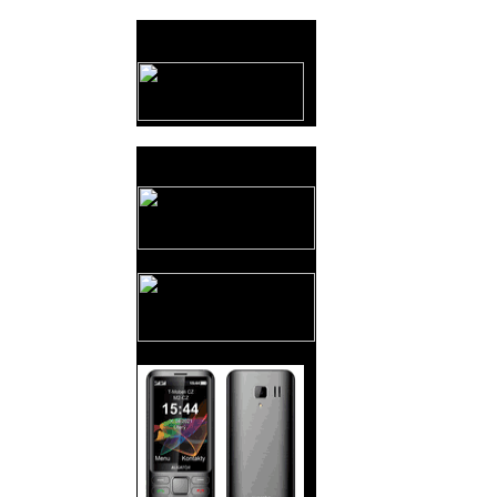
Provozovatel
www.horicko.cz
Prodejní akce