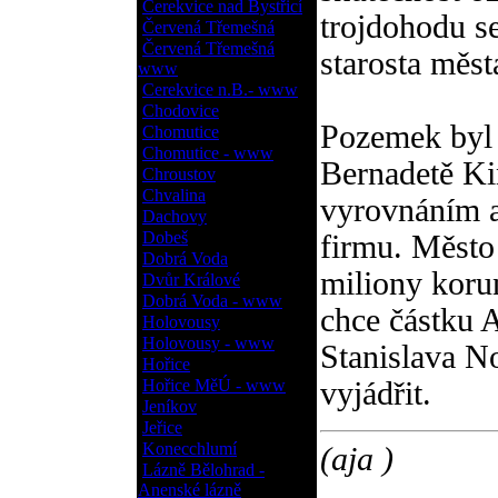
Cerekvice nad Bystřicí
trojdohodu s
Červená Třemešná
Červená Třemešná
starosta měst
www
Cerekvice n.B.- www
Chodovice
Pozemek byl 
Chomutice
Chomutice - www
Bernadetě Kin
Chroustov
Chvalina
vyrovnáním 
Dachovy
Dobeš
firmu. Město
Dobrá Voda
miliony korun
Dvůr Králové
Dobrá Voda - www
chce částku A
Holovousy
Holovousy - www
Stanislava N
Hořice
Hořice MěÚ - www
vyjádřit.
Jeníkov
Jeřice
Konecchlumí
(aja )
Lázně Bělohrad -
Anenské lázně