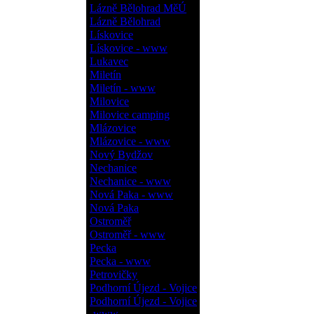
Lázně Bělohrad MěÚ
Lázně Bělohrad
Lískovice
Lískovice - www
Lukavec
Miletín
Miletín - www
Milovice
Milovice camping
Mlázovice
Mlázovice - www
Nový Bydžov
Nechanice
Nechanice - www
Nová Paka - www
Nová Paka
Ostroměř
Ostroměř - www
Pecka
Pecka - www
Petrovičky
Podhorní Újezd - Vojice
Podhorní Újezd - Vojice
- www