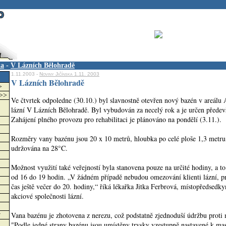
ka
-
V Lázních Bělohradě
1.11.2003 -
Noviny Jičínska 1.11. 2003
V Lázních Bělohradě
>
>>>
Ve čtvrtek odpoledne (30.10.) byl slavnostně otevřen nový bazén v areálu
lázní V Lázních Bělohradě. Byl vybudován za necelý rok a je určen předev
Zahájení plného provozu pro rehabilitaci je plánováno na pondělí (3.11.).
Rozměry vany bazénu jsou 20 x 10 metrů, hloubka po celé ploše 1,3 metru
udržována na 28°C.
Možnost využití také veřejností byla stanovena pouze na určité hodiny, a t
od 16 do 19 hodin. „V žádném případě nebudou omezování klienti lázní, p
čas ještě večer do 20. hodiny,“ říká lékařka Jitka Ferbrová, místopředsedk
akciové společnosti lázní.
Vana bazénu je zhotovena z nerezu, což podstatně zjednoduší údržbu proti
w
"Podle jedné strany bazénu jsou umístěny trysky vzestupně nastavené k mas