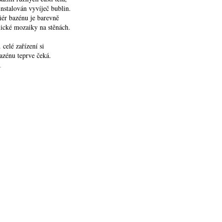
 instalován vyvíječ bublin.
iér bazénu je barevně
ické mozaiky na stěnách.
 celé zařízení si
bazénu teprve čeká.