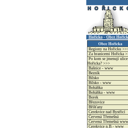
.
Hořicko
-
Obce Hořic
Obce Hořicka
Regiony na Hořicku >>
Za hranicemi Hořicka 
Po kom se jmenují ulice
Hořicka? >>>
Bašnice - www
Bezník
Bílsko
Bílsko - www
Boháňka
Boháňka - www
Borek
Březovice
Bříšťany
Cerekvice nad Bystřicí
Červená Třemešná
Červená Třemešná ww
Cerekvice n.B.- www