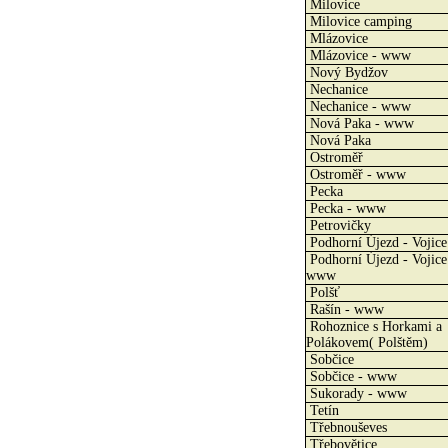
Milovice
Milovice camping
Mlázovice
Mlázovice - www
Nový Bydžov
Nechanice
Nechanice - www
Nová Paka - www
Nová Paka
Ostroměř
Ostroměř - www
Pecka
Pecka - www
Petrovičky
Podhorní Újezd - Vojice
Podhorní Újezd - Vojice
www
Polšť
Rašín - www
Rohoznice s Horkami a
Polákovem( Polštěm)
Sobčice
Sobčice - www
Sukorady - www
Tetín
Třebnouševes
Třebovětice