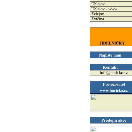
Úhlejov
Úhlejov - www
Želejov
Zvičina
JÍDELNÍČKY
Napište nám
Kontakt
info@horicko.cz
Provozovatel
www.horicko.cz
Prodejní akce