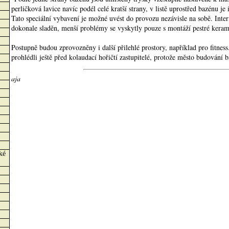
perličková lavice navíc podél celé kratší strany, v listě uprostřed bazénu je
Tato speciální vybavení je možné uvést do provozu nezávisle na sobě. Inter
dokonale sladěn, menší problémy se vyskytly pouze s montáží pestré keram
Postupně budou zprovozněny i další přilehlé prostory, například pro fitness.
prohlédli ještě před kolaudací hořičtí zastupitelé, protože město budování 
aja
ké