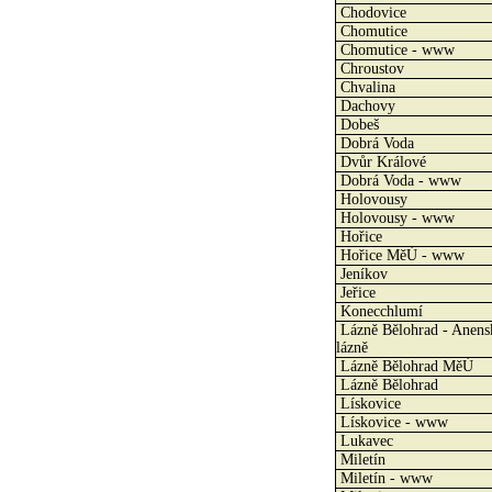
Chodovice
Chomutice
Chomutice - www
Chroustov
Chvalina
Dachovy
Dobeš
Dobrá Voda
Dvůr Králové
Dobrá Voda - www
Holovousy
Holovousy - www
Hořice
Hořice MěÚ - www
Jeníkov
Jeřice
Konecchlumí
Lázně Bělohrad - Anens
lázně
Lázně Bělohrad MěÚ
Lázně Bělohrad
Lískovice
Lískovice - www
Lukavec
Miletín
Miletín - www