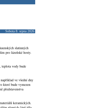
Sobota 8. srpna 2026
 Anenských slatinných
ším pro lázeňské hosty.
, teplota vody bude
o například ve všední dny
ro které bude vymezen
yně představenstva
 materiálů keramických.
ážím různých částí těla,