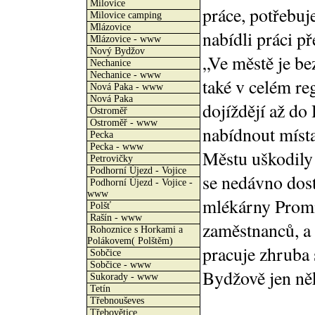
Milovice
práce, potřebuj
Milovice camping
Mlázovice
nabídli práci p
Mlázovice - www
Nový Bydžov
„Ve městě je be
Nechanice
Nechanice - www
také v celém re
Nová Paka - www
Nová Paka
dojíždějí až do
Ostroměř
Ostroměř - www
nabídnout místa
Pecka
Pecka - www
Městu uškodily 
Petrovičky
Podhorní Újezd - Vojice
se nedávno dost
Podhorní Újezd - Vojice -
www
mlékárny Promil
Polšť
Rašín - www
zaměstnanců, a
Rohoznice s Horkami a
Polákovem( Polštěm)
pracuje zhruba 
Sobčice
Sobčice - www
Bydžově jen ně
Sukorady - www
Tetín
Třebnouševes
Třebovětice