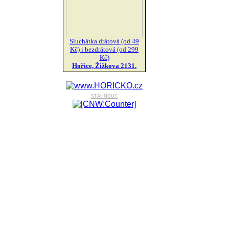
Sluchátka drátová (od 49
Kč) i bezdrátová (od 299
Kč)
Hořice, Žižkova 2131.
stáhnout