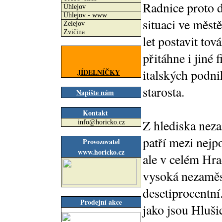
Radnice proto d
Úhlejov
Úhlejov - www
situaci ve měst
Želejov
Zvičina
let postavit tov
přitáhne i jiné
italských podni
JÍDELNÍČKY
starosta.
Napište nám
Kontakt
Z hlediska nez
info@horicko.cz
patří mezi nejp
Provozovatel
www.horicko.cz
ale v celém Hra
vysoká nezaměst
desetiprocentní
Prodejní akce
jako jsou Hluš