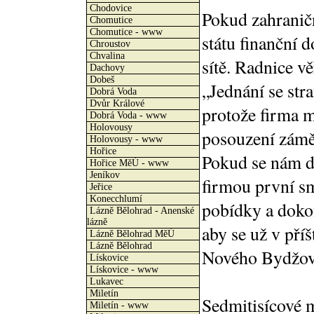
Chodovice
Pokud zahraničn
Chomutice
Chomutice - www
státu finanční 
Chroustov
Chvalina
sítě. Radnice vě
Dachovy
Dobeš
„Jednání se str
Dobrá Voda
Dvůr Králové
protože firma m
Dobrá Voda - www
Holovousy
posouzení záměr
Holovousy - www
Hořice
Pokud se nám do
Hořice MěÚ - www
Jeníkov
firmou první s
Jeřice
Konecchlumí
pobídky a dokon
Lázně Bělohrad - Anenské
lázně
aby se už v příš
Lázně Bělohrad MěÚ
Lázně Bělohrad
Nového Bydžov
Lískovice
Lískovice - www
Lukavec
Miletín
Sedmitisícové m
Miletín - www