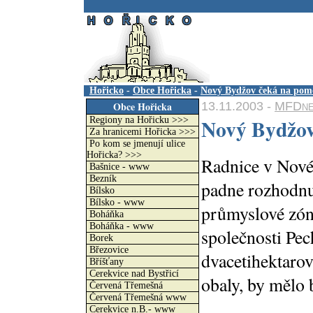
.
Hořicko
-
Obce Hořicka
-
Nový Bydžov čeká na pomo
13.11.2003 -
MFDne
Obce Hořicka
Nový Bydžov
Regiony na Hořicku >>>
Za hranicemi Hořicka >>>
Po kom se jmenují ulice
Hořicka? >>>
Radnice v Nové
Bašnice - www
Bezník
padne rozhodnut
Bílsko
Bílsko - www
průmyslové zón
Boháňka
Boháňka - www
společnosti Pec
Borek
Březovice
dvacetihektarov
Bříšťany
Cerekvice nad Bystřicí
obaly, by mělo 
Červená Třemešná
Červená Třemešná www
Cerekvice n.B.- www