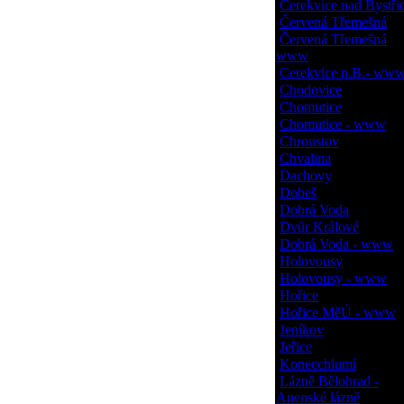
Cerekvice nad Bystřic
Červená Třemešná
Červená Třemešná
www
Cerekvice n.B.- ww
Chodovice
Chomutice
Chomutice - www
Chroustov
Chvalina
Dachovy
Dobeš
Dobrá Voda
Dvůr Králové
Dobrá Voda - www
Holovousy
Holovousy - www
Hořice
Hořice MěÚ - www
Jeníkov
Jeřice
Konecchlumí
Lázně Bělohrad -
Anenské lázně