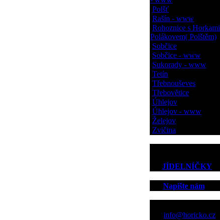
Polšť
Rašín - www
Rohoznice s Horkami
Polákovem( Polštěm)
Sobčice
Sobčice - www
Sukorady - www
Tetín
Třebnouševes
Třebovětice
Úhlejov
Úhlejov - www
Želejov
Zvičina
JÍDELNÍČKY
Napište nám
Kontakt
info@horicko.cz