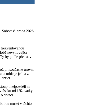
Sobota 8. srpna 2026
s frekventovanou
odobě nevyhovující
 Ty by podle představ
ož při současné úrovni
, a tohle je jedna z
abriel.
toupit nejpozději na
 v úseku od křižovatky
o dotaci.
 budou muset v těchto