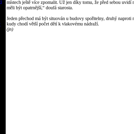
í
místech ještě více zpomalit. Už jen díky tomu, že před sebou uvidí
měli být opatrnější,
“
doufá starosta.
Jeden přechod má být situován u budovy spořitelny, druhý naproti 
kudy chodí větší počet dětí k vlakovému nádraží.
w
(jn)