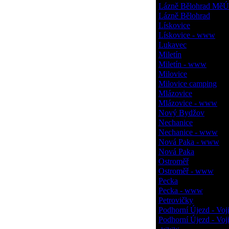
Lázně Bělohrad MěÚ
Lázně Bělohrad
Lískovice
Lískovice - www
Lukavec
Miletín
Miletín - www
Milovice
Milovice camping
Mlázovice
Mlázovice - www
Nový Bydžov
Nechanice
Nechanice - www
Nová Paka - www
Nová Paka
Ostroměř
Ostroměř - www
Pecka
Pecka - www
Petrovičky
Podhorní Újezd - Voj
Podhorní Újezd - Voj
- www