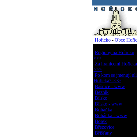
.
Hořicko
-
Obce Hoři
Obce Hořicka
Regiony na Hořicku
>>>
Za hranicemi Hořicka
>>>
Po kom se jmenují uli
Hořicka? >>>
Bašnice - www
Bezník
Bílsko
Bílsko - www
Boháňka
Boháňka - www
Borek
Březovice
Bříšťany