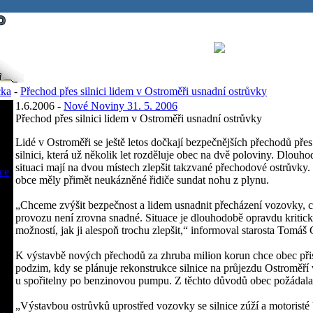
cka
-
Přechod přes silnici lidem v Ostroměři usnadní ostrůvky
1.6.2006 -
Nové Noviny 31. 5. 2006
Přechod přes silnici lidem v Ostroměři usnadní ostrůvky
Lidé v Ostroměři se ještě letos dočkají bezpečnějších přechodů pře
silnici, která už několik let rozděluje obec na dvě poloviny. Dlouh
situaci mají na dvou místech zlepšit takzvané přechodové ostrůvky.
ce
obce měly přimět neukázněné řidiče sundat nohu z plynu.
„
Chceme zvýšit bezpečnost a lidem usnadnit přecházení vozovky, c
provozu není zrovna snadné. Situace je dlouhodobě opravdu kritická
možností, jak ji alespoň trochu zlepšit,
“
informoval starosta Tomáš G
K výstavbě nových přechodů za zhruba milion korun chce obec přis
podzim, kdy se plánuje rekonstrukce silnice na průjezdu Ostroměří
u spořitelny po benzinovou pumpu. Z těchto důvodů obec požádala 
„
Výstavbou ostrůvků uprostřed vozovky se silnice zúží a motoristé