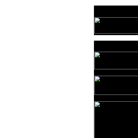
Provozovatel
www.horicko.cz
Prodejní akce