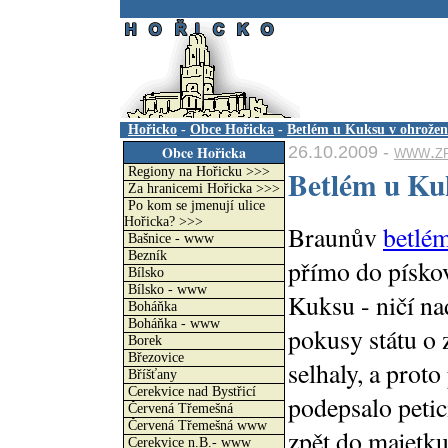
.
Hořicko
-
Obce Hořicka
-
Betlém u Kuksu v ohrožen
26.10.2009 -
www.zp
Obce Hořicka
Betlém u Ku
Regiony na Hořicku >>>
Za hranicemi Hořicka >>>
Po kom se jmenují ulice
Hořicka? >>>
Braunův
betlé
Bašnice - www
Bezník
přímo do písko
Bílsko
Bílsko - www
Kuksu - ničí n
Boháňka
Boháňka - www
pokusy státu o
Borek
Březovice
selhaly, a proto
Bříšťany
Cerekvice nad Bystřicí
podepsalo petici
Červená Třemešná
Červená Třemešná www
zpět do majetk
Cerekvice n.B.- www