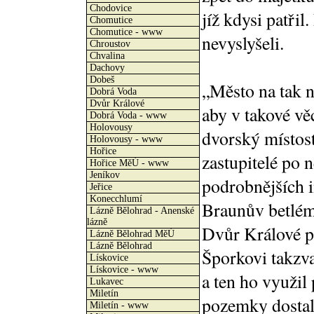
Chodovice
jíž kdysi patřil
Chomutice
Chomutice - www
nevyslyšeli.
Chroustov
Chvalina
Dachovy
Dobeš
„Město na tak 
Dobrá Voda
Dvůr Králové
aby v takové věc
Dobrá Voda - www
Holovousy
dvorský místost
Holovousy - www
Hořice
zastupitelé po 
Hořice MěÚ - www
Jeníkov
podrobnějších i
Jeřice
Konecchlumí
Braunův betlém
Lázně Bělohrad - Anenské
lázně
Dvůr Králové pr
Lázně Bělohrad MěÚ
Lázně Bělohrad
Šporkovi takzv
Lískovice
Lískovice - www
a ten ho využil
Lukavec
Miletín
pozemky dostaly
Miletín - www