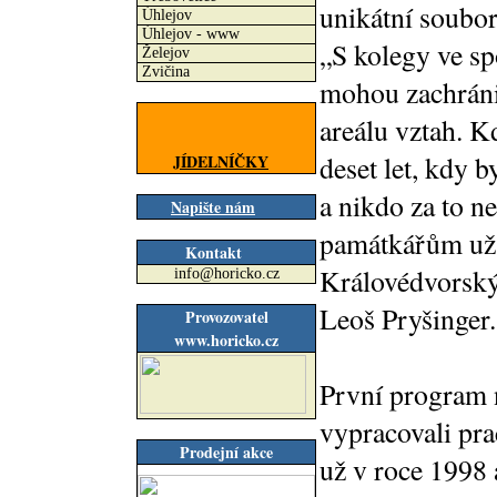
unikátní soubor
Úhlejov
Úhlejov - www
„S kolegy ve s
Želejov
Zvičina
mohou zachránit 
areálu vztah. K
deset let, kdy
JÍDELNÍČKY
a nikdo za to n
Napište nám
památkářům už 
Kontakt
Královédvorskýc
info@horicko.cz
Leoš Pryšinger.
Provozovatel
www.horicko.cz
První program 
vypracovali pr
Prodejní akce
už v roce 1998 a