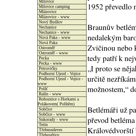
Milovice
1952 převedlo n
Milovice camping
Mlázovice
Mlázovice - www
Nový Bydžov
Braunův betlém 
Nechanice
Nechanice - www
nedalekým bar
Nová Paka - www
Nová Paka
Zvičinou nebo 
Ostroměř
Ostroměř - www
tedy patří k ne
Pecka
Pecka - www
„I proto se něj
Petrovičky
Podhorní Újezd - Vojice
určitě nezříká
Podhorní Újezd - Vojice -
www
možnostem,“ do
Polšť
Rašín - www
Rohoznice s Horkami a
Polákovem( Polštěm)
Betlémáři už pa
Sobčice
Sobčice - www
převod betléma 
Sukorady - www
Tetín
Královédvorští 
Třebnouševes
Třebovětice