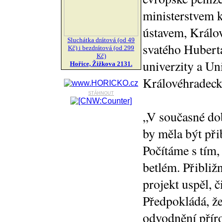
ministerstvem 
ústavem, Král
Sluchátka drátová (od 49
svatého Hubert
Kč) i bezdrátová (od 299
Kč)
univerzity a Un
Hořice, Žižkova 2131.
Královéhradeck
stáhnout
„V současné dob
by měla být při
Počítáme s tím,
betlém. Přibli
projekt uspěl, č
Předpokládá, že
odvodnění příro