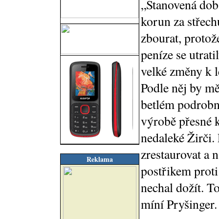
„Stanovená dob
korun za střech
zbourat, protož
peníze se utrati
velké změny k l
Podle něj by mě
betlém podrobně
výrobě přesné k
nedaleké Žirči.
zrestaurovat a 
Reklama
postřikem proti
nechal dožít. T
míní Pryšinger.