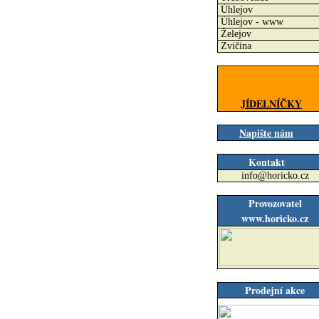
Úhlejov
Úhlejov - www
Želejov
Zvičina
JÍDELNÍČKY
Napište nám
Kontakt
info@horicko.cz
Provozovatel
www.horicko.cz
Prodejní akce