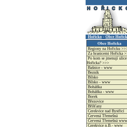
.
Hořicko
-
Obce Hořic
Obce Hořicka
Regiony na Hořicku >>
Za hranicemi Hořicka 
Po kom se jmenují ulice
Hořicka? >>>
Bašnice - www
Bezník
Bílsko
Bílsko - www
Boháňka
Boháňka - www
Borek
Březovice
Bříšťany
Cerekvice nad Bystřicí
Červená Třemešná
Červená Třemešná ww
Cerekvice n.B.- www