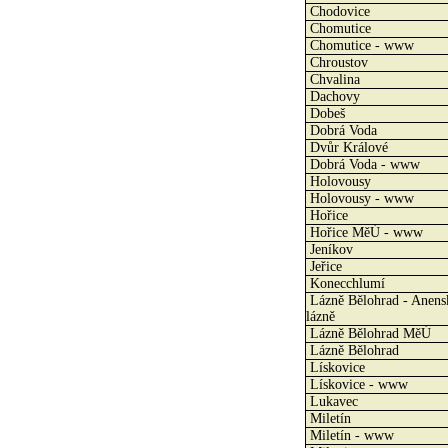
Chodovice
Chomutice
Chomutice - www
Chroustov
Chvalina
Dachovy
Dobeš
Dobrá Voda
Dvůr Králové
Dobrá Voda - www
Holovousy
Holovousy - www
Hořice
Hořice MěÚ - www
Jeníkov
Jeřice
Konecchlumí
Lázně Bělohrad - Anens
lázně
Lázně Bělohrad MěÚ
Lázně Bělohrad
Lískovice
Lískovice - www
Lukavec
Miletín
Miletín - www