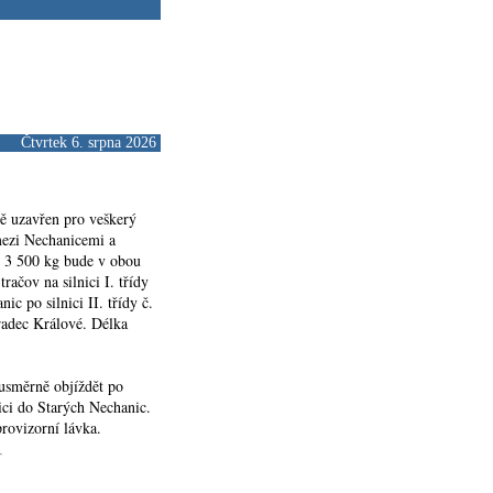
Čtvrtek 6. srpna 2026
ně uzavřen pro veškerý
 mezi Nechanicemi a
d 3 500 kg bude v obou
račov na silnici I. třídy
c po silnici II. třídy č.
Hradec Králové. Délka
usměrně objíždět po
nici do Starých Nechanic.
rovizorní lávka.