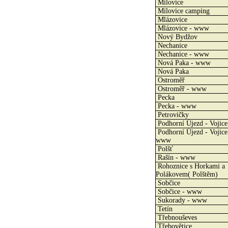
Milovice
Milovice camping
Mlázovice
Mlázovice - www
Nový Bydžov
Nechanice
Nechanice - www
Nová Paka - www
Nová Paka
Ostroměř
Ostroměř - www
Pecka
Pecka - www
Petrovičky
Podhorní Újezd - Vojice
Podhorní Újezd - Vojice
www
Polšť
Rašín - www
Rohoznice s Horkami a
Polákovem( Polštěm)
Sobčice
Sobčice - www
Sukorady - www
Tetín
Třebnouševes
Třebovětice