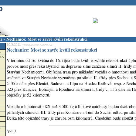
ka
-
Nechanice: Most se zavře kvůli rekonstrukci
10.5.2011 -
www.jicinsky.denik.cz
Nechanice: Most se zavře kvůli rekonstrukci
>
>>>
V termínu od 16. května do 16. října bude kvůli rozsáhlé rekonstrukci úpl
provoz most přes řeku Bystřici na dopravně silně zatížené silnici II. třídy
Starými Nechanicemi. Objízdná trasa pro nákladní vozidla o hmotnosti na
směrech ze Starých Nechanic vyznačena po silnici II. třídy přes Suchou a St
č. 35 a dále přes Klenici, Sadovou a Lípu na Hradec Králové, resp. z Nechani
323 přes Kunčice, Boharyni a Roudnici na silnici I. třídy č. 11 a dále na 
objížďky je 52 kilometrů.
Vozidla o hmotnosti nižší než 3 500 kg a linkové autobusy budou úsek obo
přilehlých silnicích III. třídy přes Komárov a Tůni do Suché, odtud po sil
Délka této objízdné trasy je zhruba osm kilometrů. Chodcům bude sloužit p
w
(pov)