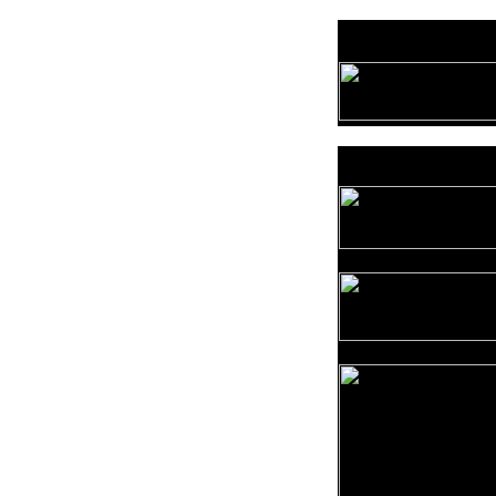
Provozovatel
www.horicko.cz
Prodejní akce