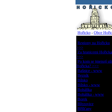
.
Hořicko
-
Obce Hoři
Obce Hořicka
Regiony na Hořicku
>>>
Za hranicemi Hořicka
>>>
Po kom se jmenují uli
Hořicka? >>>
Bašnice - www
Bezník
Bílsko
Bílsko - www
Boháňka
Boháňka - www
Borek
Březovice
Bříšťany