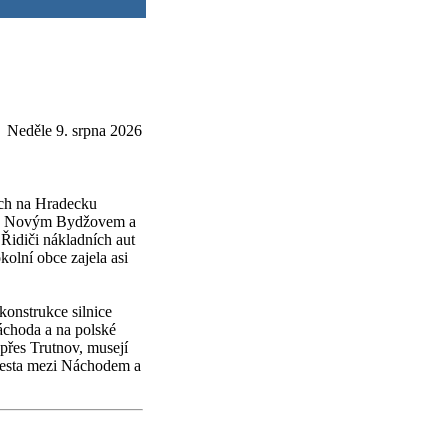
Neděle 9. srpna 2026
ích na Hradecku
é a Novým Bydžovem a
 Řidiči nákladních aut
kolní obce zajela asi
konstrukce silnice
áchoda a na polské
 přes Trutnov, musejí
 Cesta mezi Náchodem a