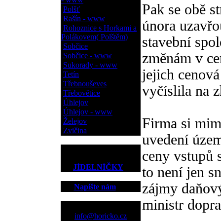
Pak se obě s
Polšť
Rašín - www
února uzavřo
Rohoznice s Horkami a
Polákovem( Polštěm)
stavební spol
Sobčice
změnám v cen
Sobčice - www
Sukorady - www
jejich cenov
Tetín
Třebnouševes
vyčíslila na 
Třebovětice
Úhlejov
Úhlejov - www
Firma si mim
Želejov
Zvičina
uvedení územ
ceny vstupů 
JÍDELNÍČKY
to není jen s
zájmy daňový
Napište nám
ministr dopra
Kontakt
info@horicko.cz