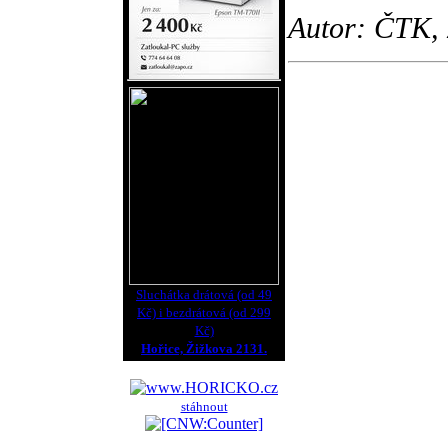
Autor: ČTK, 
Sluchátka drátová (od 49
Kč) i bezdrátová (od 299
Kč)
Hořice, Žižkova 2131.
stáhnout