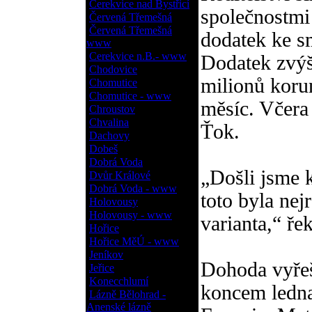
Cerekvice nad Bystřicí
společnostmi
Červená Třemešná
Červená Třemešná
dodatek ke s
www
Cerekvice n.B.- www
Dodatek zvýš
Chodovice
milionů korun
Chomutice
Chomutice - www
měsíc. Včera
Chroustov
Chvalina
Ťok.
Dachovy
Dobeš
Dobrá Voda
„Došli jsme 
Dvůr Králové
Dobrá Voda - www
toto byla nej
Holovousy
Holovousy - www
varianta,“ řek
Hořice
Hořice MěÚ - www
Jeníkov
Dohoda vyřeš
Jeřice
Konecchlumí
koncem ledna
Lázně Bělohrad -
Anenské lázně