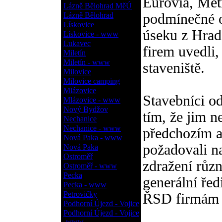
Eurovia, Met
Lázně Bělohrad MěÚ
Lázně Bělohrad
podmínečné o
Lískovice
úseku z Hrad
Lískovice - www
Lukavec
firem uvedli
Miletín
Miletín - www
staveniště.
Milovice
Milovice camping
Mlázovice
Stavebníci o
Mlázovice - www
Nový Bydžov
tím, že jim n
Nechanice
Nechanice - www
předchozím a
Nová Paka - www
požadovali n
Nová Paka
Ostroměř
zdražení růz
Ostroměř - www
Pecka
generální ře
Pecka - www
Petrovičky
ŘSD firmám 
Podhorní Újezd - Vojice
Podhorní Újezd - Vojice
- www