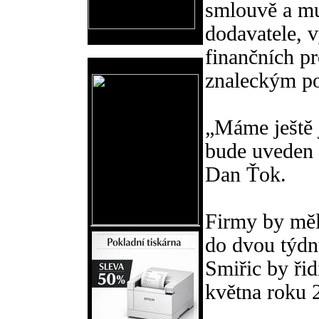
smlouvě a mu
dodavatele, v
finančních pr
Reklama
znaleckým p
„Máme ještě 
bude uveden 
Dan Ťok.
Firmy by měly
do dvou týdn
Smiřic by řid
května roku 