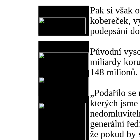
Pak si však 
Provozovatel
www.horicko.cz
kobereček, vy
podepsání do
Prodejní akce
Původní vyso
miliardy kor
148 milionů.
„Podařilo se
kterých jsme 
nedomluviteln
generální ře
že pokud by 