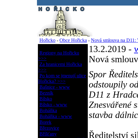
.
Hořicko
-
Obce Hořicka
-
Nová smlouva na D11: V
13.2.2019 -
w
Obce Hořicka
Regiony na Hořicku
Nová smlouva
>>>
Za hranicemi Hořicka
>>>
Spor Ředitels
Po kom se jmenují ulice
Hořicka? >>>
odstoupily o
Bašnice - www
D11 z Hradce
Bezník
Bílsko
Znesvářené s
Bílsko - www
Boháňka
stavba dálni
Boháňka - www
Borek
Březovice
Ředitelství s
Bříšťany