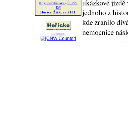
ukázkové jízdě 
Kč) i bezdrátová (od 299
Kč)
jednoho z histo
Hořice, Žižkova 2131.
kde zranilo div
nemocnice násl
stáhnout