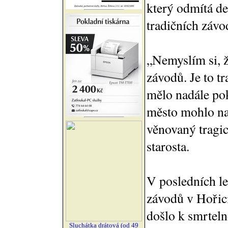
který odmítá d
tradičních závo
„Nemyslím si, ž
závodů. Je to t
mělo nadále po
město mohlo na
věnovaný tragi
starosta.
V posledních l
závodů v Hořicí
došlo k smrteln
Sluchátka drátová (od 49