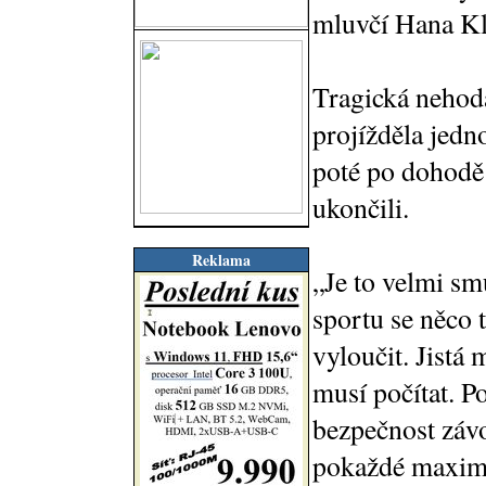
mluvčí Hana Kl
Tragická nehoda
projížděla jedn
poté po dohodě
ukončili.
Reklama
„Je to velmi sm
sportu se něco
vyloučit. Jistá 
musí počítat. P
bezpečnost závo
pokaždé maximu