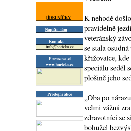
K nehodě došlo
JÍDELNÍČKY
pravidelně jezd
Napište nám
veteránský záv
Kontakt
se stala osudná
info@horicko.cz
křižovatce, kde 
Provozovatel
www.horicko.cz
speciálu seděl 
plošině jeho se
Prodejní akce
„Oba po nárazu 
velmi vážná zra
zdravotníci se s
bohužel bezvýsl