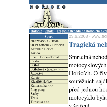
.
Hořicko
-
Sport
-
Tragická nehoda na hořickém okr
23.6.2008 -
www.jic
Sport
Tragická ne
300 zatáček G.Havla
90 let fotbalu v Hořicích
Aeroklub Hořice
Aikido
Smrtelná nehod
Sršni Hořice -florbal
Florbal
motocyklových 
Fotbal
Fotbalové výsledky >>>
Hořicích. O živ
Jezdectví
Karate
soutěžních sajdk
Kluziště Hořice
Kulturistika >>>
před jednou ho
Ping-pong
Šachy
motocyklu byla 
Tenis
Turistika >>>
v šetření.