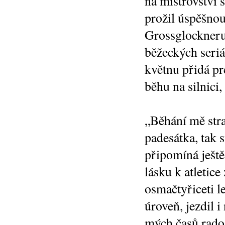
na mistrovství 
prožil úspěšno
Grossglockneru
běžeckých seriá
květnu přidá pr
běhu na silnici,
„Běhání mě straš
padesátka, tak s
připomíná ještě
lásku k atletice
osmačtyřiceti le
úroveň, jezdil 
mých časů rado