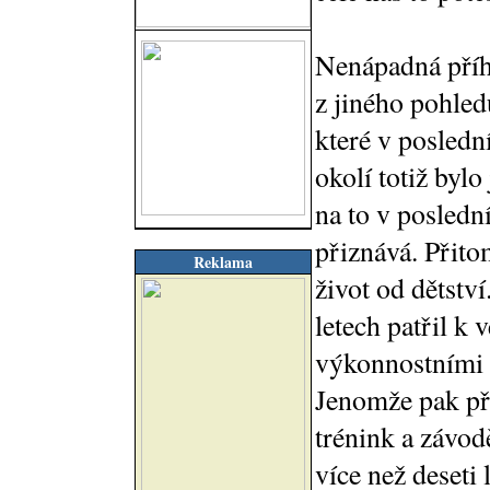
Nenápadná přího
z jiného pohled
které v posledn
okolí totiž byl
na to v posledn
přiznává. Přit
Reklama
život od dětstv
letech patřil k
výkonnostními 
Jenomže pak při
trénink a závod
více než deseti 