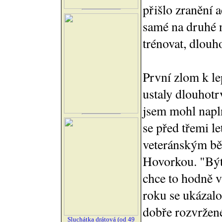
přišlo zranění a
samé na druhé n
trénovat, dlouh
První zlom k le
ustaly dlouhotr
jsem mohl napln
se před třemi l
veteránským bě
Hovorkou. "Být 
chce to hodně v
roku se ukázalo
dobře rozvržené
Sluchátka drátová (od 49