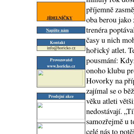
příjemně zasměj
oba berou jako 
JÍDELNÍČKY
trenéra poptáva
Napište nám
časy u nich moh
Kontakt
hořický atlet. T
info@horicko.cz
pousmání: Když
Provozovatel
www.horicko.cz
onoho klubu pro
Hovorky na pří
zajímal se o bě
Prodejní akce
věku atleti vět
nedostávají. „Tí
samozřejmě u to
celé nás to potě