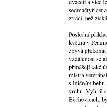
dvaceti a více l
sedmačtyřicet a
ztrácí, než získ
Poslední příkla
květnu v Peřimo
zbývá překonat 
vzdálenost se a
přinášejí také ú
mistra veteráns
silničním běhu
vrchu. Vyhrál s
Běchovicích, by