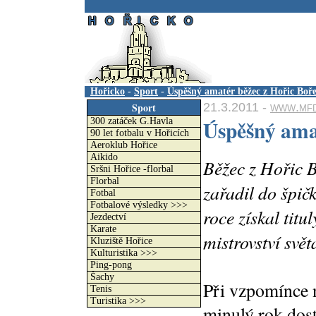
.
Hořicko
-
Sport
-
Úspěšný amatér běžec z Hořic Boř
21.3.2011 -
www.mfd
Sport
Úspěšný ama
300 zatáček G.Havla
90 let fotbalu v Hořicích
Aeroklub Hořice
Aikido
Běžec z Hořic B
Sršni Hořice -florbal
Florbal
zařadil do špič
Fotbal
Fotbalové výsledky >>>
roce získal titu
Jezdectví
Karate
mistrovství svět
Kluziště Hořice
Kulturistika >>>
Ping-pong
Šachy
Při vzpomínce n
Tenis
Turistika >>>
minulý rok dost