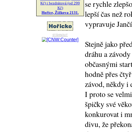
se rychle zlepš
Kč) i bezdrátová (od 299
Kč)
lepší čas než r
Hořice, Žižkova 2131.
vypravuje Jančí
stáhnout
Stejně jako pře
dráhu a závody 
občasnými start
hodně přes čtyř
závod, někdy i 
I proto se velm
špičky své věko
konkurovat i m
divu, že překon