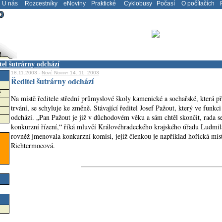
U nás
Rozcestníky
eNoviny
Praktické
Cyklobusy
Počasí
O počítačích
P
tel šutrárny odchází
18.11.2003 -
Nové Noviny 14. 11. 2003
Ředitel šutrárny odchází
ř
Na místě ředitele střední průmyslové školy kamenické a sochařské, která pří
trvání, se schyluje ke změně. Stávající ředitel Josef Pažout, který ve funkc
odchází. „Pan Pažout je již v důchodovém věku a sám chtěl skončit, rada se
konkurzní řízení,“ říká mluvčí Královéhradeckého krajského úřadu Ludmi
rovněž jmenovala konkurzní komisi, jejíž členkou je například hořická mís
Richtermocová.