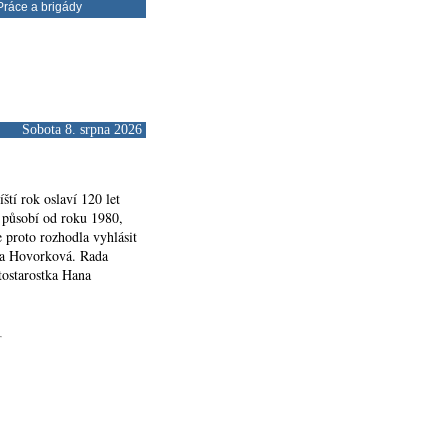
ráce a brigády
Sobota 8. srpna 2026
ští rok oslaví 120 let
i působí od roku 1980,
 proto rozhodla vyhlásit
la Hovorková. Rada
tostarostka Hana