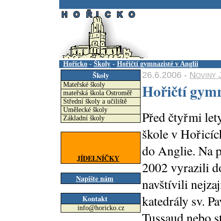
.
Hořicko
-
Školy
-
Hořičtí gymnazisté v Anglii
26.6.2006 -
Noviny 
Školy
Hořičtí gymn
Mateřské školy
mateřská škola Ostroměř
Střední školy a učiliště
Umělecké školy
Před čtyřmi le
Základní školy
škole v Hořicíc
do Anglie. Na 
JÍDELNÍČKY
2002 vyrazili 
Napište nám
navštívili nejza
katedrály sv. 
Kontakt
info@horicko.cz
Tussaud nebo s