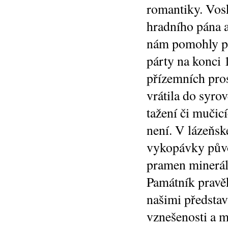
romantiky. Vos
hradního pána 
nám pomohly pře
párty na konci 1
přízemních pro
vrátila do syro
tažení či mučic
není. V lázeňsk
vykopávky půvo
pramen mineráln
Památník pravě
našimi představ
vznešenosti a m