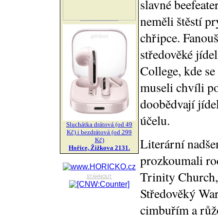
slavné beefeate
neměli štěstí p
chřipce. Fanouš
středověké jíde
College, kde se 
museli chvíli po
doobědvají jíde
účelu.
Sluchátka drátová (od 49
Kč) i bezdrátová (od 299
Literární nadše
Kč)
Hořice, Žižkova 2131.
prozkoumali ro
Trinity Church
stáhnout
Středověký War
cimbuřím a růž