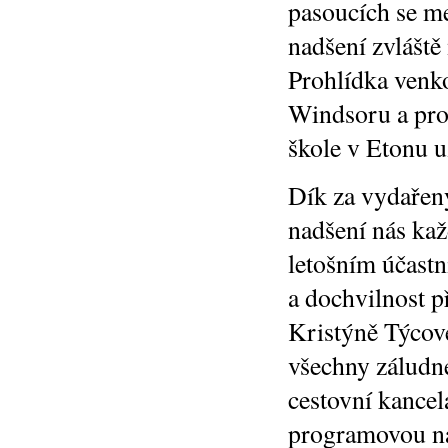
pasoucích se m
nadšení zvláště
Prohlídka venko
Windsoru a pro
škole v Etonu u
Dík za vydařený
nadšení nás ka
letošním účastn
a dochvilnost 
Kristýně Týcov
všechny záludné
cestovní kancel
programovou n