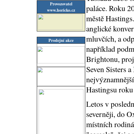
Provozovatel
paláce. Roku 20
www.horicko.cz
městě Hastings.
anglické konver
mluvčích, a odp
Prodejní akce
například podm
Brightonu, proj
Seven Sisters a
nejvýznamnější 
Hastingsu roku
Letos v posled
severněji, do O
místních rodiná