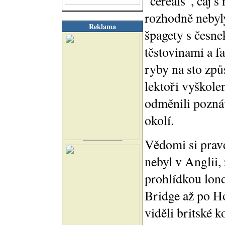
"cereals", čaj s
rozhodně nebyly
Reklama
špagety s česn
těstovinami a f
ryby na sto zp
lektoři vyškole
odměnili pozná
okolí.
Vědomi si pravd
nebyl v Anglii,
prohlídkou lon
Bridge až po H
viděli britské 