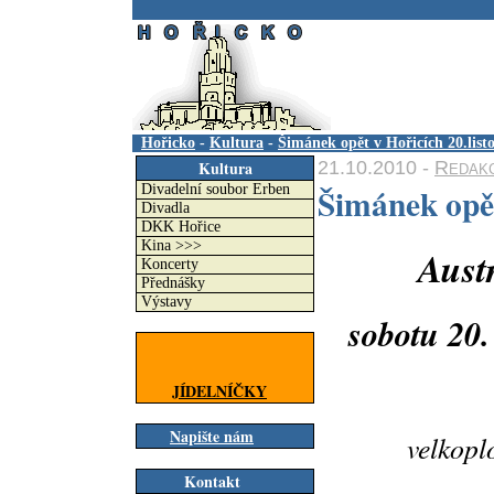
.
Hořicko
-
Kultura
-
Šimánek opět v Hořicích 20.lis
21.10.2010 -
Redak
Kultura
Šimánek opět
Divadelní soubor Erben
Divadla
DKK Hořice
Kina >>>
Aust
Koncerty
Přednášky
Výstavy
sobotu 20.
JÍDELNÍČKY
Napište nám
velkopl
Kontakt