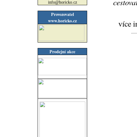
cestova
info@horicko.cz
Provozovatel
www.horicko.cz
více 
Prodejní akce