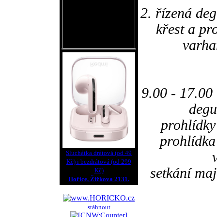
2. řízená de
křest a pr
varha
9.00 - 17.00
degu
prohlídky
prohlídka
Sluchátka drátová (od 49
Kč) i bezdrátová (od 299
setkání maj
Kč)
Hořice, Žižkova 2131.
stáhnout