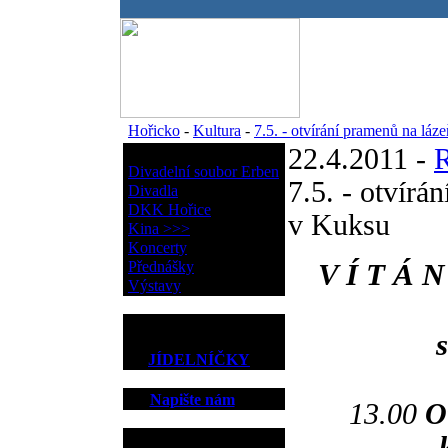
.
Hořicko
-
Kultura
-
7.5. - otvírání pramenů na lá
22.4.2011 -
Kultura
Divadelní soubor Erben
7.5. - otvírá
Divadla
DKK Hořice
v Kuksu
Kina >>>
Koncerty
Přednášky
V Í T Á 
Výstavy
JÍDELNÍČKY
Napište nám
13.00
O
Kontakt