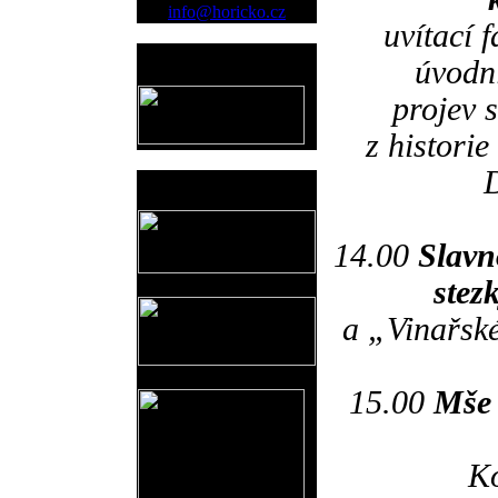
info@horicko.cz
uvítací 
Provozovatel
úvodn
www.horicko.cz
projev 
z histori
D
Prodejní akce
14.00
Slavn
stez
a „Vinařské
15.00
Mše 
Ko