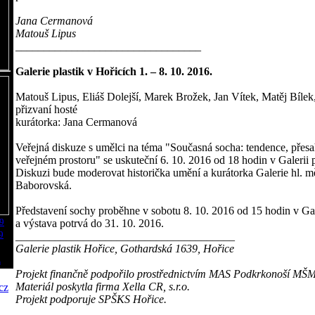
Jana Cermanová
Matouš Lipus
_________________________________
Galerie plastik v Hořicích 1. – 8. 10. 2016.
Matouš Lipus, Eliáš Dolejší, Marek Brožek, Jan Vítek, Matěj Bílek
přizvaní hosté
kurátorka: Jana Cermanová
Veřejná diskuze s umělci na téma "Současná socha: tendence, přesa
veřejném prostoru" se uskuteční 6. 10. 2016 od 18 hodin v Galerii p
Diskuzi bude moderovat historička umění a kurátorka Galerie hl. m
Baborovská.
Představení sochy proběhne v sobotu 8. 10. 2016 od 15 hodin v Gale
49
a výstava potrvá do 31. 10. 2016.
9
_______________________________________
Galerie plastik Hořice, Gothardská 1639, Hořice
.
Projekt finančně podpořilo prostřednictvím MAS Podkrkonoší MŠ
Materiál poskytla firma Xella CR, s.r.o.
Projekt podporuje SPŠKS Hořice.