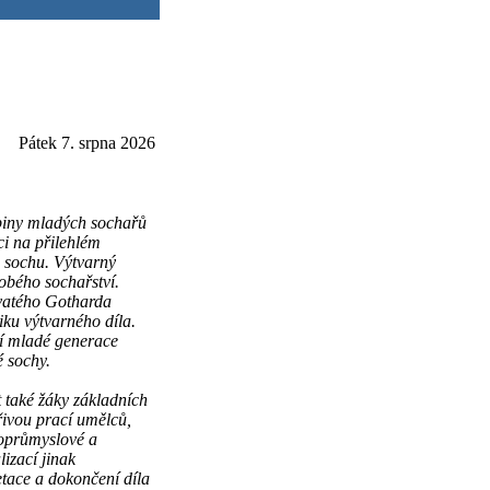
Pátek 7. srpna 2026
upiny mladých sochařů
i na přilehlém
u sochu. Výtvarný
dobého sochařství.
Svatého Gotharda
iku výtvarného díla.
ní mladé generace
é sochy.
t také žáky základních
ořivou prací umělců,
koprůmyslové a
izací jinak
tace a dokončení díla