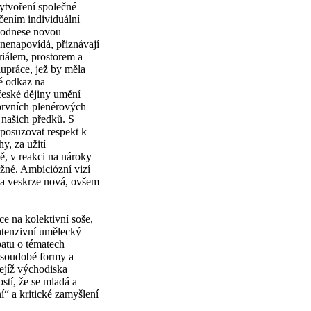
ytvoření společné
ačením individuální
h odnese novou
nenapovídá, přiznávají
riálem, prostorem a
lupráce, jež by měla
é odkaz na
české dějiny umění
 prvních plenérových
našich předků. S
posuzovat respekt k
y, za užití
ně, v reakci na nároky
běžné. Ambiciózní vizí
ocha veskrze nová, ovšem
ce na kolektivní soše,
ntenzivní umělecký
batu o tématech
 soudobé formy a
jejíž východiska
stí, že se mladá a
í“ a kritické zamyšlení