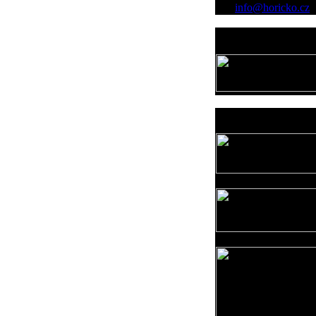
info@horicko.cz
Provozovatel
www.horicko.cz
Prodejní akce