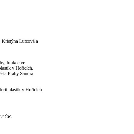
, Kristýna Lutzová a
hy, funkce ve
lastik v Hořicích.
ěsta Prahy Sandra
rii plastik v Hořicích
MT ČR.