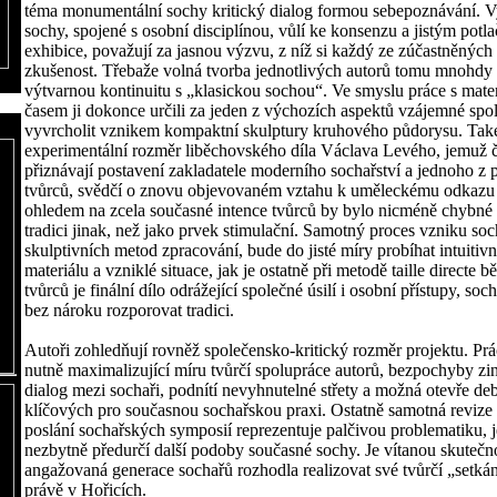
téma monumentální sochy kritický dialog formou sebepoznávání. V
sochy, spojené s osobní disciplínou, vůlí ke konsenzu a jistým potl
exhibice, považují za jasnou výzvu, z níž si každý ze zúčastněnýc
zkušenost. Třebaže volná tvorba jednotlivých autorů tomu mnohdy 
výtvarnou kontinuitu s „klasickou sochou“. Ve smyslu práce s mate
časem ji dokonce určili za jeden z výchozích aspektů vzájemné spo
vyvrcholit vznikem kompaktní skulptury kruhového půdorysu. Tak
experimentální rozměr liběchovského díla Václava Levého, jemuž 
přiznávají postavení zakladatele moderního sochařství a jednoho z
tvůrců, svědčí o znovu objevovaném vztahu k uměleckému odkazu 
ohledem na zcela současné intence tvůrců by bylo nicméně chybné 
tradici jinak, než jako prvek stimulační. Samotný proces vzniku soch
skulptivních metod zpracování, bude do jisté míry probíhat intuitiv
materiálu a vzniklé situace, jak je ostatně při metodě taille directe 
tvůrců je finální dílo odrážející společné úsilí i osobní přístupy, s
bez nároku rozporovat tradici.
Autoři zohledňují rovněž společensko-kritický rozměr projektu. Prá
nutně maximalizující míru tvůrčí spolupráce autorů, bezpochyby zi
dialog mezi sochaři, podnítí nevyhnutelné střety a možná otevře de
klíčových pro současnou sochařskou praxi. Ostatně samotná revize
poslání sochařských symposií reprezentuje palčivou problematiku, 
nezbytně předurčí další podoby současné sochy. Je vítanou skutečno
angažovaná generace sochařů rozhodla realizovat své tvůrčí „setkán
právě v Hořicích.