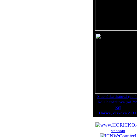
Sluchátka drátová (od 
Kč) i bezdrátová (od 29
Kč)
Hořice, Žižkova 2131
stáhnout