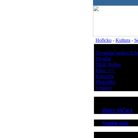
.
Hořicko
-
Kultura
-
S
Kultura
Divadelní soubor Erb
Divadla
DKK Hořice
Kina >>>
Koncerty
Přednášky
Výstavy
JÍDELNÍČKY
Napište nám
Kontakt