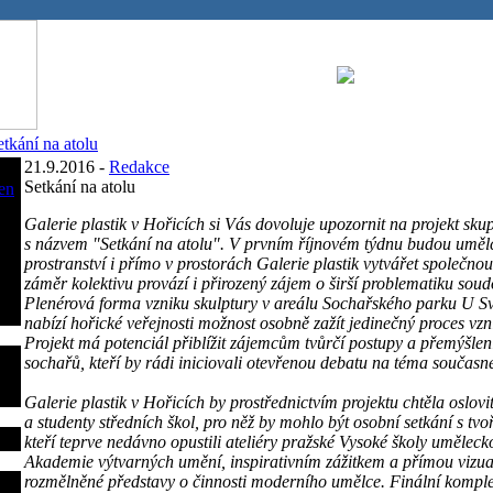
etkání na atolu
21.9.2016 -
Redakce
Setkání na atolu
en
Galerie plastik v Hořicích si Vás dovoluje upozornit na projekt sk
s názvem "Setkání na atolu". V prvním říjnovém týdnu budou umělc
prostranství i přímo v prostorách Galerie plastik vytvářet společno
záměr kolektivu provází i přirozený zájem o širší problematiku sou
Plenérová forma vzniku skulptury v areálu Sochařského parku U 
nabízí hořické veřejnosti možnost osobně zažít jedinečný proces vzn
Projekt má potenciál přiblížit zájemcům tvůrčí postupy a přemýšle
sochařů, kteří by rádi iniciovali otevřenou debatu na téma současn
Galerie plastik v Hořicích by prostřednictvím projektu chtěla oslovi
a studenty středních škol, pro něž by mohlo být osobní setkání s tv
kteří teprve nedávno opustili ateliéry pražské Vysoké školy umělec
Akademie výtvarných umění, inspirativním zážitkem a přímou vizual
rozmělněné představy o činnosti moderního umělce. Finální komple