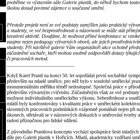
proběhne ve výstavním sále Galerie plastik, do něhož bychom touto 
školou dosud povinné zájemce o současné umění.
Přestože projekt není ze své podstaty zamýšlen jako praktický výtv
a studenty, ve své bezprostřednosti a názornosti se může stát přím
kreativní aktivitě. Doufáme, že možnost přímé konfrontace se vzni
zaujme nejen pedagogy výtvarných oborů, ale jejich prostřednictví
studenty. Při návštěvě galerie Vám organizátoři akce ochotně předst
zúčastněné sochaře, kteří mohou osobně zodpovědět dotazy týkajíc
či pracovních metod.
___________________________
Když Karel Prantl na konci 50. let uspořádal první sochařské sym
především na mladé umělce, pro něž bylo v soudobé umělecké praxi
monumentálním měřítku téměř nedostupné. Společná práce v přírodn
především výtvarným cvičením. Zúčastněným však ze své podstaty n
možnost individuálního uměleckého výkonu. Sebestřednost a soutě
mládí byly konfrontovány s kvalitami práce v uměleckém kolektivu.
skromných pracovních podmínkách vzájemně pomáhali nejen při n
úkonech, střetávali se v názorových diskuzích o směrování tvorby a 
radost příznačnou pro lidské sdílení.
Z původního Prantlova konceptu vychází spolupráce šesti mladých
díle pro Galerii plastik v Hořicích. Mladí, akademicky vzdělaní umě