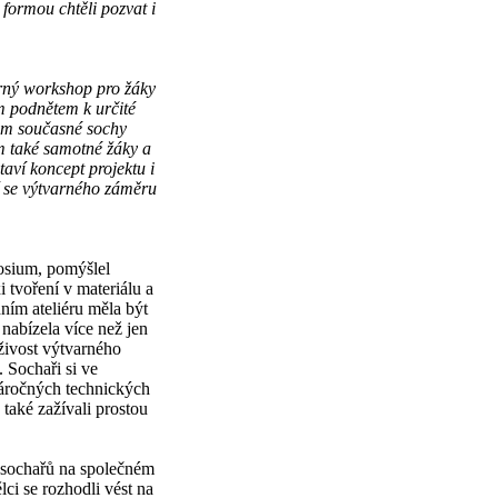
formou chtěli pozvat i
arný workshop pro žáky
ým podnětem k určité
kem současné sochy
m také samotné žáky a
aví koncept projektu i
í se výtvarného záměru
posium, pomýšlel
 tvoření v materiálu a
ím ateliéru měla být
abízela více než jen
živost výtvarného
 Sochaři si ve
áročných technických
také zažívali prostou
 sochařů na společném
lci se rozhodli vést na