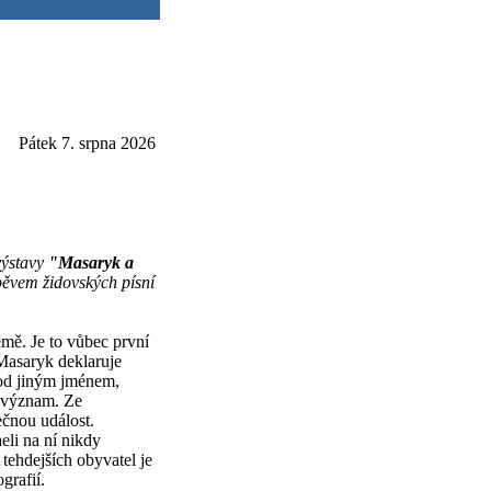
Pátek 7. srpna 2026
výstavy
"Masaryk a
pěvem židovských písní
mě. Je to vůbec první
 Masaryk deklaruje
pod jiným jménem,
ný význam. Ze
ečnou událost.
eli na ní nikdy
tehdejších obyvatel je
grafií.