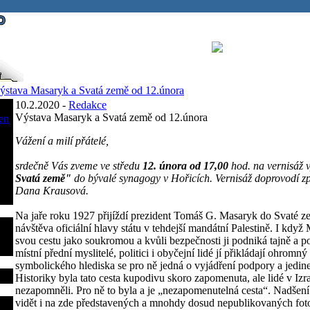
ýstava Masaryk a Svatá země od 12.února
10.2.2020 -
Redakce
Výstava Masaryk a Svatá země od 12.února
en
Vážení a milí přátelé,
srdečně Vás zveme ve středu
12. února od 17,00
hod. na vernisáž 
Svatá země"
do bývalé synagogy v Hořicích. Vernisáž doprovodí z
Dana Krausová.
Na jaře roku 1927 přijíždí prezident Tomáš G. Masaryk do Svaté ze
návštěva oficiální hlavy státu v tehdejší mandátní Palestině. I když
svou cestu jako soukromou a kvůli bezpečnosti ji podniká tajně a 
místní přední myslitelé, politici i obyčejní lidé jí přikládají ohrom
symbolického hlediska se pro ně jedná o vyjádření podpory a jedin
Historiky byla tato cesta kupodivu skoro zapomenuta, ale lidé v Izra
nezapomněli. Pro ně to byla a je „nezapomenutelná cesta“. Nadšení 
vidět i na zde představených a mnohdy dosud nepublikovaných foto