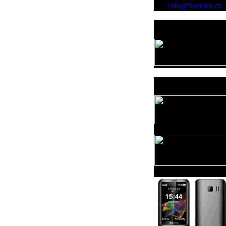
info@horicko.cz
Provozovatel
www.horicko.cz
Prodejní akce