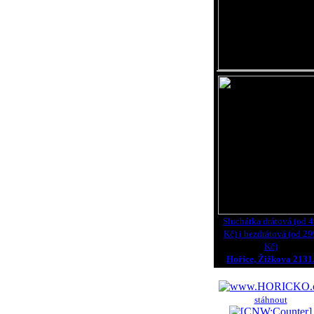
Sluchátka drátová (od 
Kč) i bezdrátová (od 29
Kč)
Hořice, Žižkova 2131
stáhnout