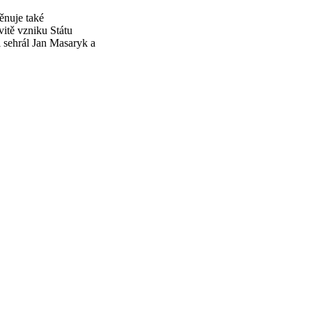
ěnuje také
itě vzniku Státu
i sehrál Jan Masaryk a