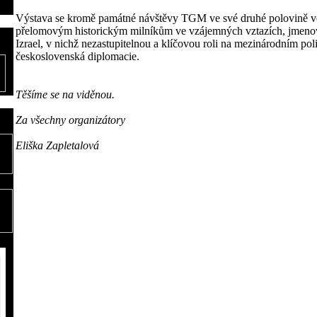
Výstava se kromě památné návštěvy TGM ve své druhé polovině v
přelomovým historickým milníkům ve vzájemných vztazích, jmenov
Izrael, v nichž nezastupitelnou a klíčovou roli na mezinárodním pol
československá diplomacie.
Těšíme se na viděnou.
Za všechny organizátory
Eliška Zapletalová