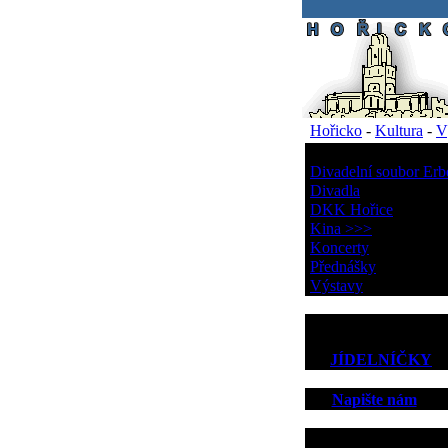
.
Hořicko
-
Kultura
-
V
Kultura
Divadelní soubor Erb
Divadla
DKK Hořice
Kina >>>
Koncerty
Přednášky
Výstavy
JÍDELNÍČKY
Napište nám
Kontakt