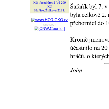
Kč) i bezdrátová (od 299
Šafařík byl 7. v
Kč)
Hořice, Žižkova 2131.
byla celkově 2.
přebornicí do 10
stáhnout
Kromě jmenovan
účastnilo na 20
hráčů, o kterých
John