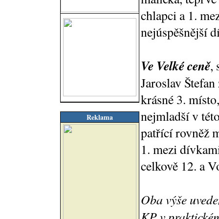
chlapci a 1. mez
nejúspěšnější d
Ve Velké ceně
,
Jaroslav Štefan
krásné 3. míst
nejmladší v této
Reklama
patřící rovněž m
1. mezi dívkami
celkově 12. a V
Oba výše uveden
KP v praktickém