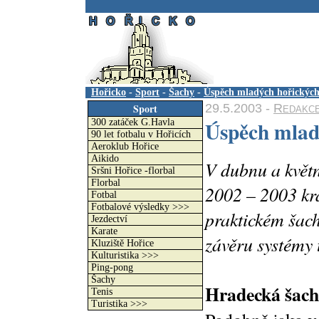
.
Hořicko
-
Sport
-
Šachy
-
Úspěch mladých hořických
29.5.2003 -
Redakc
Sport
Úspěch mlad
300 zatáček G.Havla
90 let fotbalu v Hořicích
Aeroklub Hořice
Aikido
V dubnu a květn
Sršni Hořice -florbal
Florbal
2002 – 2003 kra
Fotbal
Fotbalové výsledky >>>
praktickém šac
Jezdectví
Karate
závěru systémy 
Kluziště Hořice
Kulturistika >>>
Ping-pong
Šachy
Hradecká šacho
Tenis
Turistika >>>