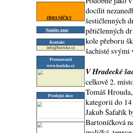
Podobně jako v 
docílit nezaned
JÍDELNÍČKY
šestičlenných dr
pětičlenných dr
Napište nám
kole přeboru šk
Kontakt
info@horicko.cz
šachisté svými 
Provozovatel
www.horicko.cz
V Hradecké šac
celkově 2. míst
Tomáš Hrouda,M
Prodejní akce
kategorii do 14 
Jakub Šafařík by
Bartoníčková ne
maličká, teprve