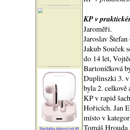
KP v praktick
Jaroměři.
Jaroslav Štefan 
Jakub Souček se
do 14 let, Vojtě
Bartoníčková by
Duplinszki 3. v
byla 2. celkově 
KP v rapid šach
Hořicích. Jan E
místo v kategor
Tomáš Hrouda 5.
Sluchátka drátová (od 49