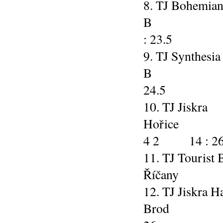
8. TJ Bohemian
B 5 
: 23.5
9. TJ Synthesia
B 5 1
24.5
10. TJ Jiskra
Hoř
4 2 14 : 2
11. TJ Tourist
Říčany
12. TJ Jiskra H
Brod 