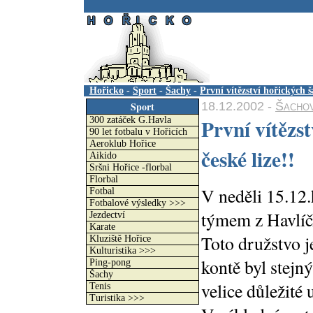
.
Hořicko
-
Sport
-
Šachy
-
První vítězství hořických š
18.12.2002 -
Šachov
Sport
První vítězs
300 zatáček G.Havla
90 let fotbalu v Hořicích
Aeroklub Hořice
české lize!!
Aikido
Sršni Hořice -florbal
Florbal
V neděli 15.12.
Fotbal
Fotbalové výsledky >>>
týmem z Havlí
Jezdectví
Karate
Toto družstvo j
Kluziště Hořice
Kulturistika >>>
kontě byl stejn
Ping-pong
Šachy
velice důležité 
Tenis
Turistika >>>