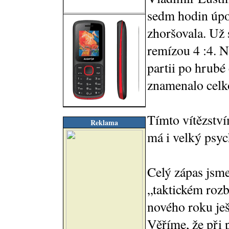
sedm hodin úpor
zhoršovala. Už 
remízou 4 :4. N
partii po hrubé
znamenalo celko
Tímto vítězství
Reklama
má i velký psy
Celý zápas jsme
„taktickém rozb
nového roku ješ
Věříme, že při p