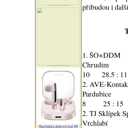
přibudou i dalš
1. ŠO+DDM
Chru
10 28.5 : 11
2. AVE-Kontak
Pardu
8 25 : 15
2. TJ Sklípek S
Vrchla
Sluchátka drátová (od 49