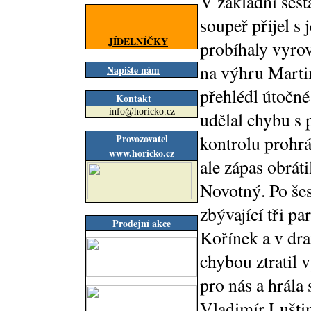
V základní sest
soupeř přijel s
JÍDELNÍČKY
probíhaly vyrov
na výhru Martin
Napište nám
přehlédl útočné
Kontakt
info@horicko.cz
udělal chybu s 
Provozovatel
kontrolu prohrá
www.horicko.cz
ale zápas obrát
Novotný. Po šest
zbývající tři p
Prodejní akce
Kořínek a v dra
chybou ztratil v
pro nás a hrála 
Vladimír Luštin