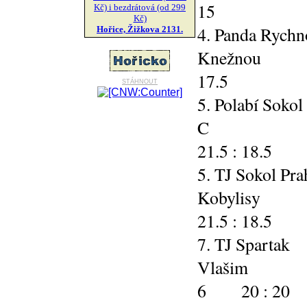
15
Kč) i bezdrátová (od 299
Kč)
4. Panda Rychn
Hořice, Žižkova 2131.
Knežno
17.5
stáhnout
5. Polabí Sokol
C 5
21.5 : 18.5
5. TJ Sokol Pra
Kobyl
21.5 : 18.5
7. TJ Spartak
Vla
6 20 : 20