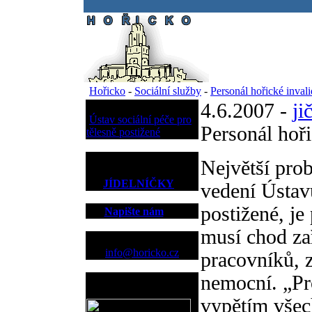
.
Hořicko
-
Sociální služby
-
Personál hořické inval
4.6.2007 -
ji
Sociální služby
Ústav sociální péče pro
Personál hoř
tělesně postižené
Největší prob
JÍDELNÍČKY
vedení Ústavu
postižené, je
Napište nám
musí chod za
Kontakt
info@horicko.cz
pracovníků, 
nemocní. „Pr
Provozovatel
www.horicko.cz
vypětím všech