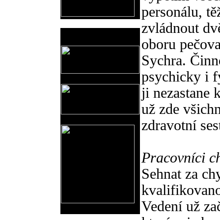
personálu, t
zvládnout dvě
Prodejní akce
oboru pečovat
Sychra. Činn
psychicky i 
ji nezastane
už zde všichn
zdravotní se
Pracovníci c
Sehnat za ch
kvalifikovan
Vedení už za