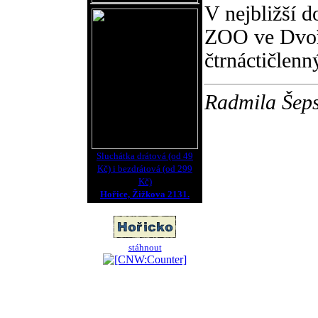
V nejbližší d
ZOO ve Dvoř
čtrnáctičlenn
Radmila Šep
Sluchátka drátová (od 49
Kč) i bezdrátová (od 299
Kč)
Hořice, Žižkova 2131.
stáhnout