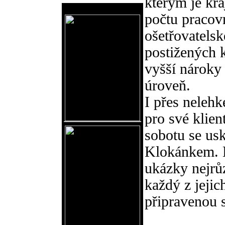
kterým je kra
Reklama
počtu pracov
ošetřovatelsk
postižených k
vyšší nároky 
úroveň.
I přes neleh
pro své klien
sobotu se usk
Klokánkem. N
ukázky nejrůz
každý z jejic
připravenou 