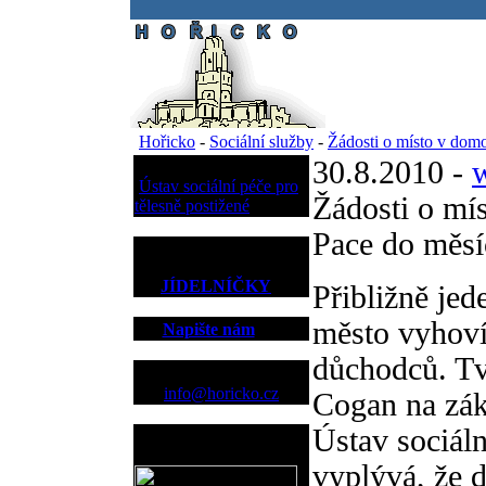
.
Hořicko
-
Sociální služby
-
Žádosti o místo v dom
30.8.2010 -
Sociální služby
Ústav sociální péče pro
Žádosti o mí
tělesně postižené
Pace do měsí
JÍDELNÍČKY
Přibližně jed
město vyhoví
Napište nám
důchodců. Tv
Kontakt
info@horicko.cz
Cogan na zákl
Ústav sociáln
Provozovatel
www.horicko.cz
vyplývá, že 