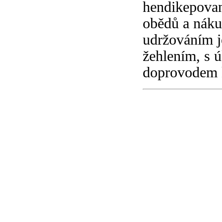
hendikepovan
obědů a náku
udržováním j
žehlením, s 
doprovodem k