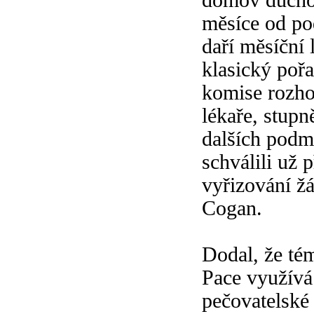
domov důcho
měsíce od po
daří měsíční 
klasický poř
komise rozho
lékaře, stupn
dalších podm
schválili už 
vyřizování žá
Cogan.
Dodal, že té
Pace využívá
pečovatelské 