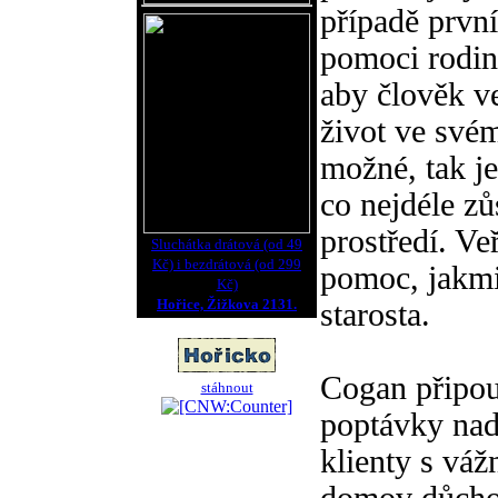
případě první
pomoci rodiny
aby člověk ve
život ve své
možné, tak j
co nejdéle z
prostředí. Ve
Sluchátka drátová (od 49
Kč) i bezdrátová (od 299
pomoc, jakmi
Kč)
Hořice, Žižkova 2131.
starosta.
Cogan připouš
stáhnout
poptávky nad
klienty s vá