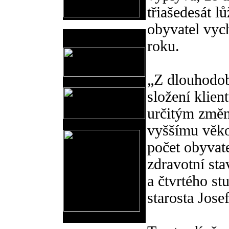
třiašedesát l
obyvatel vych
Prodejní akce
roku.
„Z dlouhodobé
složení klie
určitým změn
vyššímu věko
počet obyvate
zdravotní sta
a čtvrtého st
starosta Jose