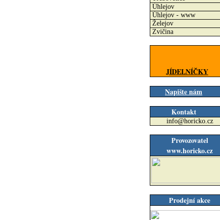
Úhlejov
Úhlejov - www
Želejov
Zvičina
JÍDELNÍČKY
Napište nám
Kontakt
info@horicko.cz
Provozovatel
www.horicko.cz
Prodejní akce