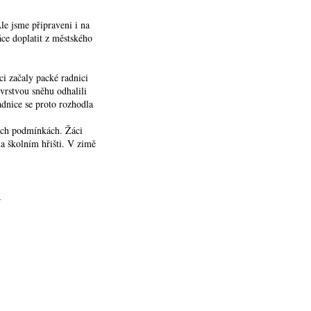
le jsme připraveni i na
ce doplatit z městského
ci začaly packé radnici
vrstvou sněhu odhalili
adnice se proto rozhodla
ích podmínkách. Žáci
a školním hřišti. V zimě