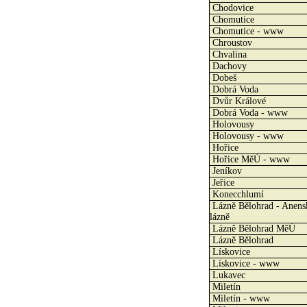
Chodovice
Chomutice
Chomutice - www
Chroustov
Chvalina
Dachovy
Dobeš
Dobrá Voda
Dvůr Králové
Dobrá Voda - www
Holovousy
Holovousy - www
Hořice
Hořice MěÚ - www
Jeníkov
Jeřice
Konecchlumí
Lázně Bělohrad - Anens
lázně
Lázně Bělohrad MěÚ
Lázně Bělohrad
Lískovice
Lískovice - www
Lukavec
Miletín
Miletín - www