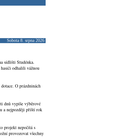
Sobota 8. srpna 2026
a sídlišti Studénka.
 hasiči odhalili vážnou
í dotace. O prázdninách
ti dnů vypíše výběrové
 a nejpozději příští rok
o projekt nepočítá s
možní provozovat všechny