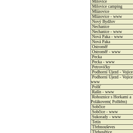
Milovice
Milovice camping
Mlázovice
Mlázovice - www
Nový Bydžov
Nechanice
Nechanice - www
Nová Paka - www
Nová Paka
Ostroměř
Ostroměř - www
Pecka
Pecka - www
Petrovičky
Podhorní Újezd - Vojice
Podhorní Újezd - Vojice
www
Polšť
Rašín - www
Rohoznice s Horkami a
Polákovem( Polštěm)
Sobčice
Sobčice - www
Sukorady - www
Tetín
Třebnouševes
Třebovětice