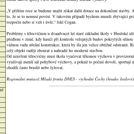
„V příštím roce se budeme snažit získat další dotace na dokončení stavby. A
to, že se to nemusí povést. V takovém případě bychom museli zbývající prá
rozpočtu nebo si vzít i úvěr,“ řekl Cogan.
Problémy s tělocvičnou u dvaadvacet let staré základní školy v Husitské uli
předloni v zimě, kdy hasiči při kontrole veřejných budov pokrytých silnou 
vážnou vadu střešní konstrukce, která by šla jen velice obtížně odstranit. R
celý objekt raději zbourat a nahradit ho moderní stavbou.
Od uzavření tělocvičny musí škola vyučovat tělesnou výchovu v provizorn
využívají menší sál pohybové výchovy, a pokud to počasí dovolí, sportují n
chodili často bruslit nebo lyžovat.
Regionální mutace| Mladá fronta DNES - východní Čechy (hradec králové)
ké