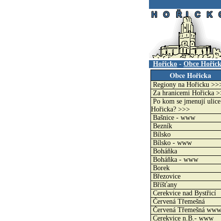
.
Hořicko
-
Obce Hořic
Obce Hořicka
Regiony na Hořicku >>
Za hranicemi Hořicka 
Po kom se jmenují ulice
Hořicka? >>>
Bašnice - www
Bezník
Bílsko
Bílsko - www
Boháňka
Boháňka - www
Borek
Březovice
Bříšťany
Cerekvice nad Bystřicí
Červená Třemešná
Červená Třemešná ww
Cerekvice n.B.- www