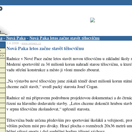
ka
-
Nová Paka
-
Nová Paka letos začne stavět tělocvičnu
2.4.2008 -
www.mfdnes.cz
Nová Paka letos začne stavět tělocvičnu
>
>>>
Radnice v Nové Pace začne letos stavět novou tělocvičnu u základní školy n
Moderní sportoviště za 34 milionů korun nahradí starou tělocvičnu, u které
vadu střešní konstrukce a město ji vloni muselo zbourat.
„Na výstavbu nové tělocvičny jsme získali téměř deset milionů korun státn
chceme začít stavět,“ uvedl packý starosta Josef Cogan.
Radnice už má připravenu podrobnou projektovou dokumentaci a do čtrnác
řízení na hlavního dodavatele stavby. „Letos chceme dokončit hrubou stavbu
v srpnu tělocvičnu zkolaudovat,“ upřesnil starosta.
Tělocvična bude určena především pro sportování školáků a veřejnosti, prot
větším počtem míst pro diváky. Hrací plocha o rozměrech 20x36 metrů u
w
běžné sálové sporty i dvě souběžné hodiny tělesné výchovy.