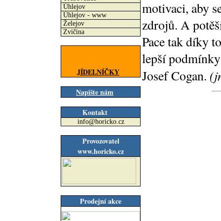
motivaci, aby se
Úhlejov
Úhlejov - www
zdrojů. A potěš
Želejov
Zvičina
Pace tak díky t
lepší podmínky 
JÍDELNÍČKY
(j
Josef Cogan.
Napište nám
Kontakt
info@horicko.cz
Provozovatel
www.horicko.cz
Prodejní akce