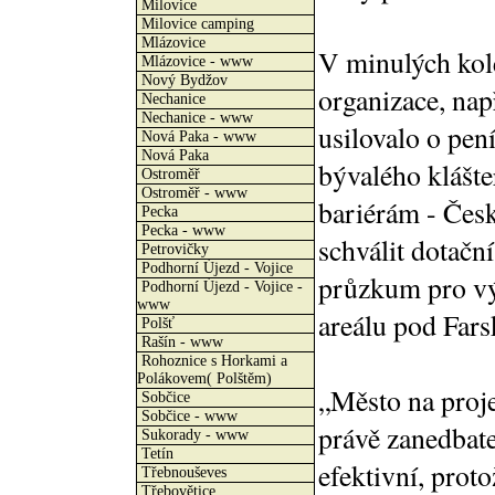
Milovice
Milovice camping
Mlázovice
V minulých kole
Mlázovice - www
Nový Bydžov
organizace, nap
Nechanice
Nechanice - www
usilovalo o pen
Nová Paka - www
Nová Paka
bývalého klášte
Ostroměř
Ostroměř - www
bariérám - Česk
Pecka
Pecka - www
schválit dotačn
Petrovičky
Podhorní Újezd - Vojice
průzkum pro vý
Podhorní Újezd - Vojice -
www
areálu pod Far
Polšť
Rašín - www
Rohoznice s Horkami a
Polákovem( Polštěm)
„Město na proje
Sobčice
Sobčice - www
právě zanedbat
Sukorady - www
Tetín
efektivní, prot
Třebnouševes
Třebovětice