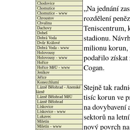
Chodovice
„Na jednání zas
Chomutice
Chomutice - www
rozdělení peněz
Chroustov
Chvalina
Teniscentrum, k
Dachovy
Dobeš
stadionu. Návrh
Dobrá Voda
Dvůr Králové
milionu korun, 
Dobrá Voda - www
Holovousy
podařilo získat 
Holovousy - www
Hořice
Cogan.
Hořice MěÚ - www
Jeníkov
Jeřice
Konecchlumí
Stejně tak radn
Lázně Bělohrad - Anenské
lázně
tisíc korun ve 
Lázně Bělohrad MěÚ
Lázně Bělohrad
na dovybavení a
Lískovice
Lískovice - www
sektorů na letní
Lukavec
Miletín
nový povrch na
Miletín - www