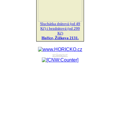
Sluchátka drátová (od 49
Kč) i bezdrátová (od 299
Kč)
Hořice, Žižkova 2131.
stáhnout