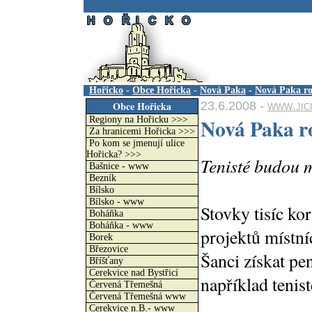
.
Hořicko
-
Obce Hořicka
-
Nová Paka
-
Nová Paka roz
23.6.2008 -
www.jic
Obce Hořicka
Nová Paka ro
Regiony na Hořicku >>>
Za hranicemi Hořicka >>>
Po kom se jmenují ulice
Hořicka? >>>
Tenisté budou m
Bašnice - www
Bezník
Bílsko
Bílsko - www
Stovky tisíc ko
Boháňka
Boháňka - www
projektů místní
Borek
Březovice
Šanci získat pe
Bříšťany
Cerekvice nad Bystřicí
například tenist
Červená Třemešná
Červená Třemešná www
Cerekvice n.B.- www