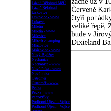
začne už v 1
Lázně Bělohrad MěÚ
Lázně Bělohrad
Červené Kark
Lískovice
čtyři pohádk
Lískovice - www
Lukavec
veliké řepě, 
Miletín
Miletín - www
bude v Jírov
Milovice
Dixieland B
Milovice camping
Mlázovice
Mlázovice - www
Nový Bydžov
Nechanice
Nechanice - www
Nová Paka - www
Nová Paka
Ostroměř
Ostroměř - www
Pecka
Pecka - www
Petrovičky
Podhorní Újezd - Vojice
Podhorní Újezd - Vojice
- www