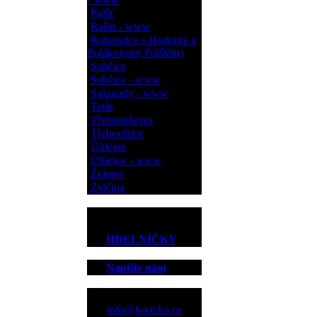
Polšť
Rašín - www
Rohoznice s Horkami a
Polákovem( Polštěm)
Sobčice
Sobčice - www
Sukorady - www
Tetín
Třebnouševes
Třebovětice
Úhlejov
Úhlejov - www
Želejov
Zvičina
JÍDELNÍČKY
Napište nám
Kontakt
info@horicko.cz