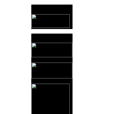
Provozovatel
www.horicko.cz
Prodejní akce