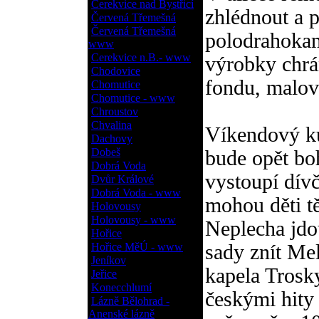
Cerekvice nad Bystřicí
zhlédnout a p
Červená Třemešná
Červená Třemešná
polodrahokam
www
Cerekvice n.B.- www
výrobky chrá
Chodovice
fondu, malov
Chomutice
Chomutice - www
Chroustov
Chvalina
Víkendový ku
Dachovy
Dobeš
bude opět bo
Dobrá Voda
vystoupí dív
Dvůr Králové
Dobrá Voda - www
mohou děti t
Holovousy
Holovousy - www
Neplecha jdo
Hořice
Hořice MěÚ - www
sady znít Mel
Jeníkov
kapela Trosk
Jeřice
Konecchlumí
českými hity
Lázně Bělohrad -
Anenské lázně