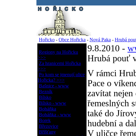
.
Hořicko
-
Obce Hořicka
-
Nová Paka
-
Hrubá pouť
9.8.2010 -
ww
Obce Hořicka
Regiony na Hořicku
Hrubá pouť v
>>>
Za hranicemi Hořicka
>>>
V rámci Hrub
Po kom se jmenují ulice
Hořicka? >>>
Pace o víken
Bašnice - www
zavítat nejen
Bezník
Bílsko
řemeslných st
Bílsko - www
Boháňka
také do Jíro
Boháňka - www
Borek
hudební a dal
Březovice
V uličce řem
Bříšťany