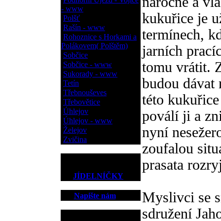
náročné a vl
- www
kukuřice je u
Polšť
Rašín - www
termínech, k
Rohoznice s Horkami a
Polákovem( Polštěm)
jarních prací
Sobčice
tomu vrátit. 
Sobčice - www
Sukorady - www
budou dávat
Tetín
Třebnouševes
této kukuřice
Třebovětice
Úhlejov
poválí ji a zn
Úhlejov - www
nyní nesežer
Želejov
Zvičina
zoufalou sit
prasata rozry
JÍDELNÍČKY
Myslivci se s
Napište nám
sdružení Jaho
Kontakt