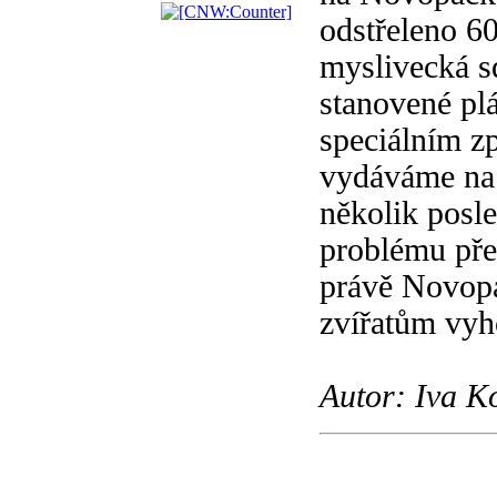
odstřeleno 6
myslivecká s
stanovené pl
speciálním z
vydáváme na 
několik posle
problému pře
právě Novopa
zvířatům vyh
Autor: Iva K