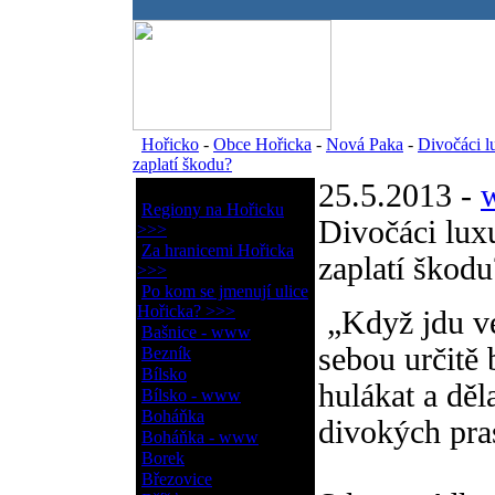
.
Hořicko
-
Obce Hořicka
-
Nová Paka
-
Divočáci lu
zaplatí škodu?
25.5.2013 -
w
Obce Hořicka
Regiony na Hořicku
Divočáci luxu
>>>
Za hranicemi Hořicka
zaplatí škodu
>>>
Po kom se jmenují ulice
Hořicka? >>>
„Když jdu ve
Bašnice - www
sebou určitě 
Bezník
Bílsko
hulákat a děl
Bílsko - www
Boháňka
divokých pra
Boháňka - www
Borek
Březovice