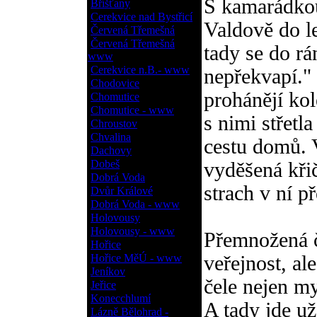
S kamarádkou
Bříšťany
Cerekvice nad Bystřicí
Valdově do l
Červená Třemešná
Červená Třemešná
tady se do rá
www
Cerekvice n.B.- www
nepřekvapí." 
Chodovice
prohánějí kol
Chomutice
Chomutice - www
s nimi střetla
Chroustov
Chvalina
cestu domů. 
Dachovy
Dobeš
vyděšená křič
Dobrá Voda
strach v ní p
Dvůr Králové
Dobrá Voda - www
Holovousy
Holovousy - www
Přemnožená č
Hořice
Hořice MěÚ - www
veřejnost, al
Jeníkov
čele nejen my
Jeřice
Konecchlumí
A tady jde u
Lázně Bělohrad -