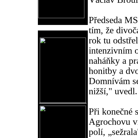
Předseda MS S
tím, že divoč
Reklama
rok tu odstře
intenzivním 
naháňky a pr
honitby a dvo
Domnívám se,
nižší," uvedl.
Při konečné s
Agrochovu ví
polí, „sežral