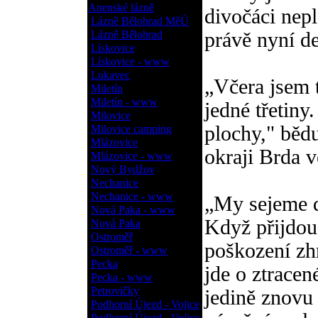
Anenské lázně
divočáci neple
Lázně Bělohrad MěÚ
Lázně Bělohrad
právě nyní de
Lískovice
Lískovice - www
Lukavec
„Včera jsem 
Miletín
Miletín - www
jedné třetiny
Milovice
plochy," běd
Milovice camping
Mlázovice
okraji Brda v
Mlázovice - www
Nový Bydžov
Nechanice
Nechanice - www
„My sejeme d
Nová Paka - www
Když přijdou
Nová Paka
Ostroměř
poškození zhr
Ostroměř - www
Pecka
jde o ztrace
Pecka - www
Petrovičky
jedině znovu 
Podhorní Újezd - Vojice
Podhorní Újezd - Vojice