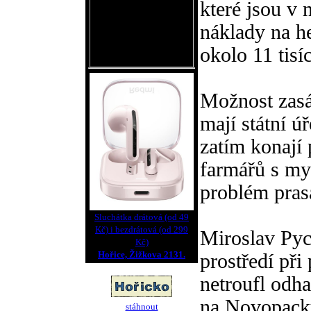
které jsou v 
náklady na he
okolo 11 tisí
Možnost zasá
mají státní ú
zatím konají 
farmářů s mys
problém prasa
Sluchátka drátová (od 49
Kč) i bezdrátová (od 299
Miroslav Pyc
Kč)
Hořice, Žižkova 2131.
prostředí př
netroufl odh
na Novopacku
stáhnout