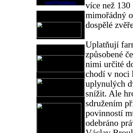
info@horicko.cz
více než 130 
mimořádný ods
Provozovatel
www.horicko.cz
dospělé zvěře
Uplatňují far
Prodejní akce
způsobené če
nimi určité d
chodí v noci 
uplynulých d
snížit. Ale h
sdružením př
povinností m
odebráno práv
Václav Broul