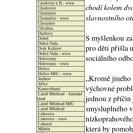
Cerekvice n.B.- www
chodí kolem dva
Chodovice
Chomutice
slavnostního ot
Chomutice - www
Chroustov
Chvalina
Dachovy
S myšlenkou za
Dobeš
Dobrá Voda
pro děti přišla
Dvůr Králové
Dobrá Voda - www
sociálního odb
Holovousy
Holovousy - www
Hořice
Hořice MěÚ - www
„Kromě jiného p
Jeníkov
Jeřice
výchovné problém
Konecchlumí
Lázně Bělohrad - Anenské
jednou z příčin
lázně
Lázně Bělohrad MěÚ
smysluplného v
Lázně Bělohrad
Lískovice
nízkoprahového 
Lískovice - www
Lukavec
která by pomohla
Miletín