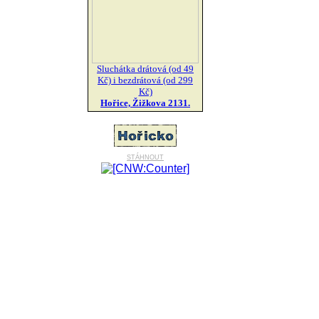
Sluchátka drátová (od 49
Kč) i bezdrátová (od 299
Kč)
Hořice, Žižkova 2131.
stáhnout