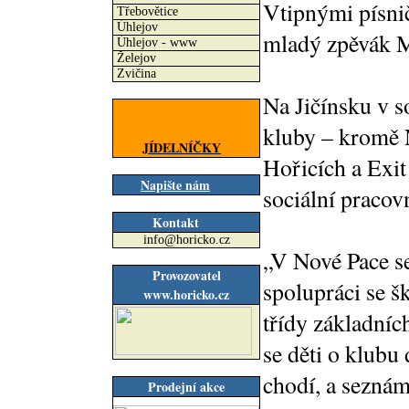
Vtipnými písnič
Třebovětice
Úhlejov
mladý zpěvák M
Úhlejov - www
Želejov
Zvičina
Na Jičínsku v s
kluby – kromě
JÍDELNÍČKY
Hořicích a Exit 
Napište nám
sociální pracovn
Kontakt
info@horicko.cz
„V Nové Pace s
Provozovatel
spolupráci se š
www.horicko.cz
třídy základníc
se děti o klubu 
chodí, a seznám
Prodejní akce