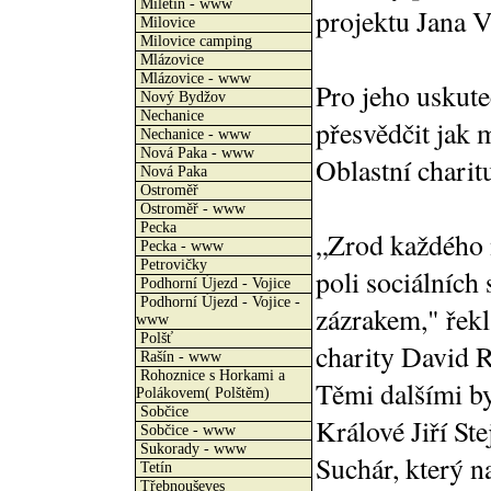
Miletín - www
projektu Jana V
Milovice
Milovice camping
Mlázovice
Mlázovice - www
Pro jeho uskute
Nový Bydžov
Nechanice
přesvědčit jak 
Nechanice - www
Nová Paka - www
Oblastní charitu
Nová Paka
Ostroměř
Ostroměř - www
Pecka
„Zrod každého 
Pecka - www
Petrovičky
poli sociálních
Podhorní Újezd - Vojice
Podhorní Újezd - Vojice -
zázrakem," řekl
www
Polšť
charity David R
Rašín - www
Rohoznice s Horkami a
Těmi dalšími by
Polákovem( Polštěm)
Sobčice
Králové Jiří Ste
Sobčice - www
Sukorady - www
Suchár, který na
Tetín
Třebnouševes