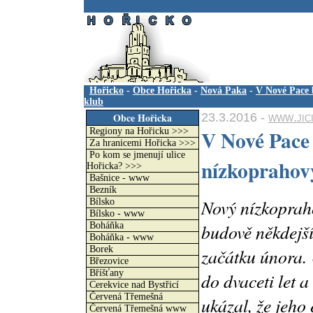
.
Hořicko
-
Obce Hořicka
-
Nová Paka
-
V Nové Pace 
klub
23.3.2016 -
www.jici
Obce Hořicka
V Nové Pace 
Regiony na Hořicku >>>
Za hranicemi Hořicka >>>
Po kom se jmenují ulice
nízkoprahov
Hořicka? >>>
Bašnice - www
Bezník
Nový nízkopraho
Bílsko
Bílsko - www
budově někdejší
Boháňka
Boháňka - www
Borek
začátku února. 
Březovice
Bříšťany
do dvaceti let 
Cerekvice nad Bystřicí
Červená Třemešná
ukázal, že jeho
Červená Třemešná www