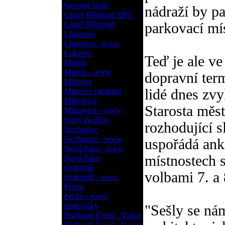
Anenské lázně
nádraží by pa
Lázně Bělohrad MěÚ
Lázně Bělohrad
parkovací mí
Lískovice
Lískovice - www
Lukavec
Teď je ale ve
Miletín
Miletín - www
dopravní ter
Milovice
lidé dnes zvy
Milovice camping
Mlázovice
Starosta měst
Mlázovice - www
Nový Bydžov
rozhodující s
Nechanice
Nechanice - www
uspořádá ank
Nová Paka - www
místnostech 
Nová Paka
Ostroměř
volbami 7. a 8
Ostroměř - www
Pecka
Pecka - www
Petrovičky
"Sešly se ná
Podhorní Újezd - Vojice
Podhorní Újezd - Vojice