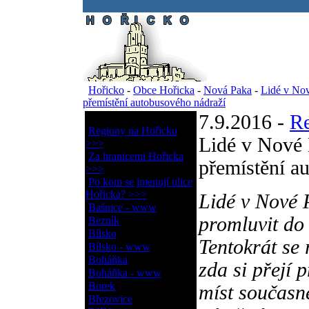
.
Hořicko
-
Obce Hořicka
-
Nová Paka
-
Lidé v Nov
přemístění autobusového nádraží
7.9.2016 -
R
Obce Hořicka
Regiony na Hořicku
Lidé v Nové 
>>>
Za hranicemi Hořicka
přemístění a
>>>
Po kom se jmenují ulice
Hořicka? >>>
Lidé v Nové P
Bašnice - www
promluvit do
Bezník
Bílsko
Tentokrát se 
Bílsko - www
Boháňka
zda si přejí 
Boháňka - www
Borek
míst současn
Březovice