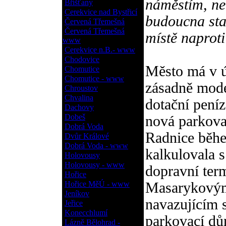
náměstím, neb
Bříšťany
Cerekvice nad Bystřicí
budoucna sta
Červená Třemešná
Červená Třemešná
místě naproti
www
Cerekvice n.B.- www
Chodovice
Město má v ú
Chomutice
Chomutice - www
zásadně mode
Chroustov
Chvalina
dotační pení
Dachovy
Dobeš
nová parkova
Dobrá Voda
Radnice běh
Dvůr Králové
Dobrá Voda - www
kalkulovala s
Holovousy
Holovousy - www
dopravní term
Hořice
Hořice MěÚ - www
Masarykovým
Jeníkov
navazujícím 
Jeřice
Konecchlumí
parkovací d
Lázně Bělohrad -