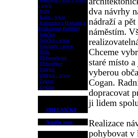
architektonic
- www
dva návrhy n
Polšť
Rašín - www
nádraží a pě
Rohoznice s Horkami a
Polákovem( Polštěm)
náměstím. Vš
Sobčice
realizovatel
Sobčice - www
Sukorady - www
Chceme vybrat
Tetín
Třebnouševes
staré místo a
Třebovětice
Úhlejov
vyberou občan
Úhlejov - www
Cogan. Radnic
Želejov
Zvičina
dopracovat pr
ji lidem spo
JÍDELNÍČKY
Realizace ná
Napište nám
pohybovat v 
Kontakt