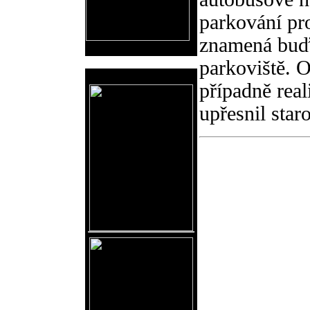
parkování pr
znamená buď
parkoviště. 
Reklama
případně rea
upřesnil star