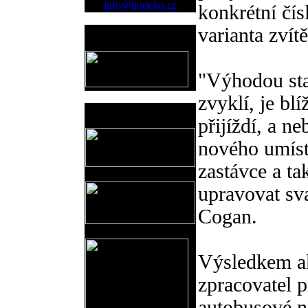
info@horicko.cz
konkrétní čís
varianta zvít
Provozovatel
www.horicko.cz
"Výhodou sta
zvyklí, je bl
Prodejní akce
přijíždí, a 
nového umístě
zastávce a ta
upravovat sv
Cogan.
Výsledkem ak
zpracovatel 
autobusové n