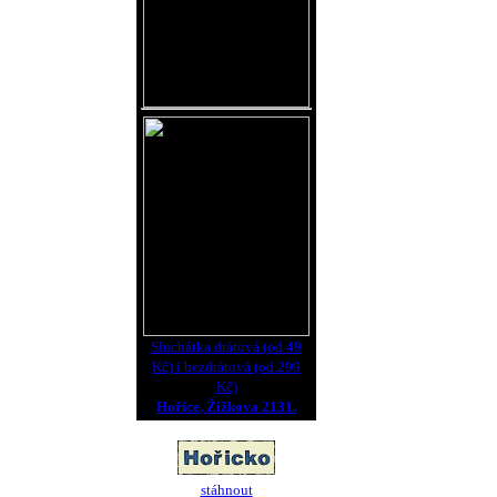
Sluchátka drátová (od 49
Kč) i bezdrátová (od 299
Kč)
Hořice, Žižkova 2131.
stáhnout