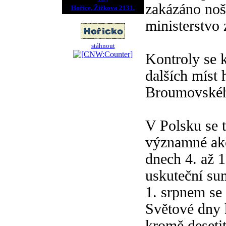
zakázáno noš
Hořice, Žižkova 2131.
ministerstvo 
stáhnout
Kontroly se 
dalších míst 
Broumovského
V Polsku se t
významné akc
dnech 4. až 1
uskuteční su
1. srpnem se
Světové dny 
kromě deseti