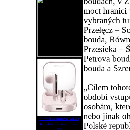
boudách, v Ž
moct hranici 
vybraných tu
Przełęcz – S
bouda, Równi
Przesieka – 
Petrova boud
bouda a Szre
„Cílem tohot
období vstup
osobám, kter
nebo jinak o
Sluchátka drátová (od 49
Polské repub
Kč) i bezdrátová (od 299
Kč)