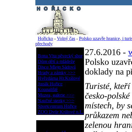
.
Hořicko
-
Volný čas
-
Polsko uzavře hranice, i tur
přechody
27.6.2016 -
Volný čas
Bona Vita pěvecký sbor
Polsko uzavře
Dům dětí a mládeže
Disco Mlejn Sádová
doklady na p
Hrady a zámky >>>
Hvězdárna Hr.Králové
Junák Hořice
Turisté, kteř
Koupaliště
česko-polské 
Muzea, galerie >>>
Naučné stezky >>>
místech, by 
Sportcentrum Hořice
ZOO Dvůr Králové n.L.
průkazem neb
zelenou hran