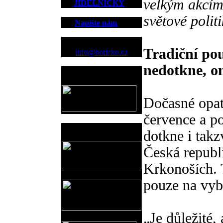
velkým akcím,
JÍDELNÍČKY
světové polit
Napište nám
Kontakt
Tradiční pou
info@horicko.cz
nedotkne, om
Provozovatel
www.horicko.cz
Dočasné opatř
července a p
Prodejní akce
dotkne i takz
Česká republ
Krkonoších. 
pouze na vyb
„Je důležité, 