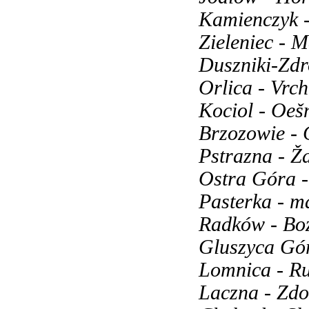
Kamienczyk -
Zieleniec - 
Duszniki-Zdr
Orlica - Vrc
Kociol - Oeš
Brzozowie -
Pstrazna - Ž
Ostra Góra 
Pasterka - m
Radków - Bo
Gluszyca Gór
Lomnica - Ru
Laczna - Zd