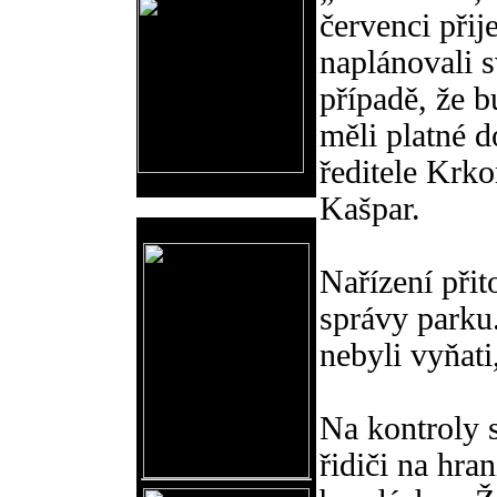
červenci při
naplánovali s
případě, že b
měli platné 
ředitele Krk
Kašpar.
Reklama
Nařízení přit
správy parku
nebyli vyňati
Na kontroly 
řidiči na hr