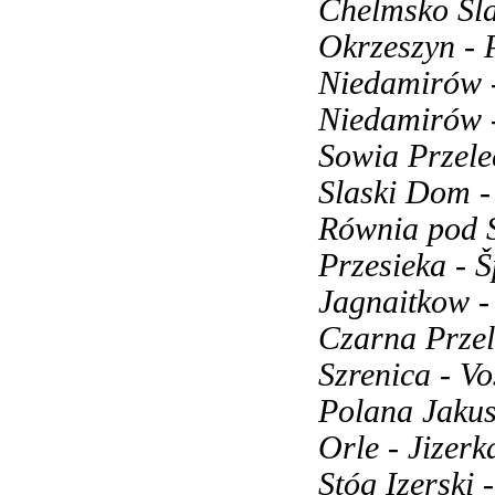
Chelmsko Sla
Okrzeszyn - 
Niedamirów -
Niedamirów -
Sowia Przele
Slaski Dom -
Równia pod S
Przesieka - 
Jagnaitkow -
Czarna Przel
Szrenica - V
Polana Jakus
Orle - Jizerk
Stóg Izerski 