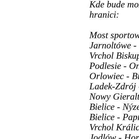
Kde bude mož
hranici:
Most sportow
Jarnoltówe -
Vrchol Bisku
Podlesie - O
Orlowiec - B
Ladek-Zdrój 
Nowy Gieral
Bielice - Nýz
Bielice - Pap
Vrchol Králi
Jodlów - Ho