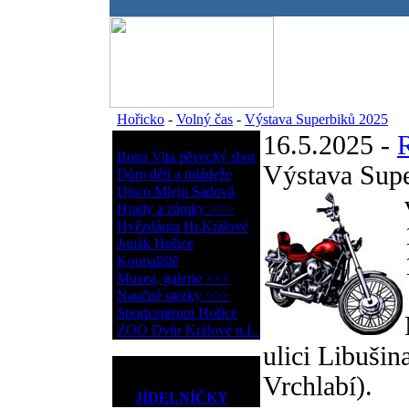
.
Hořicko
-
Volný čas
-
Výstava Superbiků 2025
16.5.2025 -
Volný čas
Bona Vita pěvecký sbor
Výstava Sup
Dům dětí a mládeže
Disco Mlejn Sádová
Hrady a zámky >>>
Hvězdárna Hr.Králové
Junák Hořice
Koupaliště
Muzea, galerie >>>
Naučné stezky >>>
Sportcentrum Hořice
ZOO Dvůr Králové n.L.
ulici Libuši
Vrchlabí).
JÍDELNÍČKY