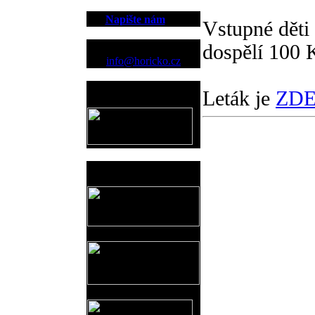
Napište nám
Vstupné děti 
dospělí 100 
Kontakt
info@horicko.cz
Provozovatel
Leták je
ZD
www.horicko.cz
Prodejní akce