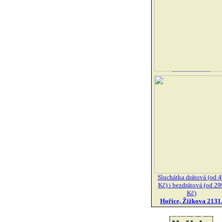
Sluchátka drátová (od 
Kč) i bezdrátová (od 29
Kč)
Hořice, Žižkova 2131