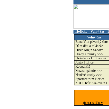
.
Hořicko
-
Volný čas
-
Volný čas
Bona Vita pěvecký sbor
Dům dětí a mládeže
Disco Mlejn Sádová
Hrady a zámky >>>
Hvězdárna Hr.Králové
Junák Hořice
Koupaliště
Muzea, galerie >>>
Naučné stezky >>>
Sportcentrum Hořice
ZOO Dvůr Králové n.L
JÍDELNÍČKY