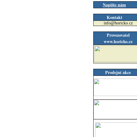
Napište nám
Kontakt
info@horicko.cz
Provozovatel
www.horicko.cz
Prodejní akce