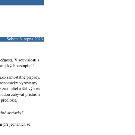
Sobota 8. srpna 2026
čnosti. V souvislosti s
rajských zastupitelů
ako samostatné případy.
 ekonomicky vyrovnaný
ý zastupitel a šéf výboru
budou zabývat příslušné
předložit.
edné akciovky?
ní při jednáních se