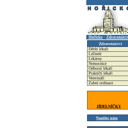
.
Hořicko
-
Zdravotnict
Zdravotnictví
Dětští lékaři
Léčitelé
Lékárny
Nemocnice
Odborní lékaři
Praktičtí lékaři
Veterináři
Zubní ordinace
JÍDELNÍČKY
Napište nám