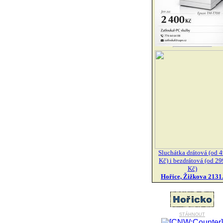
Sluchátka drátová (od 
Kč) i bezdrátová (od 29
Kč)
Hořice, Žižkova 2131
stáhnout