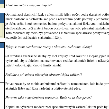
Které konkrétní kroky navrhujete?
Optimalizaci akutních lůžek s cílem snížit jejich počet podle skutečné potře
lůžek následné a ošetřovatelské péče s rozšířením podle potřeby v jednotli
je třeba určit, které nemocnice budou poskytovat akutní lůžkovou i násled
ošetřovatelskou péči a která budou poskytovat jen nebo převážně následnou 
Toto rozdělení by mělo být provedeno i z hlediska specializace poskytova
jednotlivých zařízeních s akutními lůžky.
Týkají se vámi navrhované změny i zdravotní záchranné služby?
Síť středisek záchranné služby by měl krajský úřad rozšířit a zlepšit jejich m
vybavení, aby s ohledem na navrhovanou redukci akutních lůžek v některý
zajistit odpovídající časové limity zásahů.
Počítáte s privatizací některých zdravotnických zařízení?
Privatizovat by se mohla ambulantní zařízení v nemocnicích, kde bude pro
akutních lůžek na lůžka následné a ošetřovatelské péče.
Hovoříte také o modernizaci nemocnic. Bude na to dost peněz?
Kapitál na výraznou modernizaci specializovaných zařízení akutní péče by