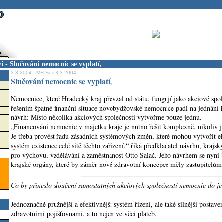
ví
-
Slučování nemocnic se vyplatí,
3.3.2004 -
MFDnes 3.3.2004
Slučování nemocnic se vyplatí,
Nemocnice, které Hradecký kraj převzal od státu, fungují jako akciové spole
řešením špatné finanční situace novobydžovské nemocnice padl na jednání k
návrh: Místo několika akciových společností vytvořme pouze jednu.
„Financování nemocnic v majetku kraje je nutno řešit komplexně, nikoliv j
Je třeba provést řadu zásadních systémových změn, které mohou vytvořit
systém existence celé sítě těchto zařízení,“ říká předkladatel návrhu, krajsk
pro výchovu, vzdělávání a zaměstnanost Otto Salač. Jeho návrhem se nyní 
krajské orgány, které by záměr nové zdravotní koncepce měly zastupitelům 
Co by přineslo sloučení samostatných akciových společností nemocnic do j
Jednoznačně pružnější a efektivnější systém řízení, ale také silnější postave
zdravotními pojišťovnami, a to nejen ve věci plateb.