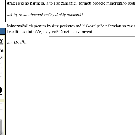
strategického partnera, a to i ze zahraničí, formou prodeje minoritního podí
Jak by se navrhované změny dotkly pacientů?
Jednoznačně zlepšením kvality poskytované lůžkové péče náhradou za zast
kvantitu akutní péče, tedy větší šancí na uzdravení.
Jan Hrudka