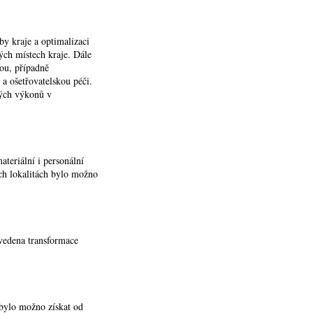
by kraje a optimalizaci
vých místech kraje. Dále
nou, případně
a ošetřovatelskou péči.
ných výkonů v
ateriální i personální
ch lokalitách bylo možno
vedena transformace
 bylo možno získat od