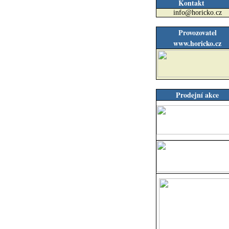
Kontakt
info@horicko.cz
Provozovatel
www.horicko.cz
Prodejní akce