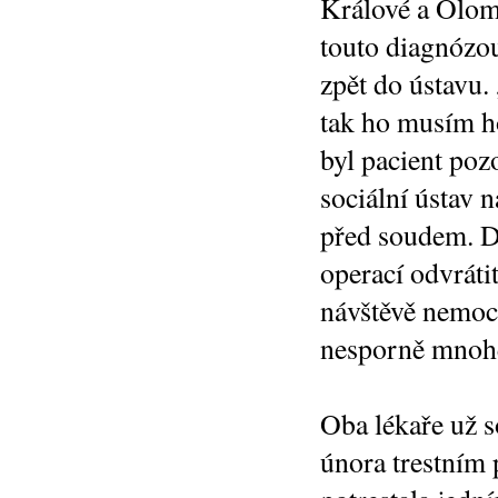
Králové a Olomo
touto diagnózou
zpět do ústavu. 
tak ho musím ho
byl pacient po
sociální ústav 
před soudem. D
operací odvráti
návštěvě nemocn
nesporně mnohem
Oba lékaře už 
února trestním 