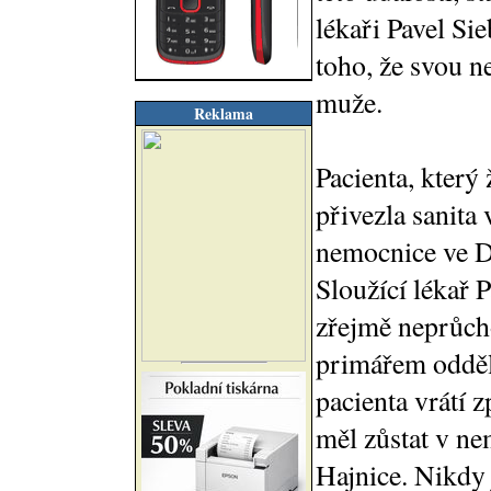
lékaři Pavel Sie
toho, že svou n
muže.
Reklama
Pacienta, který 
přivezla sanita
nemocnice ve D
Sloužící lékař P
zřejmě neprůcho
primářem odděl
pacienta vrátí 
měl zůstat v ne
Hajnice. Nikdy 