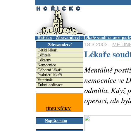
.
Hořicko
-
Zdravotnictví
-
Lékaře soudí za smrt paci
18.3.2003 -
MF DNE
Zdravotnictví
Lékaře soudí
Dětští lékaři
Léčitelé
Lékárny
Nemocnice
Mentálně posti
Odborní lékaři
Praktičtí lékaři
nemocnice ve D
Veterináři
Zubní ordinace
odmítla. Když p
operaci, ale by
JÍDELNÍČKY
Napište nám