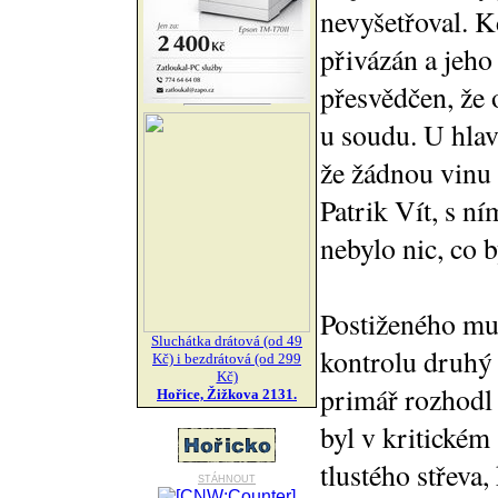
nevyšetřoval. K
přivázán a jeho
přesvědčen, že 
u soudu. U hlavn
že žádnou vinu 
Patrik Vít, s n
nebylo nic, co 
Postiženého muž
Sluchátka drátová (od 49
kontrolu druhý 
Kč) i bezdrátová (od 299
Kč)
primář rozhodl 
Hořice, Žižkova 2131.
byl v kritickém 
tlustého střeva,
stáhnout