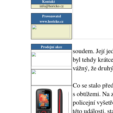
Kontakt
info@horicko.cz
Provozovatel
www.horicko.cz
Prodejní akce
soudem. Její je
byl tehdy krátce
vážný, že druhý
Co se stalo pře
s obtížemi. Na z
policejní vyšetř
této události, 