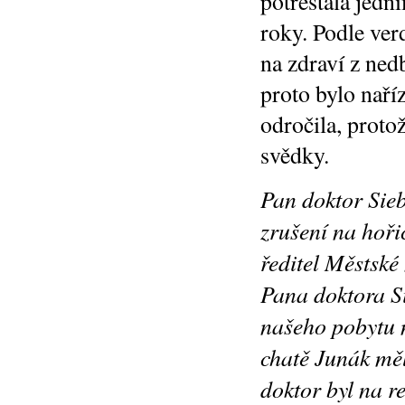
potrestala jed
roky. Podle verd
na zdraví z nedb
proto bylo naří
odročila, proto
svědky.
Pan doktor Sieb
zrušení na hořic
ředitel Městské
Pana doktora S
našeho pobytu 
chatě Junák mě
doktor byl na r