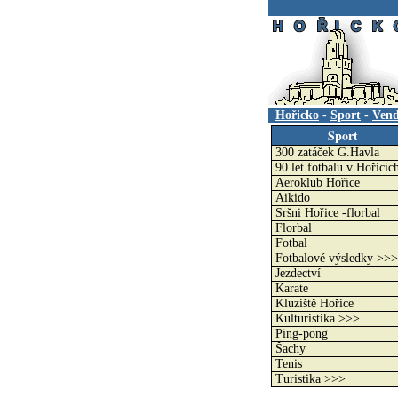
.
Hořicko
-
Sport
-
Vend
Sport
300 zatáček G.Havla
90 let fotbalu v Hořicíc
Aeroklub Hořice
Aikido
Sršni Hořice -florbal
Florbal
Fotbal
Fotbalové výsledky >>>
Jezdectví
Karate
Kluziště Hořice
Kulturistika >>>
Ping-pong
Šachy
Tenis
Turistika >>>