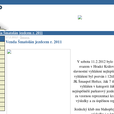
a Šmatolán jezdcem r. 2011
17.2.2012 -
Šmaspol
Venda Šmatolán jezdcem r. 2011
h
V sobotu 11.2.2012 bylo
svazem v Hradci Králov
slavnostní vyhlášení nejlepš
vyhlášení byl pozván i 12ti
JK Šmaspol Hořice, žák 7 tř
vyhlášen v kategorii žá
nejúspěšněší parkurový jezde
za vzornou reprezentaci kr
výsledky a za úspěšnou re
Jezdecký klub mu blahopřej
výsledky i v le