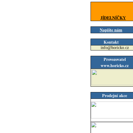
JÍDELNÍČKY
Napište nám
Kontakt
info@horicko.cz
Provozovatel
www.horicko.cz
Prodejní akce