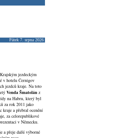
Pátek 7. srpna 2026
 Krajským jezdeckým
é v hotelu Černigov
ích jezdců kraje. Na toto
Venda Šmatolán
letý
z
ídy na Habru, který byl
ků za rok 2011 jako
c kraje a přebral ocenění
aje, za celorepublikové
prezentaci v Německu.
e a přeje další výborné
tošním roce.