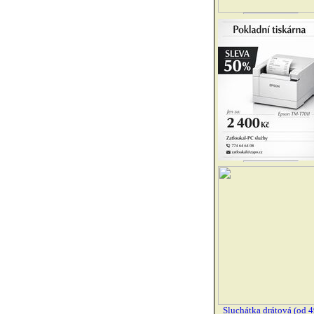
Sluchátka drátová (od 