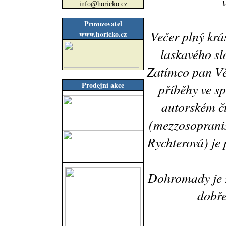
info@horicko.cz
Provozovatel
Večer plný krá
www.horicko.cz
laskavého sl
Zatímco pan Vět
Prodejní akce
příběhy ve s
autorském čt
(mezzosopranis
Rychterová) je 
Dohromady je z
dobře