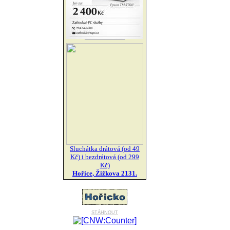
Sluchátka drátová (od 49
Kč) i bezdrátová (od 299
Kč)
Hořice, Žižkova 2131.
stáhnout