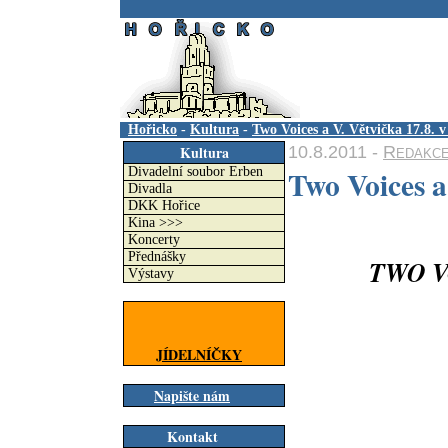
.
Hořicko
-
Kultura
-
Two Voices a V. Větvička 17.8. v
10.8.2011 -
Redakc
Kultura
Two Voices a
Divadelní soubor Erben
Divadla
DKK Hořice
Kina >>>
Koncerty
Přednášky
TWO V
Výstavy
JÍDELNÍČKY
Napište nám
Kontakt