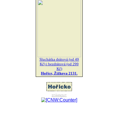
Sluchátka drátová (od 49
Kč) i bezdrátová (od 299
Kč)
Hořice, Žižkova 2131.
stáhnout