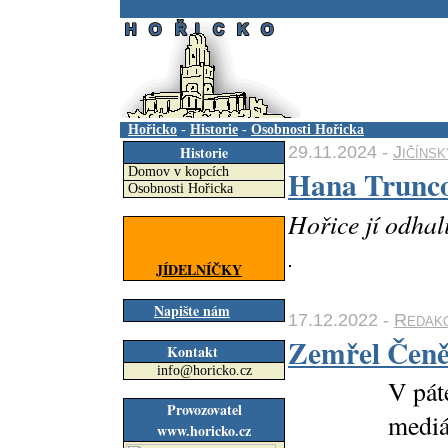
.
Hořicko
-
Historie
-
Osobnosti Hořicka
29.11.2024 -
Jičíns
Historie
Hana Truncov
Domov v kopcích
Osobnosti Hořicka
Hořice jí odhal
JÍDELNÍČKY
Napište nám
17.12.2022 -
Redak
Zemřel Čeně
Kontakt
info@horicko.cz
V pát
Provozovatel
mediá
www.horicko.cz