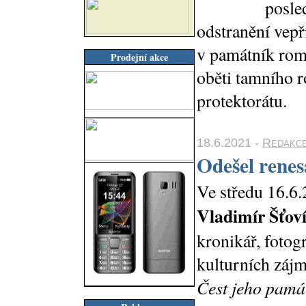
posle
odstranění vepř
v památník rom
Prodejní akce
oběti tamního 
protektorátu.
18.6.2021 -
Redakc
Odešel renes
Ve středu 16.6.
Vladimír Šťov
kronikář, fotogr
kulturních zájm
Čest jeho pamá