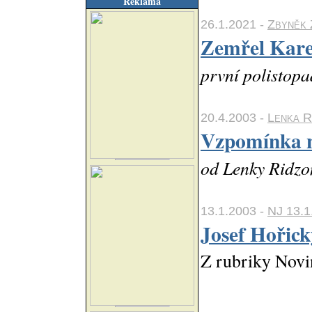
Reklama
26.1.2021 -
Zbyněk 
Zemřel Kare
první polistopa
20.4.2003 -
Lenka R
Vzpomínka n
od Lenky Ridzo
13.1.2003 -
NJ 13.1
Josef Hořick
Z rubriky Novi