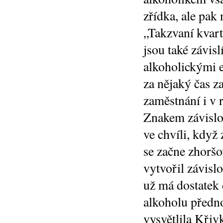
zřídka, ale pak 
„Takzvaní kvartá
jsou také závisl
alkoholickými ex
za nějaký čas z
zaměstnání i v 
Znakem závislos
ve chvíli, když
se začne zhoršo
vytvořil závislo
už má dostatek
alkoholu předno
vysvětlila Křiv