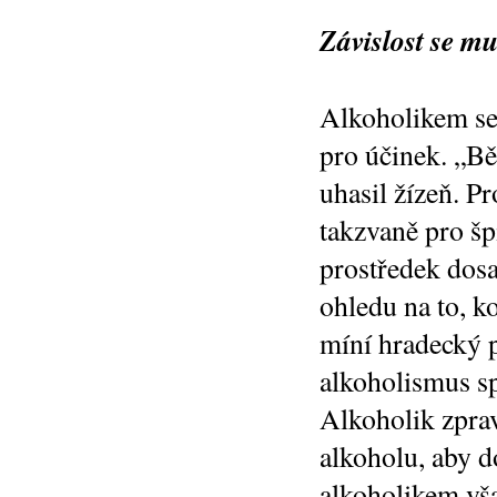
Závislost se mus
Alkoholikem se 
pro účinek. „Bě
uhasil žízeň. P
takzvaně pro šp
prostředek dosa
ohledu na to, k
míní hradecký p
alkoholismus sp
Alkoholik zprav
alkoholu, aby d
alkoholikem vša