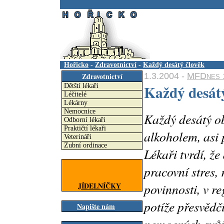
.
Hořicko
-
Zdravotnictví
-
Každý desátý člověk
1.3.2004 -
MFDnes 
Zdravotnictví
Každý desát
Dětští lékaři
Léčitelé
Lékárny
Nemocnice
Každý desátý ob
Odborní lékaři
Praktičtí lékaři
alkoholem, asi p
Veterináři
Zubní ordinace
Lékaři tvrdí, že
pracovní stres,
povinnosti, v r
JÍDELNÍČKY
potíže přesvědči
Napište nám
nemocných svůj 