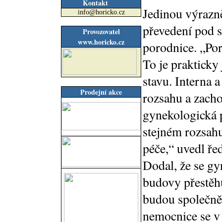
Kontakt
Jedinou výrazně
info@horicko.cz
převedení pod s
Provozovatel
www.horicko.cz
porodnice. „Por
To je prakticky
stavu. Interna 
Prodejní akce
rozsahu a zacho
gynekologická p
stejném rozsahu
péče,“ uvedl ře
Dodal, že se gy
budovy přestěhu
budou společně
nemocnice se v