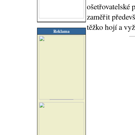
ošetřovatelské 
zaměřit předevš
těžko hojí a vy
Reklama