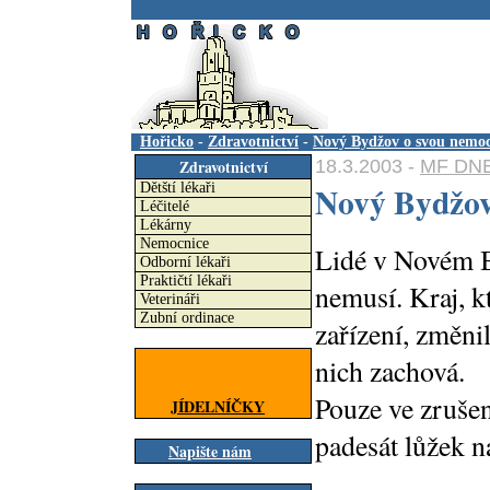
.
Hořicko
-
Zdravotnictví
-
Nový Bydžov o svou nemoc
18.3.2003 -
MF DNE
Zdravotnictví
Nový Bydžov
Dětští lékaři
Léčitelé
Lékárny
Nemocnice
Lidé v Novém B
Odborní lékaři
Praktičtí lékaři
nemusí. Kraj, k
Veterináři
Zubní ordinace
zařízení, změni
nich zachová.
Pouze ve zruše
JÍDELNÍČKY
padesát lůžek n
Napište nám