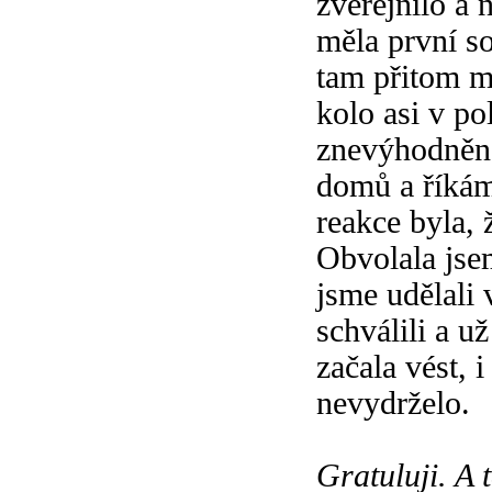
zveřejnilo a 
měla první so
tam přitom m
kolo asi v po
znevýhodněna
domů a říkám
reakce byla, 
Obvolala jse
jsme udělali 
schválili a u
začala vést, 
nevydrželo.
Gratuluji. A 