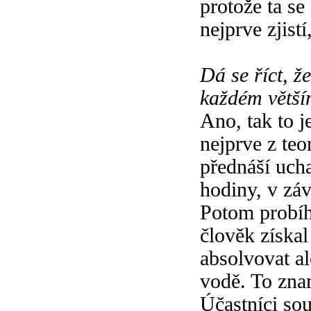
protože ta s
nejprve zjistí
Dá se říct, ž
každém větší
Ano, tak to j
nejprve z teo
přednáší ucha
hodiny, v záv
Potom probíh
člověk získal
absolvovat a
vodě. To zna
Účastníci sou