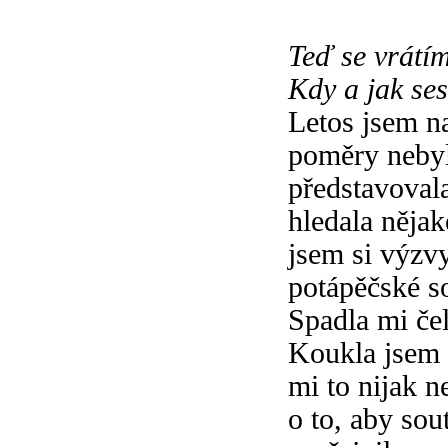
Teď se vrátím
Kdy a jak ses
Letos jsem n
poměry nebyl
představoval
hledala nějak
jsem si výzvy
potápěčské so
Spadla mi čel
Koukla jsem 
mi to nijak n
o to, aby sou