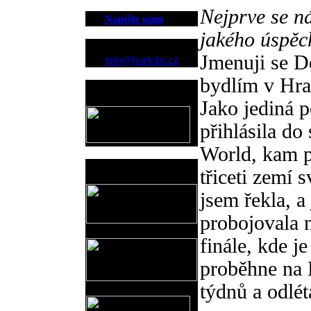
Nejprve se n
Napište nám
jakého úspěc
Kontakt
Jmenuji se D
info@horicko.cz
bydlím v Hrad
Provozovatel
www.horicko.cz
Jako jediná 
přihlásila do
World, kam př
Prodejní akce
třiceti zemí 
jsem řekla, a
probojovala 
finále, kde je
proběhne na 
týdnů a odlé