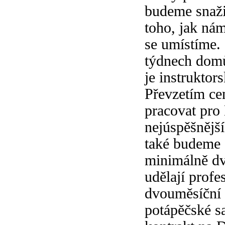
budeme snaži
toho, jak ná
se umístíme. 
týdnech domů
je instruktor
Převzetím ce
pracovat pro 
nejúspěšnější
také budeme 
minimálně dv
udělají profe
dvouměsíční d
potápěčské sa