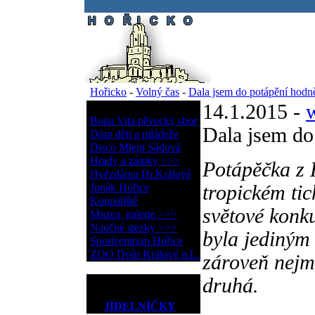
.
Hořicko
-
Volný čas
-
Dala jsem do potápění hodně
14.1.2015 -
Volný čas
Bona Vita pěvecký sbor
Dala jsem do
Dům dětí a mládeže
Disco Mlejn Sádová
Hrady a zámky >>>
Potápěčka z 
Hvězdárna Hr.Králové
Junák Hořice
tropickém ti
Koupaliště
světové konku
Muzea, galerie >>>
Naučné stezky >>>
byla jediným
Sportcentrum Hořice
ZOO Dvůr Králové n.L.
zároveň nejm
druhá.
JÍDELNÍČKY