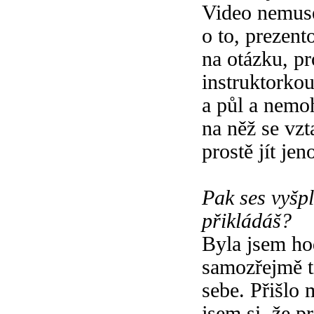
Video nemuse
o to, prezen
na otázku, pr
instruktorkou
a půl a nemoh
na něž se vzt
prostě jít jen
Pak ses vyšp
přikládáš?
Byla jsem ho
samozřejmě t
sebe. Přišlo m
jsem si, že p