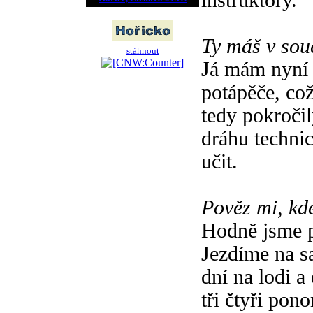
instruktory.
Ty máš v sou
stáhnout
Já mám nyní 
potápěče, co
tedy pokroči
dráhu techni
učit.
Pověz mi, kde
Hodně jsme p
Jezdíme na sa
dní na lodi a
tři čtyři pon