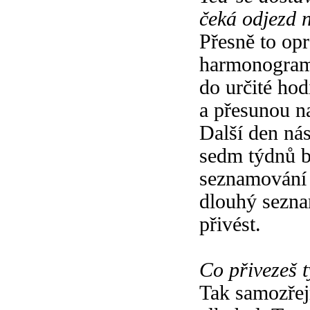
čeká odjezd 
Přesně to op
harmonogram.
do určité ho
a přesunou n
Další den ná
sedm týdnů b
seznamování 
dlouhý sezna
přivést.
Co přivezeš 
Tak samozřej