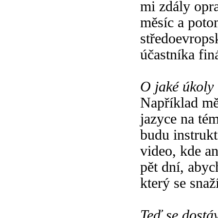
mi zdály opra
měsíc a poto
středoevrops
účastníka fin
O jaké úkoly 
Například mě
jazyce na tém
budu instrukt
video, kde a
pět dní, abyc
který se snaž
Teď se dostáv