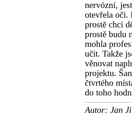
nervózní, jes
otevřela oči.
prostě chci d
prostě budu 
mohla profesi
učit. Takže j
věnovat napl
projektu. Ša
čtvrtého míst
do toho hodně
Autor: Jan Ji