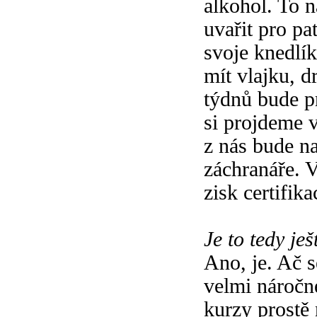
alkohol. To 
uvařit pro pa
svoje knedlí
mít vlajku, d
týdnů bude pr
si projdeme 
z nás bude na
záchranáře. 
zisk certifik
Je to tedy ješ
Ano, je. Ač s
velmi náročné
kurzy prostě 