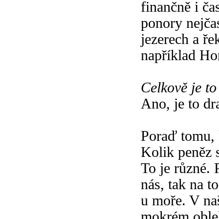
finančně i ča
ponory nejča
jezerech a ře
například Ho
Celkově je to
Ano, je to dr
Poraď tomu, 
Kolik peněz s
To je různé. 
nás, tak na t
u moře. V naš
mokrém oblek