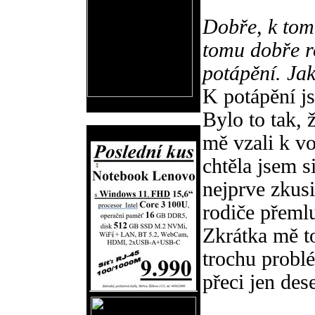
Dobře, k tomu
tomu dobře ro
potápění. Jak
K potápění js
Bylo to tak, 
Reklama
mě vzali k vo
chtěla jsem s
nejprve zkus
rodiče přemlu
Zkrátka mě to
trochu probl
přeci jen des