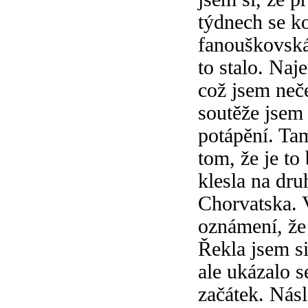
týdnech se k
fanouškovská
to stalo. Naj
což jsem neče
soutěže jsem
potápění. Ta
tom, že je to
klesla na dru
Chorvatska. V
oznámení, že
Řekla jsem si
ale ukázalo 
začátek. Násl