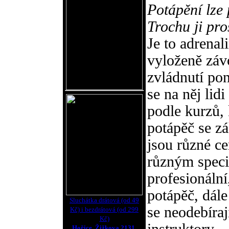
Potápění lze 
Trochu ji pro
Je to adrenal
vyloženě závo
zvládnutí po
se na něj lidi
podle kurzů,
potápěč se z
jsou různé cer
různým speci
profesionáln
potápěč, dále
Sluchátka drátová (od 49
se neodebíraj
Kč) i bezdrátová (od 299
Kč)
Hořice, Žižkova 2131.