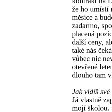
kontrakt na 
že ho umístí 
měsíce a bud
zadarmo, spo
placená pozic
další ceny, a
také nás ček
vůbec nic ne
otevřené lete
dlouho tam v
Jak vidíš své
Já vlastně za
mojí školou. 