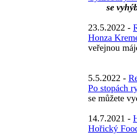
se vyhý
23.5.2022 -
Honza Kremen
veřejnou máj
5.5.2022 -
R
Po stopách r
se můžete vy
14.7.2021 -
Hořický Food