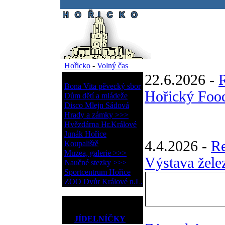
.
Hořicko
-
Volný čas
22.6.2026 -
Volný čas
Bona Vita pěvecký sbor
Hořický Food
Dům dětí a mládeže
Disco Mlejn Sádová
Hrady a zámky >>>
Hvězdárna Hr.Králové
Junák Hořice
4.4.2026 -
R
Koupaliště
Muzea, galerie >>>
Výstava žele
Naučné stezky >>>
Sportcentrum Hořice
ZOO Dvůr Králové n.L.
JÍDELNÍČKY