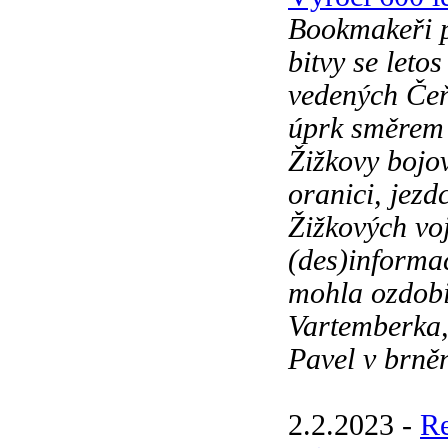
Bookmakeři p
bitvy se leto
vedených Če
úprk směrem 
Žižkovy bojo
oranici, jezd
Žižkových vo
(des)informa
mohla ozdobit
Vartemberka,
Pavel v brněn
2.2.2023 -
R