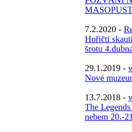
MASOPUST -
7.2.2020 -
R
Hořičtí skaut
šrotu 4.dubn
29.1.2019 -
Nové muzeu
13.7.2018 -
w
The Legends
nebem 20.-21