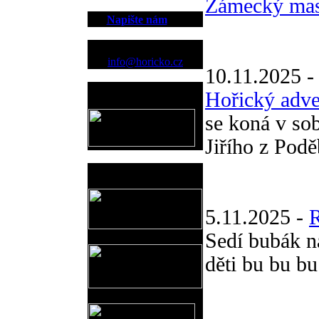
Zámecký mas
Napište nám
Kontakt
info@horicko.cz
10.11.2025 
Provozovatel
Hořický adve
www.horicko.cz
se koná v so
Jiřího z Pod
Prodejní akce
5.11.2025 -
Sedí bubák na
děti bu bu bu