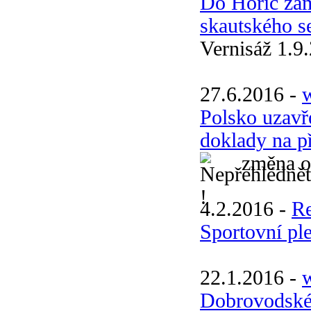
Do Hořic zam
skautského s
Vernisáž 1.9
27.6.2016 -
Polsko uzavře
doklady na p
změna o
4.2.2016 -
R
Sportovní pl
22.1.2016 -
w
Dobrovodské