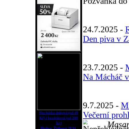
Pozvánka d
24.7.2025 -
Den piva v Z
23.7.2025 -
M
Na Mácháč v
9.7.2025 -
M
Večerní proh
Sluchátka drátová (od 49
Kč) i bezdrátová (od 299
Masar
Kč)
Hořice, Žižkova 2131.