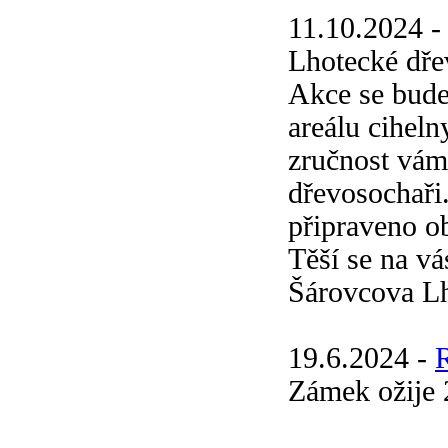
11.10.2024 
Lhotecké dře
Akce se bude
areálu cihel
zručnost vám
dřevosochaři
připraveno ob
Těší se na vá
Šárovcova Lh
19.6.2024 -
Zámek ožije 