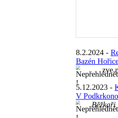
8.2.2024 -
R
Bazén Hořic
zve na 
5.12.2023 -
V Podkrkonoš
Běžkaři 