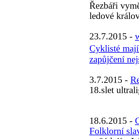
Řezbáři vyměn
ledové králov
23.7.2015 -
w
Cyklisté maj
zapůjčení ne
3.7.2015 -
R
18.slet ultral
18.6.2015 -
Folklorní sla