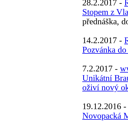
28.2.2017 -
Stopem z Vl
přednáška, d
14.2.2017 -
Pozvánka do
7.2.2017 -
ww
Unikátní Br
oživí nový o
19.12.2016 
Novopacká M