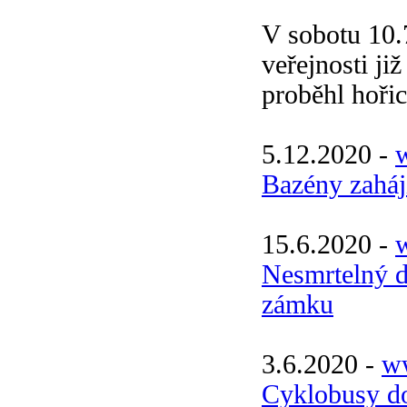
V sobotu 10.
veřejnosti ji
proběhl hoři
5.12.2020 -
w
Bazény zaháj
15.6.2020 -
w
Nesmrtelný d
zámku
3.6.2020 -
ww
Cyklobusy do