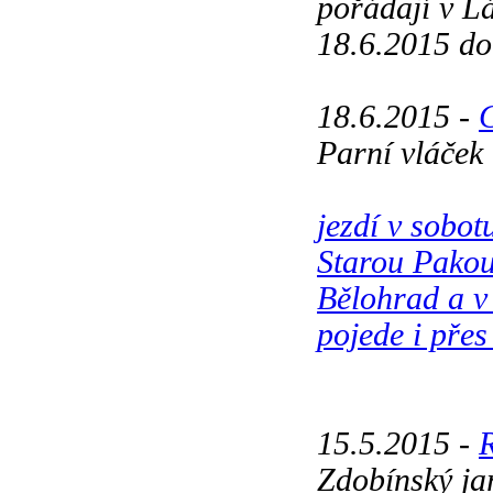
pořádají v L
18.6.2015 do
18.6.2015 -
Parní vláček
jezdí v sobo
Starou Pako
Bělohrad a v
pojede i přes
15.5.2015 -
Zdobínský j