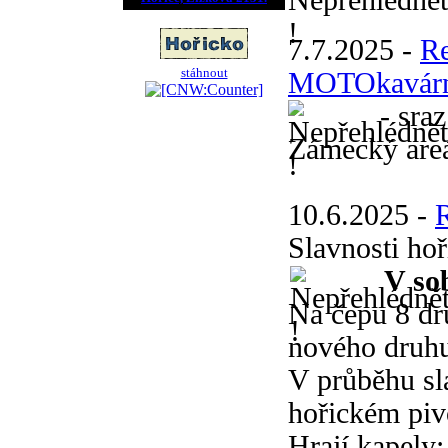
7.7.2025 -
R
stáhnout
MOTOkavár
- sraz 
Zámecký are
10.6.2025 -
Slavnosti ho
V so
Na čepu 8 dru
nového druhu
V průběhu sl
hořickém piv
Hrají kapely: