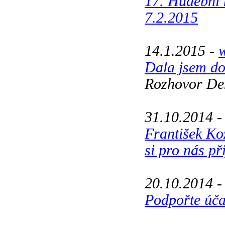
17. Hudební 
7.2.2015
14.1.2015 -
w
Dala jsem do
Rozhovor De
31.10.2014 
František Koz
si pro nás př
20.10.2014 
Podpořte účas