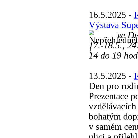
16.5.2025 -
Výstava Sup
ve Dvoř
17.-18.5., 24
14 do 19 hod
13.5.2025 -
Den pro rodi
Prezentace po
vzdělávacích 
bohatým dop
v samém cent
ulici a přile