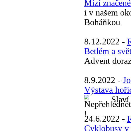
Mizí značené 
i v našem ok
Boháňkou
8.12.2022 -
Betlém a svět
Advent dorazi
8.9.2022 -
Jo
Výstava hoři
Slaví 1
24.6.2022 -
Cyklobusy v