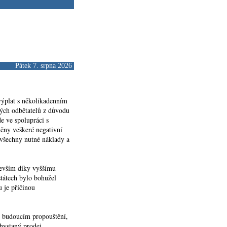
Pátek 7. srpna 2026
 výplat s několikadenním
rých odbětatelů z důvodu
e ve spolupráci s
ěny veškeré negativní
 všechny nutné náklady a
devším díky vyššímu
státech bylo bohužel
 je příčinou
o budoucím propouštění,
chystaný prodej