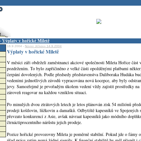
-
Výplaty v hořické Miletě
16.9.2004 -
Noviny Jičínska 14.9.2004
Výplaty v hořické Miletě
V měsíci záři obdrželi zaměstnanci akciové společnosti Mileta Hořice část
pozdržením. To bylo zapřičiněno z velké části opožděnými platbami někte
čerpání dovolených. Podle předsedy představenstva Daliboraka Hudáka bud
vedeními jednotlivých závodů vypracována nová kocepce, aby byly odstran
jevy. Samozřejmě je prvořadým úkolem vedení vždy zajistit prostředky na
zároveň reagovar na každou vzniklou situaci.
Po minulých dvou ztrátových letech je letos plánován zisk 54 miliónů pře
prodeji košilovin, lůžkovin a damašků. Odbytiště kapesníků ve Spojených 
převzato konkurencí z Asie, avšak návraat kapesníků jako módního doplňku
čtrnáctiprocentního nárůstu jejich prodeje.
Pozice hořické provozovny Mileta je poměrně stabilní. Pokud jde o fámy 
úřad práce zatím nemá žádné signály. K finanční stabilitě by měl přispět i 