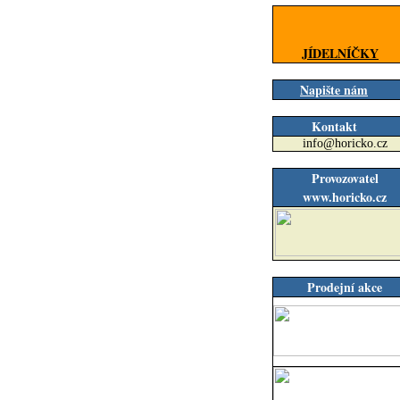
JÍDELNÍČKY
Napište nám
Kontakt
info@horicko.cz
Provozovatel
www.horicko.cz
Prodejní akce