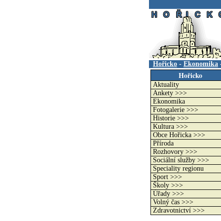
.
Hořicko
-
Ekonomika
Hořicko
Aktuality
Ankety >>>
Ekonomika
Fotogalerie >>>
Historie >>>
Kultura >>>
Obce Hořicka >>>
Příroda
Rozhovory >>>
Sociální služby >>>
Speciality regionu
Sport >>>
Školy >>>
Úřady >>>
Volný čas >>>
Zdravotnictví >>>