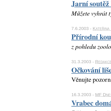
Jarní soutě
Můžete vyhrát 
7.6.2003 -
Kateřina
Přírodní kou
z pohledu zool
31.3.2003 -
Redakc
Očkování liš
Věnujte pozorno
16.3.2003 -
MF Dnes
Vrabec domá