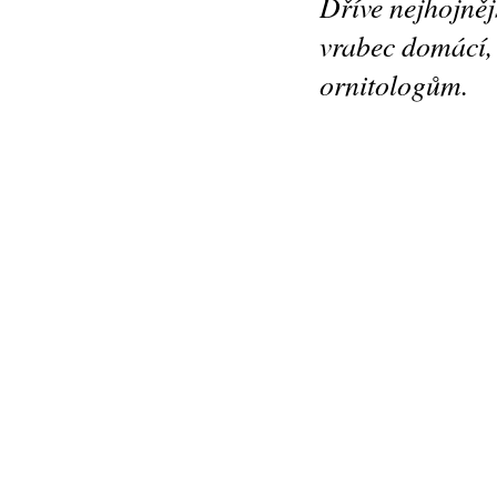
Dříve nejhojněj
vrabec domácí, 
ornitologům.