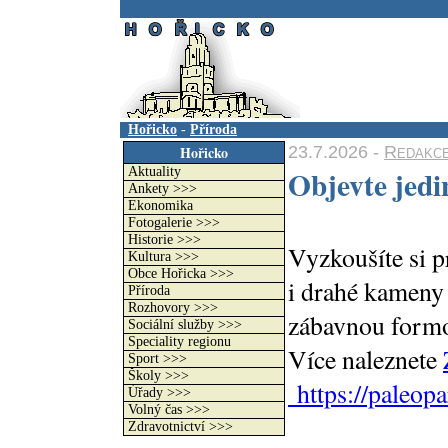
.
Hořicko
-
Příroda
23.7.2026 -
Redakc
Hořicko
Objevte jed
Aktuality
Ankety >>>
Ekonomika
Fotogalerie >>>
Historie >>>
Vyzkoušíte si p
Kultura >>>
Obce Hořicka >>>
i drahé kameny
Příroda
Rozhovory >>>
zábavnou formou
Sociální služby >>>
Speciality regionu
Více naleznete
Sport >>>
Školy >>>
https://paleopa
Úřady >>>
Volný čas >>>
Zdravotnictví >>>