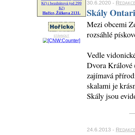
30.6.2020 -
Redakc
Kč) i bezdrátová (od 299
Kč)
Skály Ontar
Hořice, Žižkova 2131.
Mezi obcemi Zdo
rozsáhlé pískov
stáhnout
Vedle vidonick
Dvora Králové (
zajímavá příro
skalami je krás
Skály jsou evid
24.6.2013 -
Redakce