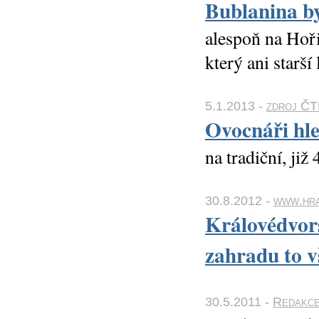
Bublanina by
alespoň na Hoři
který ani starší
5.1.2013 -
zdroj ČTK
Ovocnáři hle
na tradiční, již
30.8.2012 -
www.hra
Královédvors
zahradu to v
30.5.2011 -
Redakc