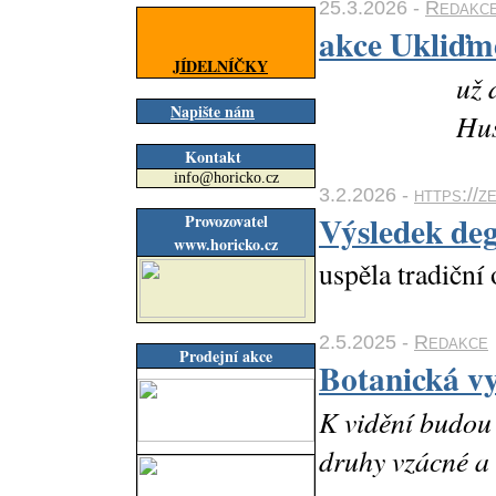
25.3.2026 -
Redakc
akce Ukliďm
JÍDELNÍČKY
už 
Napište nám
Hus
Kontakt
info@horicko.cz
3.2.2026 -
https://z
Výsledek deg
Provozovatel
www.horicko.cz
uspěla tradiční
2.5.2025 -
Redakce
Prodejní akce
Botanická v
K vidění budou 
druhy vzácné a 