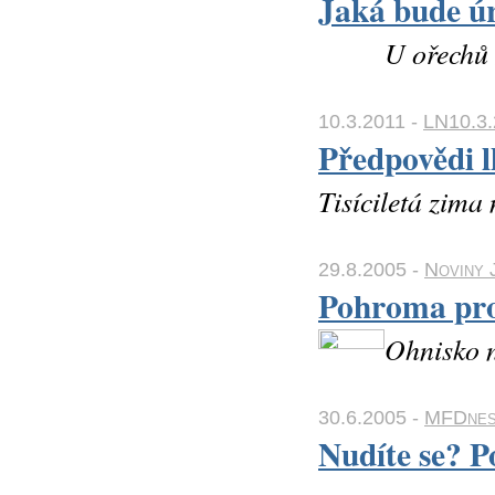
Jaká bude úr
U ořechů 
10.3.2011 -
LN10.3.
Předpovědi l
Tisíciletá zima 
29.8.2005 -
Noviny 
Pohroma pro
Ohnisko n
30.6.2005 -
MFDnes
Nudíte se? P