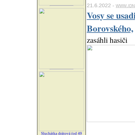
21.6.2022 -
www.idn
Vosy se usad
Borovského,
zasáhli hasiči
Sluchátka drátová (od 49