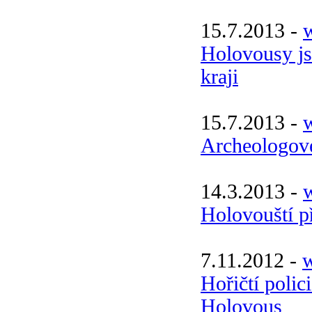
15.7.2013 -
Holovousy js
kraji
15.7.2013 -
Archeologov
14.3.2013 -
w
Holovouští př
7.11.2012 -
w
Hořičtí polici
Holovous