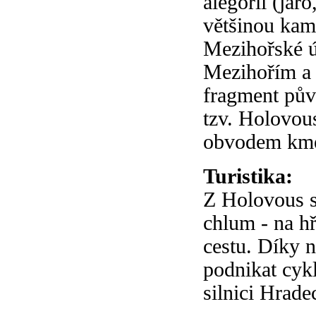
alegorií (jaro
většinou kam
Mezihořské ú
Mezihořím a 
fragment půvo
tzv. Holovou
obvodem kmen
Turistika:
Z Holovous s
chlum - na h
cestu. Díky n
podnikat cyk
silnici Hrade