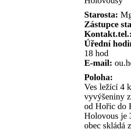
Holovousy
Starosta:
Mgr
Zástupce sta
Kontakt.tel.
Úřední hodi
18 hod
E-mail:
ou.h
Poloha:
Ves ležící 4
vyvýšeniny z
od Hořic do
Holovous je 
obec skládá z