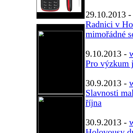
29.10.2013 
Radnici v Ho
Reklama
mimořádné s
9.10.2013 -
Pro výzkum 
30.9.2013 -
Slavnosti ma
října
30.9.2013 -
w
Holovousy dr