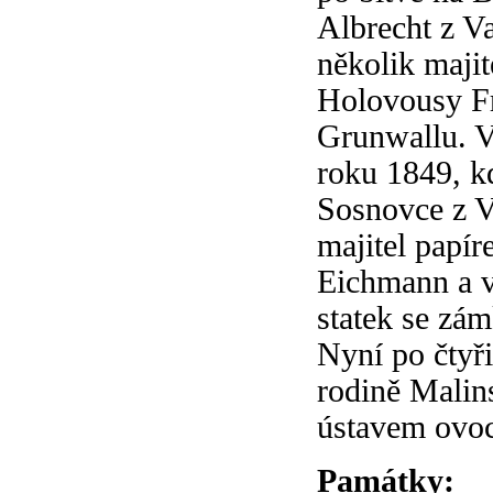
Albrecht z Va
několik majit
Holovousy Fr
Grunwallu. V
roku 1849, k
Sosnovce z V
majitel papí
Eichmann a v
statek se zá
Nyní po čtyři
rodině Malin
ústavem ovo
Památky: