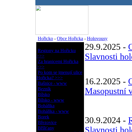
.
Hořicko
-
Obce Hořicka
-
Holovousy
29.9.2025 -
Obce Hořicka
Regiony na Hořicku
Slavnosti ho
>>>
Za hranicemi Hořicka
>>>
Po kom se jmenují ulice
Hořicka? >>>
16.2.2025 -
Bašnice - www
Bezník
Masopustní v
Bílsko
Bílsko - www
Boháňka
Boháňka - www
Borek
30.9.2024 -
Březovice
Slavnosti ho
Bříšťany