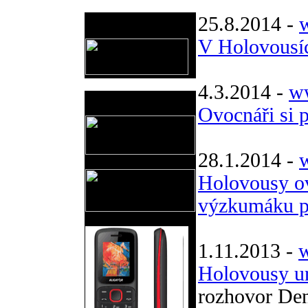
Provozovatel
25.8.2014 -
www.horicko.cz
V Holovousíc
4.3.2014 -
ww
Prodejní akce
Ovocnáři si 
28.1.2014 -
w
Holovousy ov
výzkumáku p
1.11.2013 -
w
Holovousy ur
rozhovor De