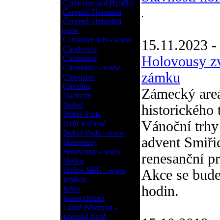
Cerekvice nad Bystřicí
Červená Třemešná
Červená Třemešná
www
Cerekvice n.B.- www
15.11.2023 
Chodovice
Holovousy zv
Chomutice
Chomutice - www
zámku
Chroustov
Chvalina
Zámecký are
Dachovy
Dobeš
historického
Dobrá Voda
Vánoční trhy
Dvůr Králové
Dobrá Voda - www
advent Smiři
Holovousy
Holovousy - www
renesanční p
Hořice
Hořice MěÚ - www
Akce se bude
Jeníkov
hodin.
Jeřice
Konecchlumí
Lázně Bělohrad -
Anenské lázně