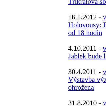
Tříkrálová sb
16.1.2012 -
w
Holovousy: B
od 18 hodin
4.10.2011 -
w
Jablek bude 
30.4.2011 -
w
Výstavba vý
ohrožena
31.8.2010 -
w