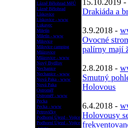
15.10.2019 
Lázně Bělohrad MěÚ
Lázně Bělohrad
Drakiáda a b
Lískovice
Lískovice - www
Lukavec
3.9.2018 -
ww
Miletín
Miletín - www
Ovocné strom
Milovice
Milovice camping
palírny mají 
Mlázovice
Mlázovice - www
Nový Bydžov
2.8.2018 -
ww
Nechanice
Nechanice - www
Smutný pohle
Nová Paka - www
Nová Paka
Holovous
Ostroměř
Ostroměř - www
Pecka
6.4.2018 -
ww
Pecka - www
Petrovičky
Holovousy se 
Podhorní Újezd - Vojice
frekventované
Podhorní Újezd - Vojice
- www