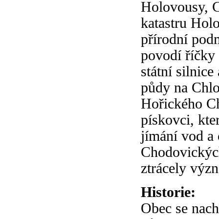
Holovousy, 
katastru Hol
přírodní pod
povodí říčky
státní silnic
půdy na Chl
Hořického C
pískovci, kt
jímání vod a 
Chodovických
ztrácely výz
Historie:
Obec se nach