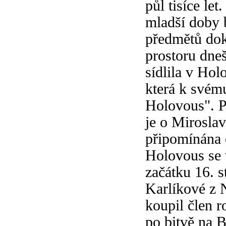
půl tisíce let
mladší doby 
předmětů dok
prostoru dne
sídlila v Hol
která k svém
Holovous". P
je o Mirosla
připomínána 
Holovous se v
začátku 16. st
Karlíkové z N
koupil člen r
po bitvě na B