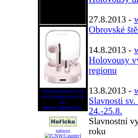
27.8.2013 -
w
Obrovské ště
14.8.2013 -
Holovousy vy
regionu
13.8.2013 -
Sluchátka drátová (od 49
Kč) i bezdrátová (od 299
Slavnosti sv
Kč)
Hořice, Žižkova 2131.
24.-25.8.
Slavnostní v
roku
stáhnout