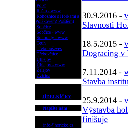
Polšť
Rašín - www
30.9.2016 -
w
Rohoznice s Horkami a
Polákovem( Polštěm)
Slavnosti Ho
Sobčice
Sobčice - www
Sukorady - www
18.5.2015 -
w
Tetín
Třebnouševes
Dogracing v 
Třebovětice
Úhlejov
Úhlejov - www
7.11.2014 -
w
Želejov
Zvičina
Stavba instit
JÍDELNÍČKY
25.9.2014 -
Výstavba ho
Napište nám
finišuje
Kontakt
info@horicko.cz