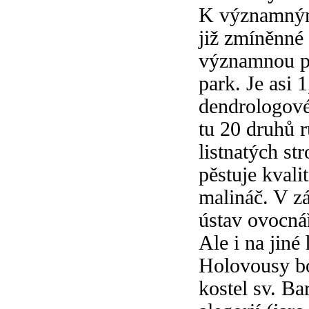
K významným
již zmíněnné 
významnou p
park. Je asi 1
dendrologové 
tu 20 druhů 
listnatých st
pěstuje kvali
malináč. V 
ústav ovocná
Ale i na jiné
Holovousy bo
kostel sv. B