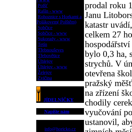
prodal roku 1
Polšť
Rašín - www
Janu Litobor
Rohoznice s Horkami a
Polákovem( Polštěm)
katastr uvádí
Sobčice
celkem 27 ho
Sobčice - www
Sukorady - www
hospodářství 
Tetín
Třebnouševes
bylo 0,3 ha,
Třebovětice
Úhlejov
strychů. V ú
Úhlejov - www
otevřena škol
Želejov
Zvičina
pražský měšť
na zřízení šk
JÍDELNÍČKY
chodily cere
vyučování po
Napište nám
ustanovil, a
Kontakt
info@horicko.cz
zimních měsíc