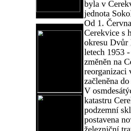
byla v Cerek
jednota Soko
Od 1. Června
Reklama
Cerekvice s 
okresu Dvůr
letech 1953 
změněn na Ce
reorganizaci
začleněna do 
V osmdesátýc
katastru Cere
podzemní skl
postavena no
železniční t