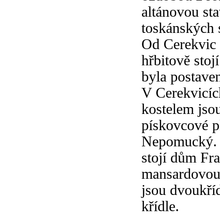
altánovou st
toskánských 
Od Cerekvic
hřbitově stoj
byla postave
V Cerekvicíc
kostelem jsou
pískovcové pl
Nepomucký. 
stojí dům Fr
mansardovou 
jsou dvoukříd
křídle.