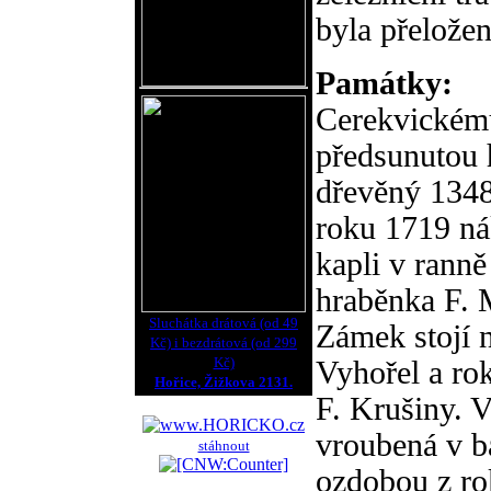
byla přeložen
Památky:
Cerekvickému
předsunutou 
dřevěný 1348
roku 1719 n
kapli v ranně
hraběnka F. M
Sluchátka drátová (od 49
Zámek stojí na
Kč) i bezdrátová (od 299
Kč)
Vyhořel a ro
Hořice, Žižkova 2131.
F. Krušiny. 
vroubená v b
stáhnout
ozdobou z ro