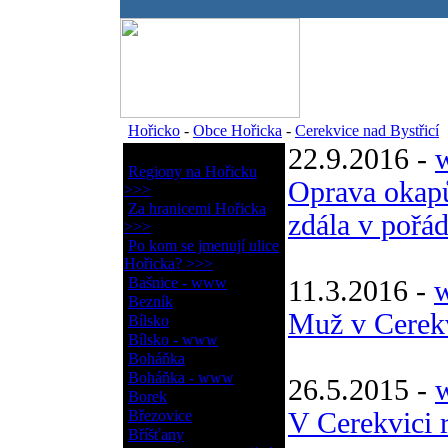
.
Hořicko
-
Obce Hořicka
-
Cerekvice nad Bystřicí
22.9.2016 -
w
Obce Hořicka
Regiony na Hořicku
Oprava okap
>>>
Za hranicemi Hořicka
zdála v pořá
>>>
Po kom se jmenují ulice
Hořicka? >>>
Bašnice - www
11.3.2016 -
w
Bezník
Muž v Cerekv
Bílsko
Bílsko - www
Boháňka
Boháňka - www
26.5.2015 -
Borek
Březovice
V Cerekvici r
Bříšťany