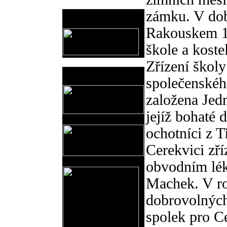
zámku. V do
Provozovatel
www.horicko.cz
Rakouskem 18
škole a kostel
Zřízení školy
Prodejní akce
společenskéh
založena Jed
jejíž bohaté d
ochotníci z T
Cerekvici zř
obvodním lék
Machek. V ro
dobrovolných 
spolek pro C