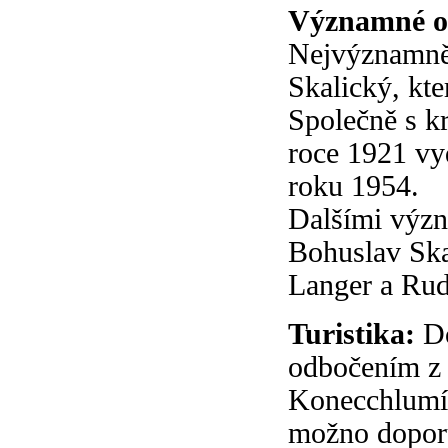
Významné os
Nejvýznamněj
Skalický, kte
Společně s k
roce 1921 vy
roku 1954.
Dalšími výz
Bohuslav Ska
Langer a Rud
Turistika:
D
odbočením z 
Konecchlumí 
možno doporu