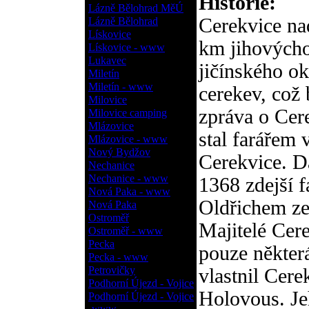
Historie:
Lázně Bělohrad MěÚ
Cerekvice nad
Lázně Bělohrad
Lískovice
km jihovýcho
Lískovice - www
Lukavec
jičínského o
Miletín
Miletín - www
cerekev, což 
Milovice
zpráva o Cere
Milovice camping
Mlázovice
stal farářem 
Mlázovice - www
Nový Bydžov
Cerekvice. D
Nechanice
Nechanice - www
1368 zdejší f
Nová Paka - www
Oldřichem ze
Nová Paka
Ostroměř
Majitelé Cere
Ostroměř - www
Pecka
pouze někter
Pecka - www
Petrovičky
vlastnil Cer
Podhorní Újezd - Vojice
Holovous. Je
Podhorní Újezd - Vojice
- www