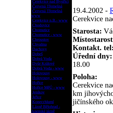
Cerekvice nad Bystřicí
Červená Třemešná
19.4.2002 -
Červená Třemešná
www
Cerekvice na
Cerekvice n.B.- www
Chodovice
Starosta:
Vá
Chomutice
Chomutice - www
Místostarost
Chroustov
Chvalina
Kontakt. tel
Dachovy
Dobeš
Úřední dny:
Dobrá Voda
18.00
Dvůr Králové
Dobrá Voda - www
Holovousy
Poloha:
Holovousy - www
Hořice
Cerekvice nad
Hořice MěÚ - www
km jihovýcho
Jeníkov
Jeřice
jičínského ok
Konecchlumí
Lázně Bělohrad -
Anenské lázně