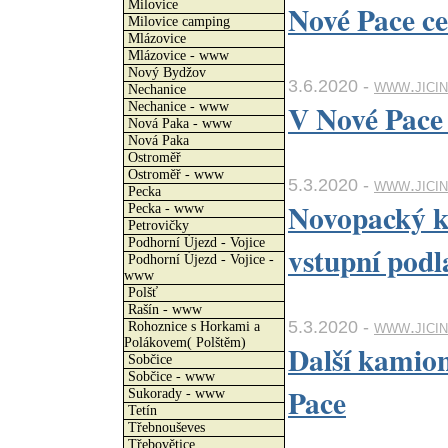
Milovice
Nové Pace ce
Milovice camping
Mlázovice
Mlázovice - www
Nový Bydžov
3.6.2020 -
www.jici
Nechanice
V Nové Pace 
Nechanice - www
Nová Paka - www
Nová Paka
Ostroměř
Ostroměř - www
5.3.2020 -
www.jici
Pecka
Novopacký kl
Pecka - www
Petrovičky
Podhorní Újezd - Vojice
vstupní podl
Podhorní Újezd - Vojice -
www
Polšť
Rašín - www
5.3.2020 -
www.jicin
Rohoznice s Horkami a
Polákovem( Polštěm)
Další kamion
Sobčice
Sobčice - www
Pace
Sukorady - www
Tetín
Třebnouševes
Třebovětice