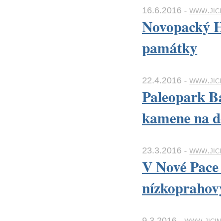
16.6.2016 -
www.jici
Novopacký H
památky
22.4.2016 -
www.jici
Paleopark Ba
kamene na d
23.3.2016 -
www.jici
V Nové Pace 
nízkoprahov
9.3.2016 -
www.jicin