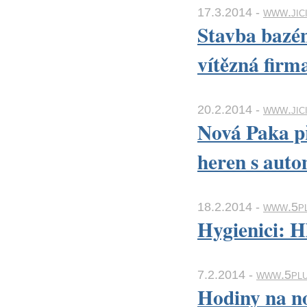
17.3.2014 -
www.jic
Stavba bazén
vítězná firm
20.2.2014 -
www.jici
Nová Paka př
heren s aut
18.2.2014 -
www.5pl
Hygienici: H
7.2.2014 -
www.5plu
Hodiny na no