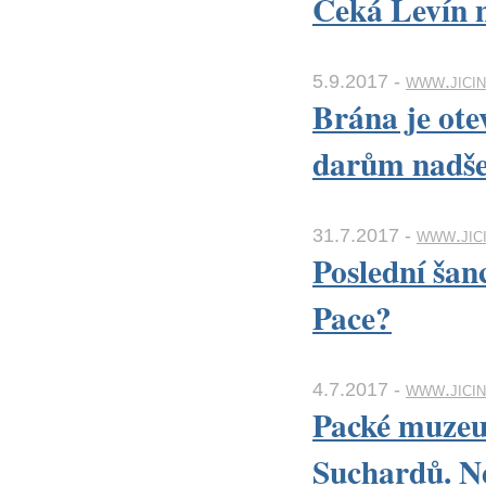
Čeká Levín n
5.9.2017 -
www.jicin
Brána je ote
darům nadše
31.7.2017 -
www.jici
Poslední šan
Pace?
4.7.2017 -
www.jici
Packé muzeu
Suchardů. Ne