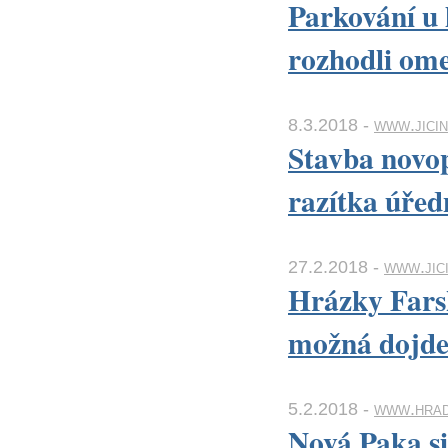
Parkování u 
rozhodli ome
8.3.2018 -
www.jicin
Stavba novo
razítka úřed
27.2.2018 -
www.jic
Hrázky Fars
možná dojde 
5.2.2018 -
www.hrad
Nová Paka si