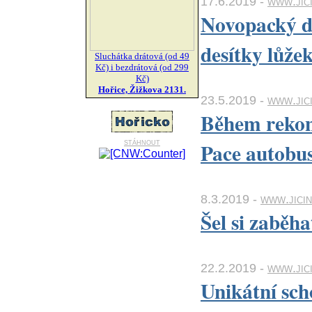
17.6.2019 -
www.jic
Novopacký do
desítky lůže
Sluchátka drátová (od 49
Kč) i bezdrátová (od 299
Kč)
Hořice, Žižkova 2131.
23.5.2019 -
www.jic
Během rekon
stáhnout
Pace autobus
8.3.2019 -
www.jicin
Šel si zaběh
22.2.2019 -
www.jici
Unikátní sch