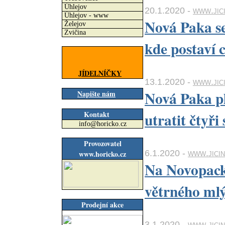
Úhlejov
20.1.2020 -
www.jic
Úhlejov - www
Nová Paka se
Želejov
Zvičina
kde postaví 
JÍDELNÍČKY
13.1.2020 -
www.jic
Nová Paka pl
Napište nám
Kontakt
utratit čtyři
info@horicko.cz
Provozovatel
6.1.2020 -
www.jici
www.horicko.cz
Na Novopack
větrného ml
Prodejní akce
3.1.2020 -
www.jici