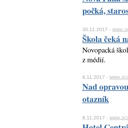
počká, staros
30.11.2017 -
www.ji
Škola čeká n
Novopacká škola
z médií.
8.11.2017 -
www.jic
Nad opravou 
otazník
8.11.2017 -
www.jici
Hotel Centrá