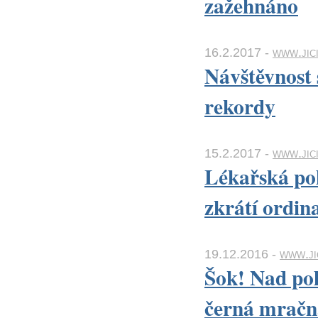
zažehnáno
16.2.2017 -
www.jic
Návštěvnost 
rekordy
15.2.2017 -
www.jic
Lékařská po
zkrátí ordin
19.12.2016 -
www.ji
Šok! Nad poh
černá mračn