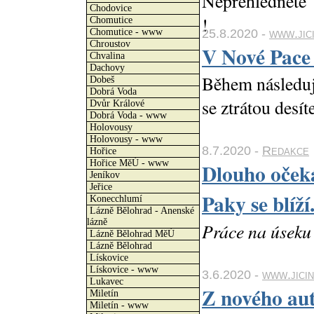
Chodovice
Chomutice
25.8.2020 -
www.jici
Chomutice - www
Chroustov
V Nové Pace s
Chvalina
Dachovy
Během následuj
Dobeš
Dobrá Voda
se ztrátou desí
Dvůr Králové
Dobrá Voda - www
Holovousy
Holovousy - www
8.7.2020 -
Redakce
Hořice
Hořice MěÚ - www
Dlouho oček
Jeníkov
Jeřice
Paky se blíží
Konecchlumí
Lázně Bělohrad - Anenské
lázně
Práce na úseku 
Lázně Bělohrad MěÚ
Lázně Bělohrad
Lískovice
Lískovice - www
3.6.2020 -
www.jici
Lukavec
Z nového aut
Miletín
Miletín - www