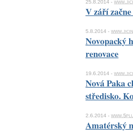
25.8.2014 -
www.jic
V září začne
5.8.2014 -
www.jicin
Novopacký h
renovace
19.6.2014 -
www.jic
Nová Paka ch
středisko. K
2.6.2014 -
www.5plu
Amatérský m