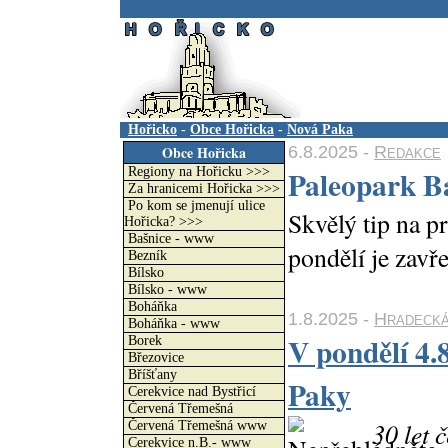
.
Hořicko
-
Obce Hořicka
-
Nová Paka
6.8.2025 -
Redakce
Obce Hořicka
Paleopark B
Regiony na Hořicku >>>
Za hranicemi Hořicka >>>
Po kom se jmenují ulice
Skvělý tip na p
Hořicka? >>>
Bašnice - www
pondělí je zavř
Bezník
Bílsko
Bílsko - www
Boháňka
1.8.2025 -
Hradecká
Boháňka - www
V pondělí 4.
Borek
Březovice
Bříšťany
Paky
Cerekvice nad Bystřicí
Červená Třemešná
30 let 
Červená Třemešná www
Cerekvice n.B.- www