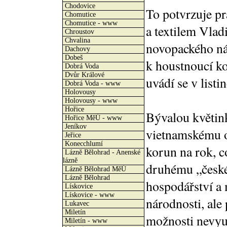
Chodovice
To potvrzuje pr
Chomutice
Chomutice - www
a textilem Vla
Chroustov
Chvalina
novopackého ná
Dachovy
Dobeš
k houstnoucí k
Dobrá Voda
Dvůr Králové
uvádí se v list
Dobrá Voda - www
Holovousy
Holovousy - www
Hořice
Bývalou květin
Hořice MěÚ - www
Jeníkov
vietnamskému o
Jeřice
Konecchlumí
korun na rok, c
Lázně Bělohrad - Anenské
lázně
druhému „české
Lázně Bělohrad MěÚ
Lázně Bělohrad
hospodářství a
Lískovice
Lískovice - www
národnosti, ale
Lukavec
Miletín
možnosti nevyu
Miletín - www