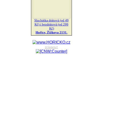
Sluchátka drátová (od 49
Kč) i bezdrátová (od 299
Kč)
Hořice, Žižkova 2131.
stáhnout