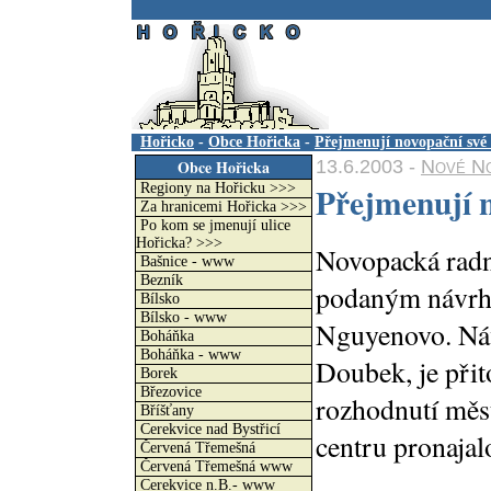
.
Hořicko
-
Obce Hořicka
-
Přejmenují novopační své
13.6.2003 -
Nové No
Obce Hořicka
Přejmenují n
Regiony na Hořicku >>>
Za hranicemi Hořicka >>>
Po kom se jmenují ulice
Hořicka? >>>
Novopacká radni
Bašnice - www
Bezník
podaným návrh
Bílsko
Bílsko - www
Nguyenovo. Náv
Boháňka
Boháňka - www
Doubek, je přit
Borek
Březovice
rozhodnutí měst
Bříšťany
Cerekvice nad Bystřicí
centru pronajal
Červená Třemešná
Červená Třemešná www
Cerekvice n.B.- www