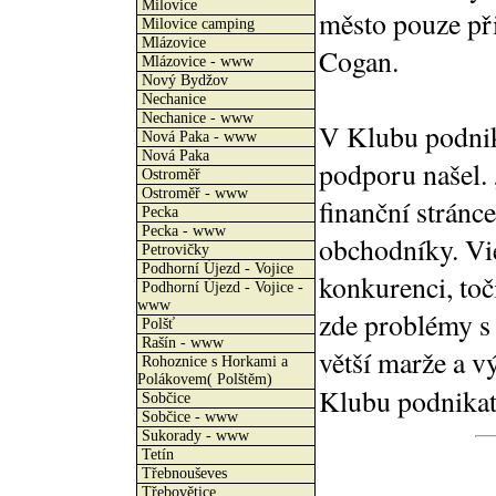
Milovice
město pouze při
Milovice camping
Mlázovice
Cogan.
Mlázovice - www
Nový Bydžov
Nechanice
Nechanice - www
V Klubu podnik
Nová Paka - www
Nová Paka
podporu našel.
Ostroměř
Ostroměř - www
finanční stránc
Pecka
Pecka - www
obchodníky. Vie
Petrovičky
Podhorní Újezd - Vojice
konkurenci, toč
Podhorní Újezd - Vojice -
www
zde problémy s
Polšť
Rašín - www
větší marže a v
Rohoznice s Horkami a
Polákovem( Polštěm)
Klubu podnika
Sobčice
Sobčice - www
Sukorady - www
Tetín
Třebnouševes
Třebovětice