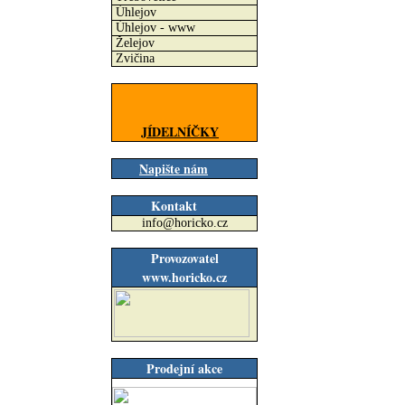
Úhlejov
Úhlejov - www
Želejov
Zvičina
JÍDELNÍČKY
Napište nám
Kontakt
info@horicko.cz
Provozovatel
www.horicko.cz
Prodejní akce