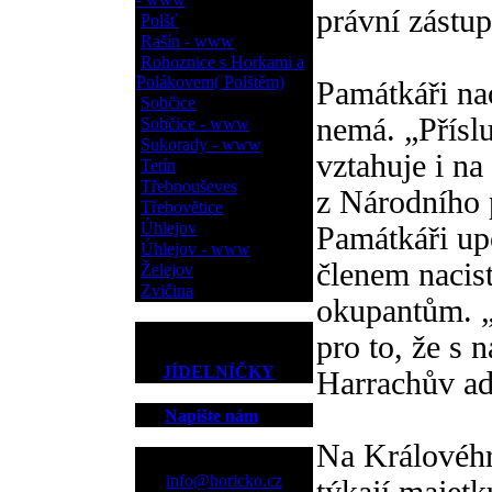
právní zástu
Polšť
Rašín - www
Rohoznice s Horkami a
Polákovem( Polštěm)
Památkáři na
Sobčice
nemá. „Příslu
Sobčice - www
Sukorady - www
vztahuje i na 
Tetín
Třebnouševes
z Národního 
Třebovětice
Úhlejov
Památkáři up
Úhlejov - www
členem nacis
Želejov
Zvičina
okupantům. 
pro to, že s 
JÍDELNÍČKY
Harrachův ad
Napište nám
Na Královéh
Kontakt
info@horicko.cz