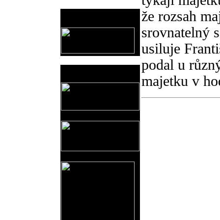
týkají majetk
že rozsah maj
Provozovatel
www.horicko.cz
srovnatelný 
usiluje Fran
podal u různ
Prodejní akce
majetku v ho