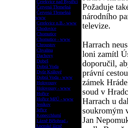
Cerekvice nad Bystřicí
Požaduje také
Červená Třemešná
Červená Třemešná
národního pa
www
Cerekvice n.B.- www
televize.
Chodovice
Chomutice
Chomutice - www
Harrach neusp
Chroustov
Chvalina
loni zamítl Ú
Dachovy
Dobeš
doporučil, a
Dobrá Voda
právní cesto
Dvůr Králové
Dobrá Voda - www
zámek Hrádek
Holovousy
Holovousy - www
soud v Hradc
Hořice
Hořice MěÚ - www
Harrach u da
Jeníkov
soukromým v
Jeřice
Konecchlumí
Jan Nepomuk 
Lázně Bělohrad -
Anenské lázně