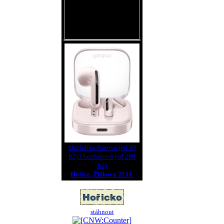
Sluchátka drátová (od 49
Kč) i bezdrátová (od 299
Kč)
Hořice, Žižkova 2131.
stáhnout