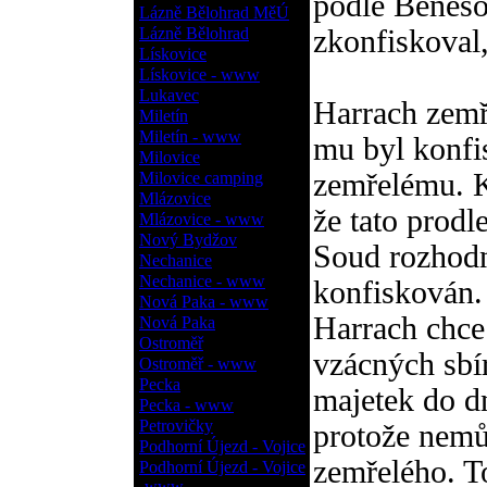
podle Benešo
Lázně Bělohrad MěÚ
Lázně Bělohrad
zkonfiskoval,
Lískovice
Lískovice - www
Lukavec
Harrach zemř
Miletín
Miletín - www
mu byl konfi
Milovice
zemřelému. Ka
Milovice camping
Mlázovice
že tato prodl
Mlázovice - www
Nový Bydžov
Soud rozhodn
Nechanice
Nechanice - www
konfiskován. 
Nová Paka - www
Harrach chce
Nová Paka
Ostroměř
vzácných sbír
Ostroměř - www
Pecka
majetek do d
Pecka - www
Petrovičky
protože nemů
Podhorní Újezd - Vojice
zemřelého. To
Podhorní Újezd - Vojice
- www