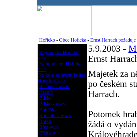
.
Hořicko
-
Obce Hořicka
-
Ernst Harrach požaduje
5.9.2003 -
M
Obce Hořicka
Regiony na Hořicku
Ernst Harrac
>>>
Za hranicemi Hořicka
>>>
Majetek za n
Po kom se jmenují ulice
Hořicka? >>>
po českém stá
Bašnice - www
Harrach.
Bezník
Bílsko
Bílsko - www
Boháňka
Potomek hrab
Boháňka - www
Borek
žádá o vydán
Březovice
Královéhrade
Bříšťany