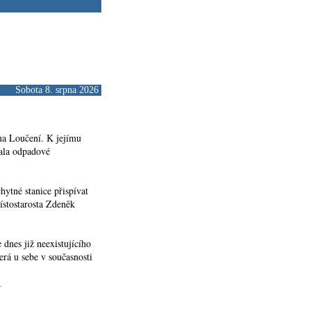
Sobota 8. srpna 2026
na Loučení. K jejímu
zala odpadové
ytné stanice přispívat
místostarosta Zdeněk
 dnes již neexistujícího
erá u sebe v současnosti