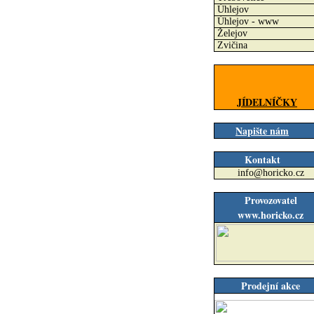
Úhlejov
Úhlejov - www
Želejov
Zvičina
JÍDELNÍČKY
Napište nám
Kontakt
info@horicko.cz
Provozovatel
www.horicko.cz
Prodejní akce