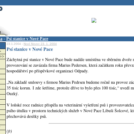
ka
-
Psí stanice v Nové Pace
23.1.2004 -
Nové Noviny 23. 1. 2004
Psí stanice v Nové Pace
>
>>>
Záchytná psí stanice v Nové Pace bude nadále umístěna ve sběrném dvoře 
provozování se zavázala firma Marius Pedersen, která začátkem roku přev
hospodářství po příspěvkové organizaci Odpady.
„Na základě smlouvy s firmou Marius Pedrsen budeme ročně na provoz zách
35 tisíc korun. I zde šetříme, protože dříve to bylo přes 100 tisíc,“ uvedl 
Ouzký.
V loňské roce radnice přispěla na veterinární vyšetření psů i provozovatelce
psího útulku v prostoru technických služeb v Nové Pace Libuši Šolcové, kt
přechovává desítky psů.
w
(ft)