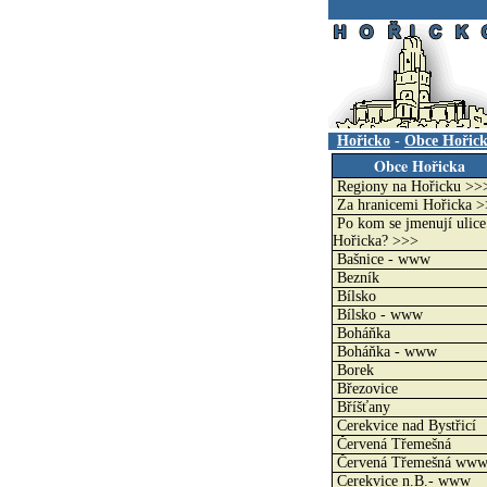
.
Hořicko
-
Obce Hořic
Obce Hořicka
Regiony na Hořicku >>
Za hranicemi Hořicka 
Po kom se jmenují ulice
Hořicka? >>>
Bašnice - www
Bezník
Bílsko
Bílsko - www
Boháňka
Boháňka - www
Borek
Březovice
Bříšťany
Cerekvice nad Bystřicí
Červená Třemešná
Červená Třemešná ww
Cerekvice n.B.- www