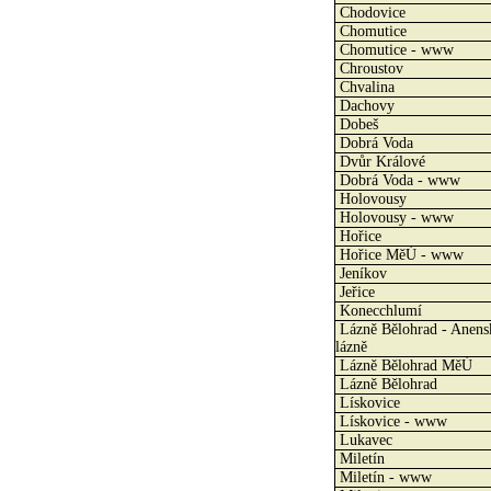
Chodovice
Chomutice
Chomutice - www
Chroustov
Chvalina
Dachovy
Dobeš
Dobrá Voda
Dvůr Králové
Dobrá Voda - www
Holovousy
Holovousy - www
Hořice
Hořice MěÚ - www
Jeníkov
Jeřice
Konecchlumí
Lázně Bělohrad - Anens
lázně
Lázně Bělohrad MěÚ
Lázně Bělohrad
Lískovice
Lískovice - www
Lukavec
Miletín
Miletín - www