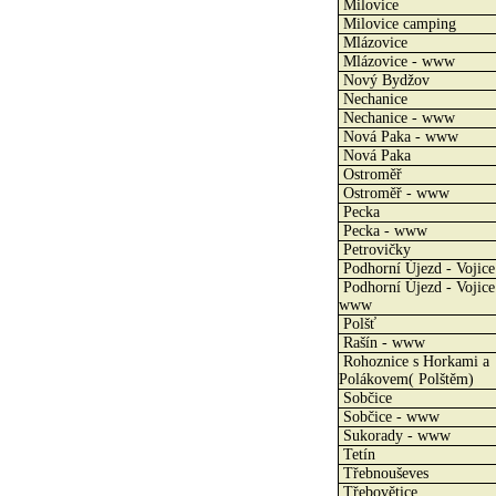
Milovice
Milovice camping
Mlázovice
Mlázovice - www
Nový Bydžov
Nechanice
Nechanice - www
Nová Paka - www
Nová Paka
Ostroměř
Ostroměř - www
Pecka
Pecka - www
Petrovičky
Podhorní Újezd - Vojice
Podhorní Újezd - Vojice
www
Polšť
Rašín - www
Rohoznice s Horkami a
Polákovem( Polštěm)
Sobčice
Sobčice - www
Sukorady - www
Tetín
Třebnouševes
Třebovětice