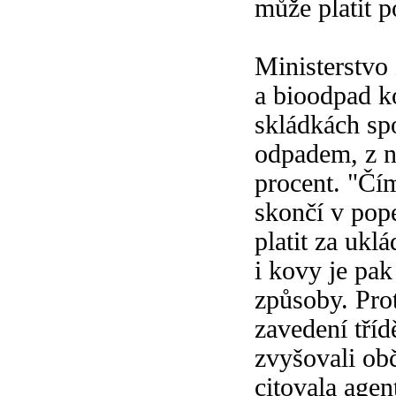
může platit p
Ministerstvo 
a bioodpad k
skládkách s
odpadem, z ně
procent. "Čí
skončí v pop
platit za uk
i kovy je pa
způsoby. Pro
zavedení tříd
zvyšovali ob
citovala age