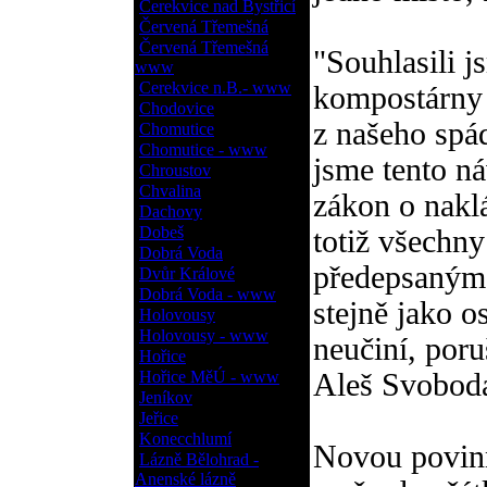
Cerekvice nad Bystřicí
Červená Třemešná
Červená Třemešná
"Souhlasili j
www
Cerekvice n.B.- www
kompostárny 
Chodovice
z našeho spá
Chomutice
Chomutice - www
jsme tento ná
Chroustov
Chvalina
zákon o nakl
Dachovy
Dobeš
totiž všechn
Dobrá Voda
předepsaným 
Dvůr Králové
Dobrá Voda - www
stejně jako o
Holovousy
Holovousy - www
neučiní, poru
Hořice
Hořice MěÚ - www
Aleš Svobod
Jeníkov
Jeřice
Konecchlumí
Novou povinn
Lázně Bělohrad -
Anenské lázně