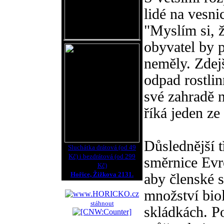
lidé na vesni
"Myslím si, 
obyvatel by p
neměly. Zdej
odpad rostli
své zahradě n
říká jeden ze
Důslednější t
Sluchátka drátová (od 49
Kč) i bezdrátová (od 299
směrnice Evr
Kč)
Hořice, Žižkova 2131.
aby členské s
množství bio
stáhnout
skládkách. P