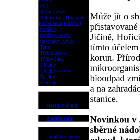
Polšť
Rašín - www
Může jít o s
Rohoznice s Horkami a
Polákovem( Polštěm)
přistavované
Sobčice
Jičíně, Hoři
Sobčice - www
Sukorady - www
tímto účelem
Tetín
Třebnouševes
korun. Příro
Třebovětice
Úhlejov
mikroorganism
Úhlejov - www
bioodpad změ
Želejov
Zvičina
a na zahradá
stanice.
JÍDELNÍČKY
Novinkou v J
Napište nám
sběrné nádob
Kontakt
info@horicko.cz