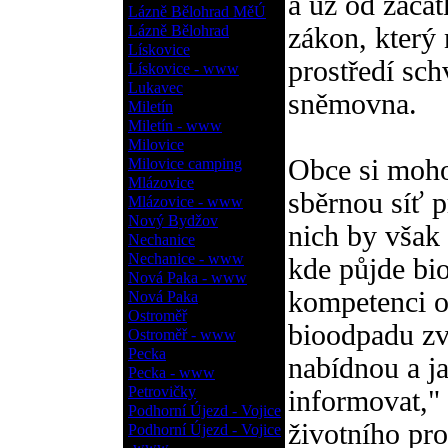
a už od začát
Lázně Bělohrad MěÚ
Lázně Bělohrad
zákon, který 
Lískovice
prostředí sch
Lískovice - www
Lukavec
sněmovna.
Miletín
Miletín - www
Milovice
Obce si moho
Milovice camping
Mlázovice
sběrnou síť p
Mlázovice - www
Nový Bydžov
nich by však
Nechanice
Nechanice - www
kde půjde bio
Nová Paka - www
kompetenci ob
Nová Paka
Ostroměř
bioodpadu zv
Ostroměř - www
Pecka
nabídnou a j
Pecka - www
Petrovičky
informovat,"
Podhorní Újezd - Vojice
životního pro
Podhorní Újezd - Vojice
- www