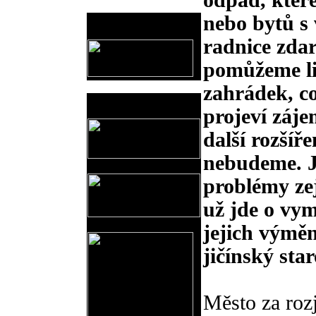
odpad, kter
nebo bytů s 
Provozovatel
www.horicko.cz
radnice zdar
pomůžeme li
zahrádek, co
Prodejní akce
projeví záje
další rozšíř
nebudeme. Je
problémy ze
už jde o vy
jejich výměn
jičínský star
Město za roz