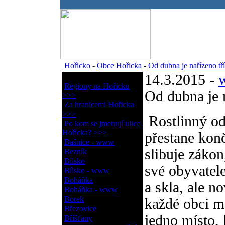
.
Hořicko
-
Obce Hořicka
-
Od dubna je nařízeno tř
14.3.2015 -
Obce Hořicka
Regiony na Hořicku
Od dubna je n
>>>
Za hranicemi Hořicka
>>>
Rostlinný od
Po kom se jmenují ulice
Hořicka? >>>
přestane konč
Bašnice - www
slibuje zákon
Bezník
Bílsko
své obyvatele
Bílsko - www
Boháňka
a skla, ale n
Boháňka - www
Borek
každé obci m
Březovice
jedno místo, 
Bříšťany