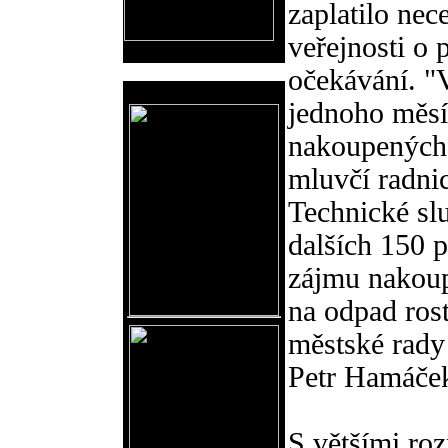
zaplatilo ne
veřejnosti o 
očekávání. "
Reklama
jednoho měsí
nakoupených 
mluvčí radni
Technické sl
dalších 150 p
zájmu nakoup
na odpad ros
městské rady
Petr Hamáče
S většími ro