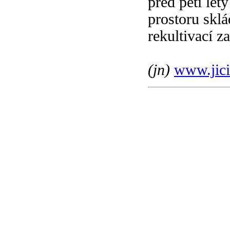
před pěti let
prostoru sklá
rekultivací z
(jn)
www.jici