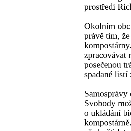
prostředí Ri
Okolním obcí
právě tím, že
kompostárny.
zpracovávat r
posečenou tr
spadané listí
Samosprávy o
Svobody mož
o ukládání b
kompostárně.