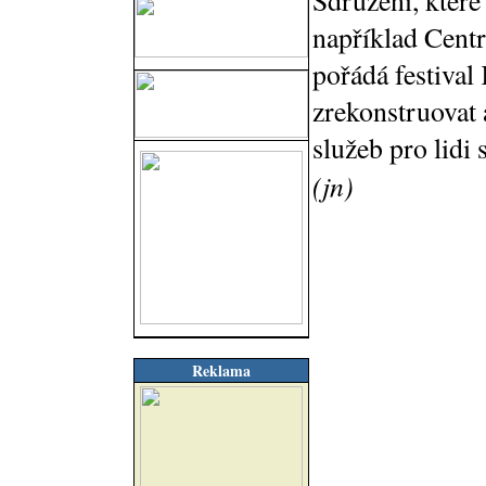
Sdružení, které
například Cent
pořádá festival 
zrekonstruovat
služeb pro lidi
(jn)
Reklama