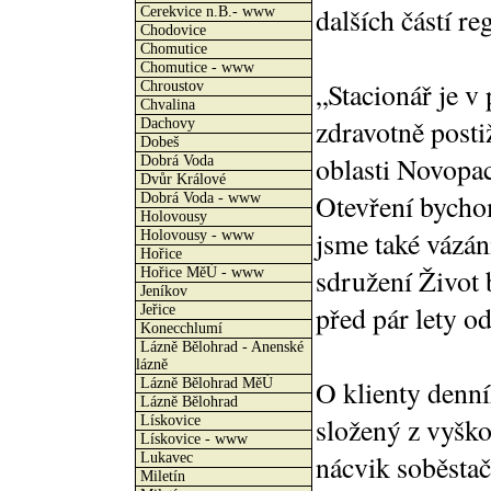
dalších částí re
Cerekvice n.B.- www
Chodovice
Chomutice
Chomutice - www
„Stacionář je v 
Chroustov
Chvalina
zdravotně posti
Dachovy
Dobeš
oblasti Novopac
Dobrá Voda
Dvůr Králové
Otevření bychom
Dobrá Voda - www
Holovousy
jsme také vázáni
Holovousy - www
Hořice
sdružení Život b
Hořice MěÚ - www
Jeníkov
před pár lety o
Jeřice
Konecchlumí
Lázně Bělohrad - Anenské
lázně
O klienty denní
Lázně Bělohrad MěÚ
Lázně Bělohrad
složený z vyšk
Lískovice
Lískovice - www
nácvik soběstač
Lukavec
Miletín