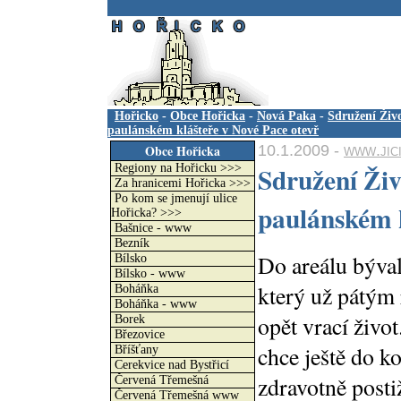
.
Hořicko
-
Obce Hořicka
-
Nová Paka
-
Sdružení Živo
paulánském klášteře v Nové Pace otevř
10.1.2009 -
www.jic
Obce Hořicka
Sdružení Živ
Regiony na Hořicku >>>
Za hranicemi Hořicka >>>
Po kom se jmenují ulice
paulánském k
Hořicka? >>>
Bašnice - www
Bezník
Do areálu býval
Bílsko
Bílsko - www
který už pátým 
Boháňka
Boháňka - www
opět vrací živo
Borek
Březovice
chce ještě do k
Bříšťany
Cerekvice nad Bystřicí
zdravotně posti
Červená Třemešná
Červená Třemešná www