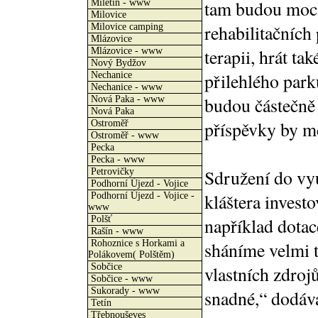
tam budou moci
Miletín - www
Milovice
rehabilitačních
Milovice camping
Mlázovice
terapii, hrát t
Mlázovice - www
Nový Bydžov
přilehlého parku
Nechanice
Nechanice - www
budou částečně 
Nová Paka - www
Nová Paka
příspěvky by mě
Ostroměř
Ostroměř - www
Pecka
Pecka - www
Sdružení do vyu
Petrovičky
Podhorní Újezd - Vojice
kláštera invest
Podhorní Újezd - Vojice -
www
Polšť
například dotac
Rašín - www
Rohoznice s Horkami a
sháníme velmi t
Polákovem( Polštěm)
Sobčice
vlastních zdroj
Sobčice - www
Sukorady - www
snadné,“ dodáv
Tetín
Třebnouševes