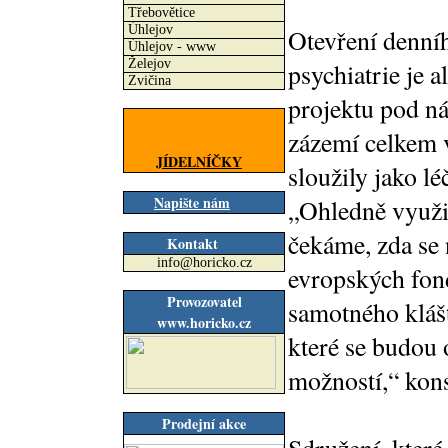
Třebovětice
Úhlejov
Otevření denní
Úhlejov - www
Želejov
psychiatrie je 
Zvičina
projektu pod n
zázemí celkem 
JÍDELNÍČKY
sloužily jako l
Napište nám
„Ohledně využi
čekáme, zda se 
Kontakt
info@horicko.cz
evropských fon
Provozovatel
samotného klášt
www.horicko.cz
které se budou 
možností,“ kons
Prodejní akce