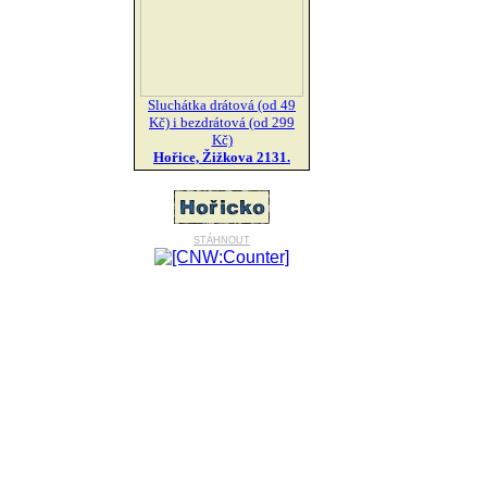
Sluchátka drátová (od 49
Kč) i bezdrátová (od 299
Kč)
Hořice, Žižkova 2131.
stáhnout