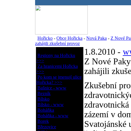
.
Hořicko
-
Obce Hořicka
-
Nová Paka
-
Z Nové Pak
zahájili zkušební provoz
1.8.2010 -
ww
Obce Hořicka
Regiony na Hořicku
Z Nové Paky u
>>>
Za hranicemi Hořicka
zahájili zkuš
>>>
Po kom se jmenují ulice
Hořicka? >>>
Zkušební pro
Bašnice - www
zdravotnický
Bezník
Bílsko
zdravotnická
Bílsko - www
Boháňka
zázemí v dom
Boháňka - www
Borek
Svatojánské u
Březovice