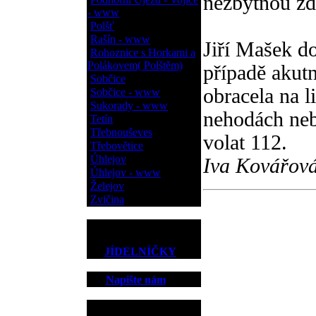
nezbytnou zdr
- www
Polšť
Rašín - www
Jiří Mašek do
Rohoznice s Horkami a
Polákovem( Polštěm)
případě akut
Sobčice
obracela na 
Sobčice - www
Sukorady - www
nehodách neb
Tetín
Třebnouševes
volat 112.
Třebovětice
Úhlejov
Iva Kovářov
Úhlejov - www
Želejov
Zvičina
JÍDELNÍČKY
Napište nám
Kontakt