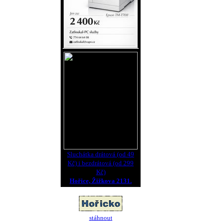
Sluchátka drátová (od 49
Kč) i bezdrátová (od 299
Kč)
Hořice, Žižkova 2131.
stáhnout