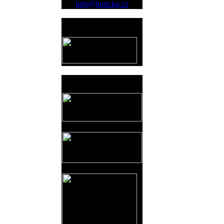
info@horicko.cz
Provozovatel
www.horicko.cz
Prodejní akce