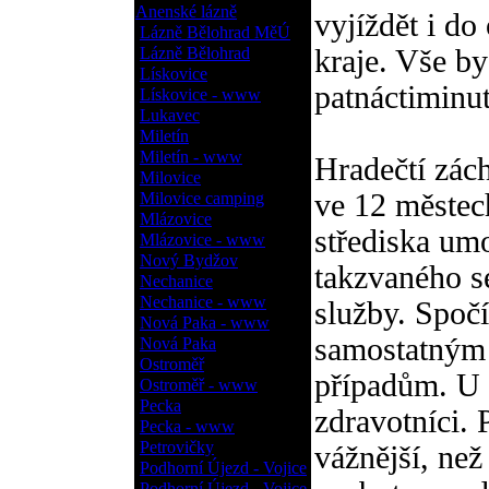
Anenské lázně
vyjíždět i do
Lázně Bělohrad MěÚ
Lázně Bělohrad
kraje. Vše b
Lískovice
patnáctiminu
Lískovice - www
Lukavec
Miletín
Miletín - www
Hradečtí zác
Milovice
ve 12 městec
Milovice camping
Mlázovice
střediska um
Mlázovice - www
Nový Bydžov
takzvaného s
Nechanice
Nechanice - www
služby. Spočí
Nová Paka - www
samostatným 
Nová Paka
Ostroměř
případům. U 
Ostroměř - www
Pecka
zdravotníci. 
Pecka - www
Petrovičky
vážnější, než
Podhorní Újezd - Vojice
Podhorní Újezd - Vojice