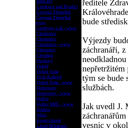
ředitele Zdra
Bříšťany
Cerekvice nad Bystřicí
Královéhradec
Červená Třemešná
Červená Třemešná
bude středisk
www
Cerekvice n.B.- www
Chodovice
Výjezdy budo
Chomutice
Chomutice - www
záchranáři, z 
Chroustov
Chvalina
neodkladnou 
Dachovy
Dobeš
nepřetržitém
Dobrá Voda
tým se bude 
Dvůr Králové
Dobrá Voda - www
službách.
Holovousy
Holovousy - www
Hořice
Hořice MěÚ - www
Jak uvedl J.
Jeníkov
záchranářům 
Jeřice
Konecchlumí
vesnic v oko
Lázně Bělohrad -